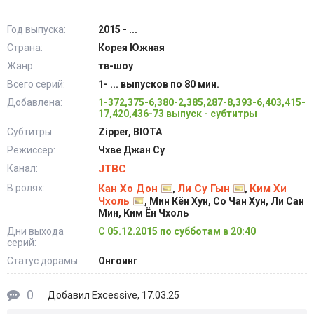
Год выпуска:
2015 - ...
Страна:
Корея Южная
Жанр:
тв-шоу
Всего серий:
1- ... выпусков по 80 мин.
Добавлена:
1-372,375-6,380-2,385,287-8,393-6,403,415-
17,420,436-73 выпуск - субтитры
Субтитры:
Zipper, BIOTA
Режиссёр:
Чхве Джан Су
Канал:
JTBC
В ролях:
Кан Хо Дон
Ли Су Гын
Ким Хи
,
,
Чхоль
, Мин Кён Хун, Со Чан Хун, Ли Сан
Мин, Ким Ён Чхоль
Дни выхода
С 05.12.2015 по субботам в 20:40
серий:
Статус дорамы:
Онгоинг
0
Excessive
Добавил
, 17.03.25