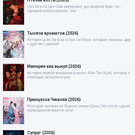
Сяо Уи и Се Цзя Сюй заключают договорной брак. Он -
суровый военачальник, она -
Тысяча ароматов (2026)
История Цзян Ли Фэй и Лэй Сю Юаня, которые связаны друг
с другом с ранней
Империя как выкуп (2026)
История первой женщины-ученого Мэн Тин Хуэй, которая с
помощью хитрости и ума
Принцесса Чжаоян (2026)
Молодой человек из бедной семьи Шэнь Сяо после одной
проведенной вместе ночи
Супруг (2026)