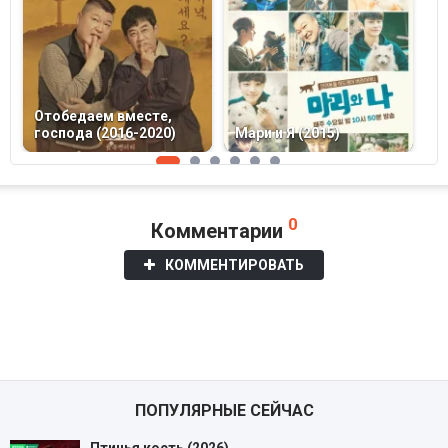
Отобедаем вместе,
Ч
господа (2016-2020)
Мари и Я (2015)
и
0
Комментарии
КОММЕНТИРОВАТЬ
ПОПУЛЯРНЫЕ СЕЙЧАС
Птичья кость (2026)