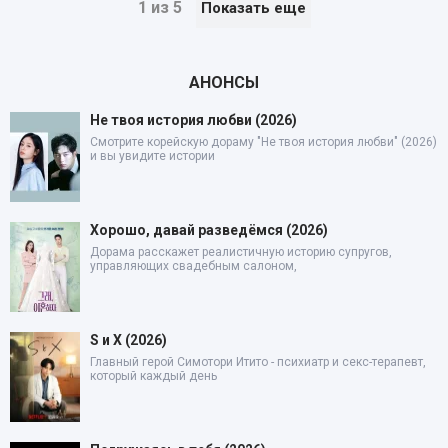
1 из 5
Показать еще
АНОНСЫ
Не твоя история любви (2026)
Смотрите корейскую дораму "Не твоя история любви" (2026)
и вы увидите истории
Хорошо, давай разведёмся (2026)
Дорама расскажет реалистичную историю супругов,
управляющих свадебным салоном,
S и X (2026)
Главный герой Симотори Итито - психиатр и секс-терапевт,
который каждый день