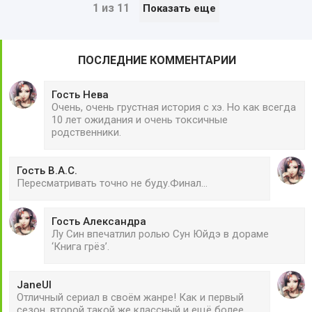
1 из 11
Показать еще
ПОСЛЕДНИЕ КОММЕНТАРИИ
Гость Нева
Очень, очень грустная история с хэ. Но как всегда
10 лет ожидания и очень токсичные
родственники.
Гость В.А.С.
Пересматривать точно не буду.Финал...
Гость Александра
Лу Син впечатлил ролью Сун Юйдэ в дораме
‘Книга грёз’.
JaneUl
Отличный сериал в своём жанре! Как и первый
сезон, второй такой же классный и ещё более