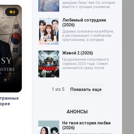
девушке Линь Чжи Ся, которая
вместе с лучшим учеником
0
Любимый сотрудник
(2026)
Дорама основана на вебтуне,
и рассказывает о любовном
треугольнике, в который
Живой 2 (2026)
Продолжение популярного
сериала 2023 года. Сюжет
начинается сразу после
1 из 5
Показать еще
странных
Корее
АНОНСЫ
Не твоя история любви
(2026)