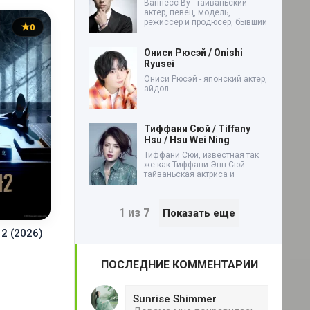
Ваннесс Ву - тайваньский
актер, певец, модель,
режиссер и продюсер, бывший
0
Ониси Рюсэй / Onishi
Ryusei
Ониси Рюсэй - японский актер,
айдол.
Тиффани Сюй / Tiffany
Hsu / Hsu Wei Ning
Тиффани Сюй, известная так
же как Тиффани Энн Сюй -
тайваньская актриса и
1 из 7
Показать еще
2 (2026)
ПОСЛЕДНИЕ КОММЕНТАРИИ
Sunrise Shimmer