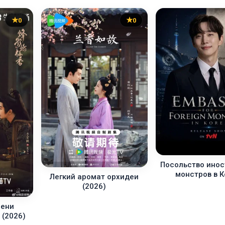
0
0
Посольство ино
монстров в 
Легкий аромат орхидеи
(2026)
мени
 (2026)