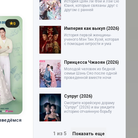
История Цзян Ли Фэй и Лэй Сю
Юаня, которые связаны друг с
другом с ранней
0
Империя как выкуп (2026)
История первой женщины-
ученого Мэн Тин Хуэй, которая
с помощью хитрости и ума
Принцесса Чжаоян (2026)
Молодой человек из бедной
семьи Шэнь Сяо после одной
проведенной вместе ночи
Супруг (2026)
Смотрите корейскую дораму
"Супруг" (2026) и вы увидите
историю отчаянную борьбу
азведёмся
1 из 5
Показать еще