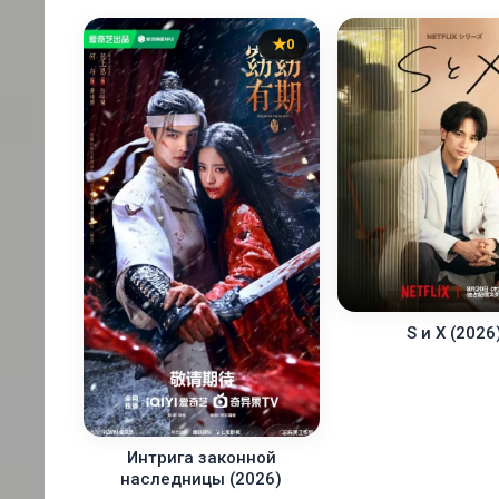
0
S и X (2026
Интрига законной
наследницы (2026)