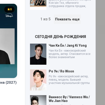
Кон Ын Тхэ, обычного
сотрудника отдела продаж,
0
1 из 5
Показать еще
СЕГОДНЯ ДЕНЬ РОЖДЕНИЯ
Чан Ки Ён / Jang Ki Yong
Чан Ки Ён - южнокорейский
модель, актер. Становится все
более знаменитым
Ро Ун / Ro Woon
Ро Ун - южнокорейский актер,
певец, модель. Бывший
на (2027)
участник музыкальной группы
Ваннесс Ву / Vanness Wu /
Wu Jian Hao