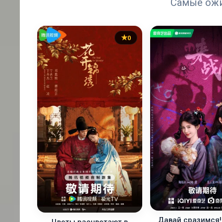
Самые ож
0
Давай сразимся!