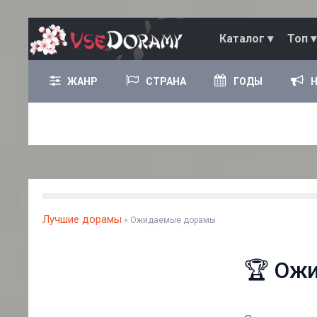
Каталог ▾
Топ ▾
ЖАНР
СТРАНА
ГОДЫ
Лучшие дорамы
» Ожидаемые дорамы
🏆 Ож