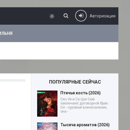
Авторизация
ИЛЬНЯ
ПОПУЛЯРНЫЕ СЕЙЧАС
Птичья кость (2026)
Сяо Уи и Се Цзя Сюй
заключают договорной брак.
Он - суровый военачальник,
она -
Тысяча ароматов (2026)