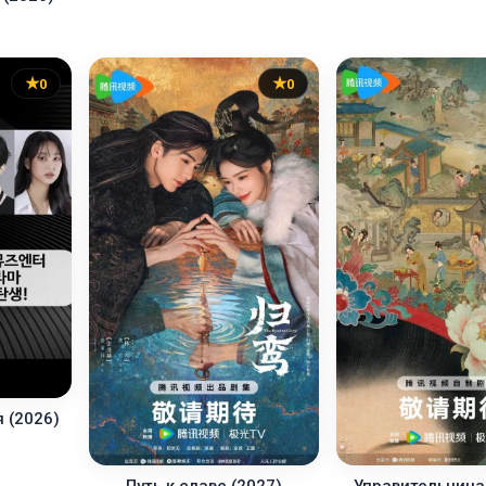
0
0
 (2026)
Путь к славе (2027)
Управительница