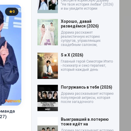
Смотрите корейскую дораму
"Не твоя история любви" (2026)
и вы увидите истории
0
Хорошо, давай
разведёмся (2026)
Дорама расскажет
реалистичную историю
супругов, управляющих
свадебным салоном,
S и X (2026)
Главный герой Симотори Итито
- психиатр и секс-терапевт,
который каждый день
Погружаясь в тебя (2026)
Дорама рассказывает историю
популярной актрисы, которая
после загадочного
оманда
27)
Выигравший в лотерею
тоже идёт на
Дорама рассказывает историю