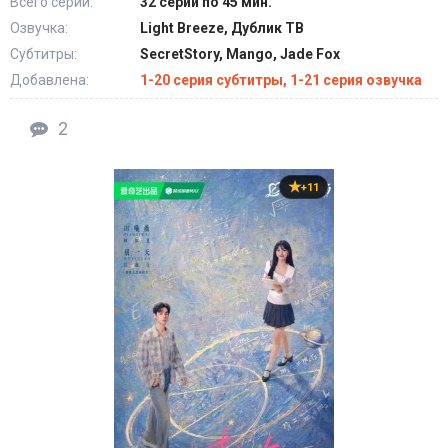
Всего серий:
32 серии по 45 мин.
Озвучка:
Light Breeze, Дублик ТВ
Субтитры:
SecretStory, Mango, Jade Fox
Добавлена:
1-20 серия субтитры, 1-21 серия озвучка
2
+11