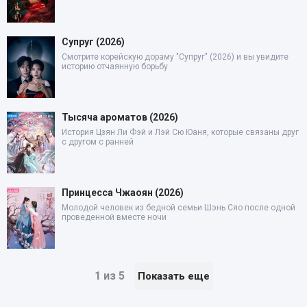
Супруг (2026)
Смотрите корейскую дораму "Супруг" (2026) и вы увидите
историю отчаянную борьбу
Тысяча ароматов (2026)
История Цзян Ли Фэй и Лэй Сю Юаня, которые связаны друг
с другом с ранней
Принцесса Чжаоян (2026)
Молодой человек из бедной семьи Шэнь Сяо после одной
проведенной вместе ночи
1 из 5
Показать еще