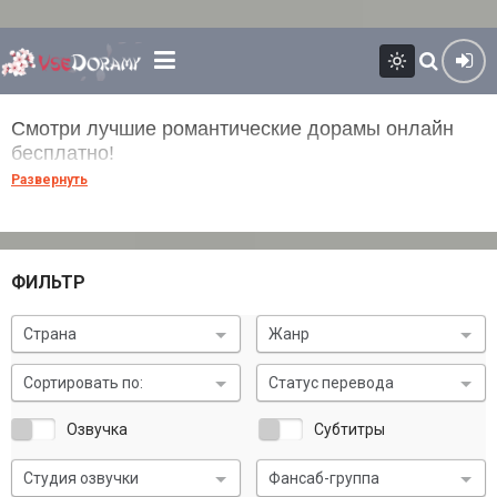
Смотри лучшие романтические дорамы онлайн
бесплатно!
Развернуть
Приветствую тебя, мой романтичный друг! Так уж сложилось,
что в дорамах преобладает жанр романтика. Большинство
азиатских сериалов снято именно в этом жанре. Романтика
присутствует в дорамах исторических, комедийных,
ФИЛЬТР
детективных, фэнтези и фантастических - можно сказать, она
прослеживается везде. А раз ты относишь себя к любителям
Страна
Жанр
дорам - значит в душе ты тоже романтик! А раз это
действительно так, тогда ты попал точно по адресу. Ведь
Сортировать по:
Статус перевода
именно здесь ты сможешь смотреть лучшие романтические
дорамы с русской озвучкой онлайн бесплатно и в хорошем
Озвучка
Субтитры
качестве!
Студия озвучки
Фансаб-группа