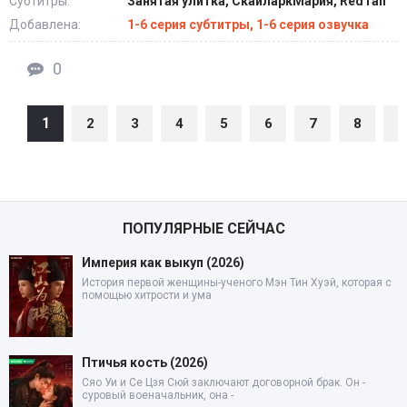
Субтитры:
Занятая улитка, СкайларкМария, RedTail
Добавлена:
1-6 серия субтитры, 1-6 серия озвучка
0
1
2
3
4
5
6
7
8
9
ПОПУЛЯРНЫЕ СЕЙЧАС
Империя как выкуп (2026)
История первой женщины-ученого Мэн Тин Хуэй, которая с
помощью хитрости и ума
Птичья кость (2026)
Сяо Уи и Се Цзя Сюй заключают договорной брак. Он -
суровый военачальник, она -