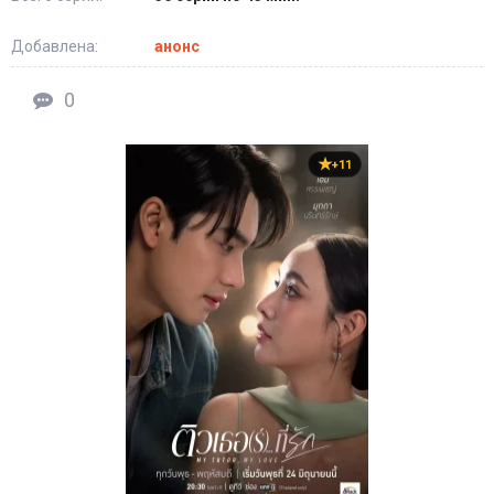
Добавлена:
анонс
Конечно же, это далеко не полный перечень дорам в жанре
романтика, которые заслуживают твоего просмотра, мы лишь
0
перечислили некоторые из них. В этом разделе ты найдёшь
ещё много интересных дорам про любовь, которые заставят
тебя досмотреть их до конца. Большинство представленных
+11
дорам полностью переведены на русский язык, ты сможешь
насладиться просмотром любимого сериала с русской озвучкой
или русскими субтитрами. Вливайся в команду безнадёжных
романтиков и получай удовольствие!