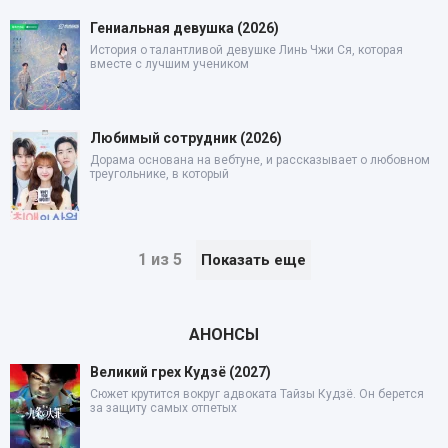
Гениальная девушка (2026)
История о талантливой девушке Линь Чжи Ся, которая
вместе с лучшим учеником
Любимый сотрудник (2026)
Дорама основана на вебтуне, и рассказывает о любовном
треугольнике, в который
1 из 5
Показать еще
АНОНСЫ
Великий грех Кудзё (2027)
Сюжет крутится вокруг адвоката Тайзы Кудзё. Он берется
за защиту самых отпетых