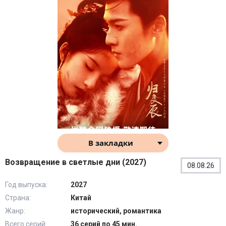
Корейская романтика.
Из корейских дорам можно
выделить "Цветочки после ягодок (2009)", "Наследники
(2013)", "Властитель солнца (2013)", "Ты прекрасен!
(2009)", "Она видит запахи (2015)", "W: Меж двух миров
(2016)", "Золушка и четыре рыцаря (2016)" и "Принц с
чердака (2012)".
Японская романтика.
Среди японских дорам можно
отметить такие произведения, как "Волчица и черный
принц (2016)", "Старшая школа Бакалея (2012)",
"Двуличная девчонка! (2011)", "Богатый мужчина, бедная
женщина (2012)", "Тайные желания отвергнутых (2017)",
"Последняя Золушка (2013)" и "Мужчины моей семьи
В закладки
(2009)".
Китайская романтика.
Конечно же, нельзя не упомянуть
Возвращение в светлые дни (2027)
китайские романтические дорамы - "Лёгкая улыбка
08.08.26
покоряет мир (2016)", "Босс и я (2014)", "Не целуй меня,
Год выпуска:
2027
мистер Дьявол (2017)", "Люби меня, если осмелишься
Страна:
(2015)", "Моя маленькая принцесса (2016)", "Рыцарь
Китай
мечты (2015)", "Блестящая авантюра (2015)" и
Жанр:
исторический, романтика
"Принцесса Вэйян (2016)".
Всего серий:
36 серий по 45 мин.