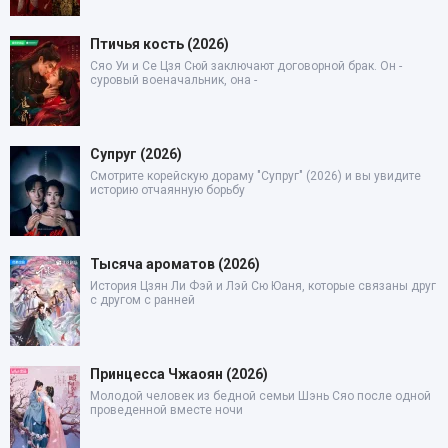
Птичья кость (2026)
Сяо Уи и Се Цзя Сюй заключают договорной брак. Он -
суровый военачальник, она -
Супруг (2026)
Смотрите корейскую дораму "Супруг" (2026) и вы увидите
историю отчаянную борьбу
Тысяча ароматов (2026)
История Цзян Ли Фэй и Лэй Сю Юаня, которые связаны друг
с другом с ранней
Принцесса Чжаоян (2026)
Молодой человек из бедной семьи Шэнь Сяо после одной
проведенной вместе ночи