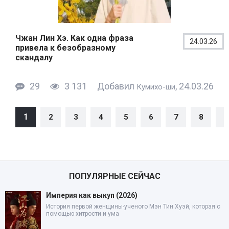
Чжан Лин Хэ. Как одна фраза
24.03.26
привела к безобразному
скандалу
29
3 131
Добавил
, 24.03.26
Кумихо-ши
1
2
3
4
5
6
7
8
9
ПОПУЛЯРНЫЕ СЕЙЧАС
Империя как выкуп (2026)
История первой женщины-ученого Мэн Тин Хуэй, которая с
помощью хитрости и ума