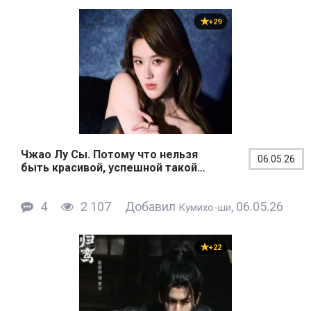
+29
Чжао Лу Сы. Потому что нельзя
06.05.26
быть красивой, успешной такой…
4
2 107
Добавил
, 06.05.26
Кумихо-ши
+22