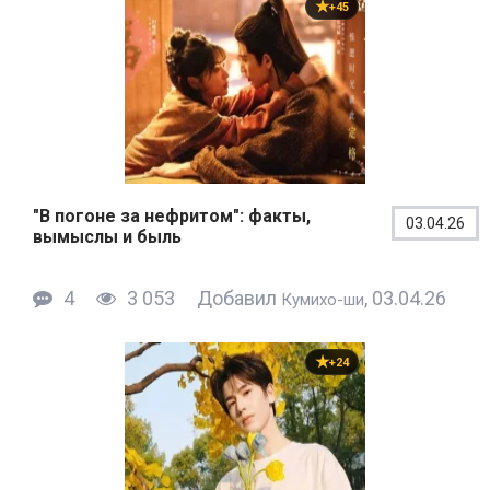
+45
"В погоне за нефритом": факты,
03.04.26
вымыслы и быль
4
3 053
Добавил
, 03.04.26
Кумихо-ши
+24