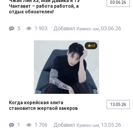
Чжан Лин Хэ, Май Давика и Тэ
03.06.26
Чантавит – работа работой, а
отдых обязателен!
5
1 903
Добавил
, 03.06.26
Кумихо-ши
+7
Когда корейская элита
13.05.26
становится жертвой хакеров
1
1 706
Добавил
, 13.05.26
Кумихо-ши