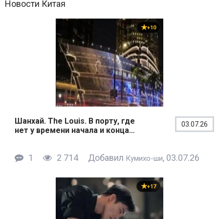
Новости Китая
+10
Шанхай. The Louis. В порту, где
03.07.26
нет у времени начала и конца…
1
2 714
Добавил
, 03.07.26
Кумихо-ши
+17