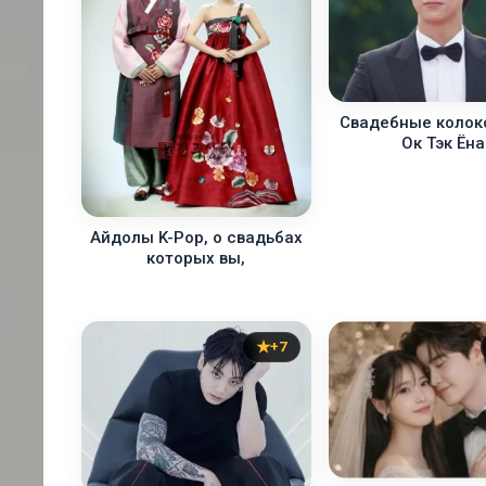
Свадебные колок
Ок Тэк Ёна
Айдолы K-Pop, о свадьбах
которых вы,
+7