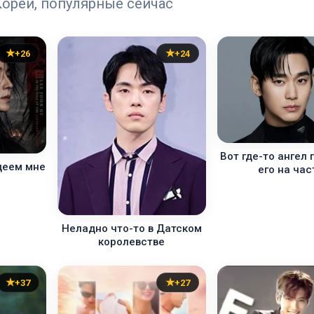
ореи, популярные сейчас
+26
+24
Вот где-то ангел 
деем мне
его на час
Неладно что-то в Датском
королевстве
+37
+27