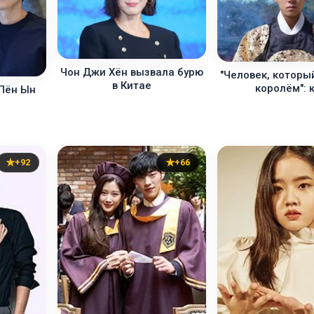
Чон Джи Хён вызвала бурю
"Человек, которы
в Китае
королём": 
 Пён Ын
т
+92
+66