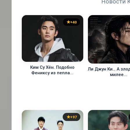
Новости К
+40
Ким Су Хён. Подобно
Ли Джун Ки… А зло
Фениксу из пепла...
милее...
+97