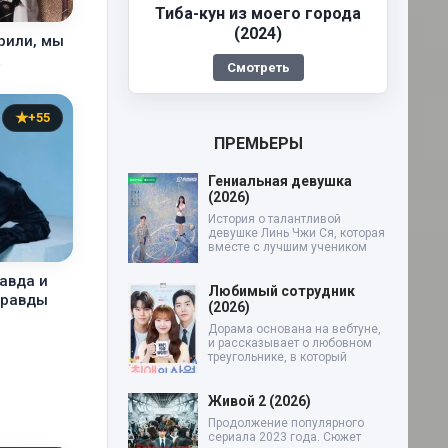
Тиба-кун из моего города
(2024)
рили, мы
…
Смотреть
+55
ПРЕМЬЕРЫ
Гениальная девушка
(2026)
История о талантливой
девушке Линь Чжи Ся, которая
вместе с лучшим учеником
авда и
Любимый сотрудник
правды
(2026)
Дорама основана на вебтуне,
и рассказывает о любовном
треугольнике, в который
Живой 2 (2026)
Продолжение популярного
сериала 2023 года. Сюжет