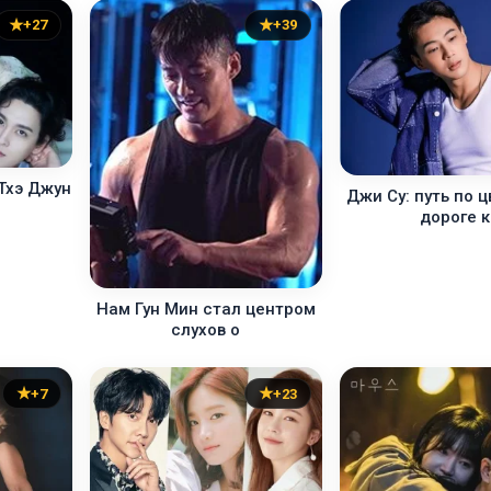
+27
+39
 Тхэ Джун
Джи Су: путь по 
дороге к
Нам Гун Мин стал центром
слухов о
+7
+23