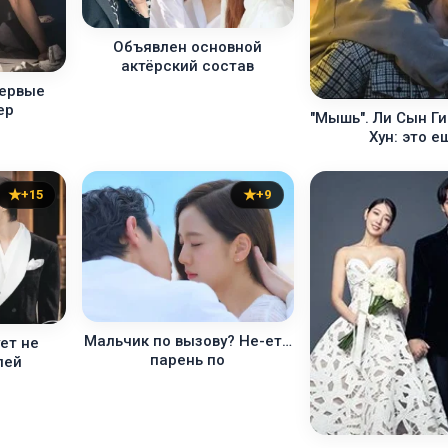
Объявлен основной
актёрский состав
первые
ер
"Мышь". Ли Сын Ги
Хун: это е
+15
+9
Мальчик по вызову? Не-ет…
ет не
парень по
лей