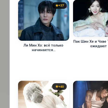
+37
Пак Шин Хе и Чхве
Ли Мин Хо: всё только
ожидают
начинается…
+40