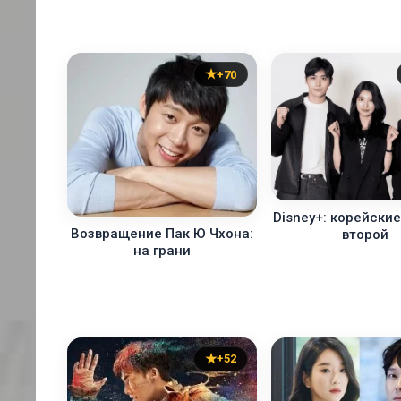
+70
Disney+: корейски
Возвращение Пак Ю Чхона:
второй
на грани
+52