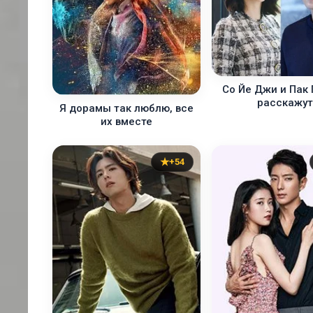
Со Йе Джи и Пак
расскажу
Я дорамы так люблю, все
их вместе
+54