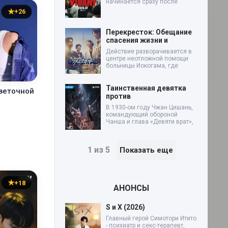
начинается сразу после
+26
Перекресток: Обещание
спасения жизни и
Действие разворачивается в
центре неотложной помощи
больницы Иокогама, где
Таинственная девятка
цветочной
против
В 1930-ом году Чжан Цишань,
командующий обороной
Чанша и глава «Девяти врат»,
1 из 5
Показать еще
+18
АНОНСЫ
S и X (2026)
Главный герой Симотори Итито
- психиатр и секс-терапевт,