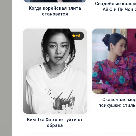
Свадебные колок
Когда корейская элита
АйЮ и Ли Чон 
становится
+8
Сказочная мод
психушки: стиль
Ким Тхэ Хи хочет уйти от
образа