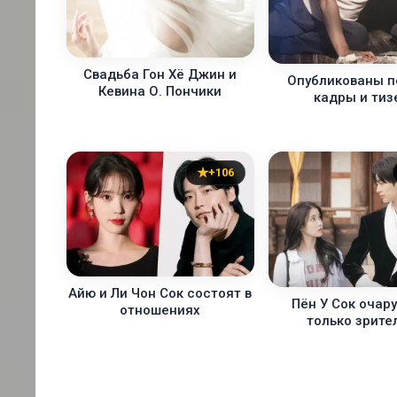
Свадьба Гон Хё Джин и
Опубликованы 
Кевина О. Пончики
кадры и тиз
+106
Айю и Ли Чон Сок состоят в
Пён У Сок очару
отношениях
только зрите