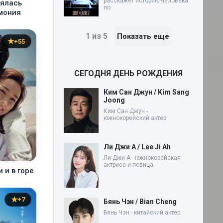
расскажет историю человека
оялась
по
мония
1 из 5
Показать еще
+55
СЕГОДНЯ ДЕНЬ РОЖДЕНИЯ
Ким Сан Джун / Kim Sang
Joong
Ким Сан Джун -
южнокорейский актер.
Ли Джи А / Lee Ji Ah
Ли Джи А - южнокорейская
актриса и певица.
и и в горе
+7
Бянь Чэн / Bian Cheng
Бянь Чэн - китайский актер.