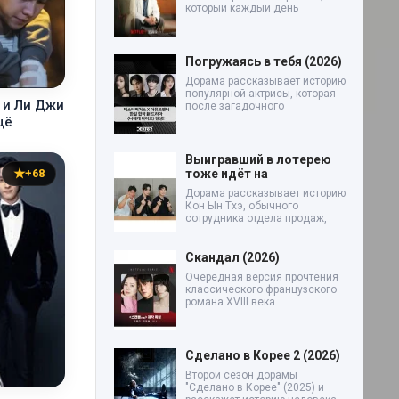
который каждый день
Погружаясь в тебя (2026)
Дорама рассказывает историю
популярной актрисы, которая
 и Ли Джи
после загадочного
щё
Выигравший в лотерею
тоже идёт на
+68
Дорама рассказывает историю
Кон Ын Тхэ, обычного
сотрудника отдела продаж,
Скандал (2026)
Очередная версия прочтения
классического французского
романа XVIII века
Сделано в Корее 2 (2026)
Второй сезон дорамы
"Сделано в Корее" (2025) и