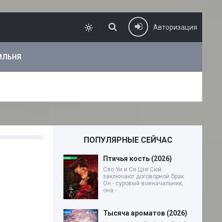
Авторизация
ИЛЬНЯ
ПОПУЛЯРНЫЕ СЕЙЧАС
Птичья кость (2026)
Сяо Уи и Се Цзя Сюй
заключают договорной брак.
Он - суровый военачальник,
она -
Тысяча ароматов (2026)