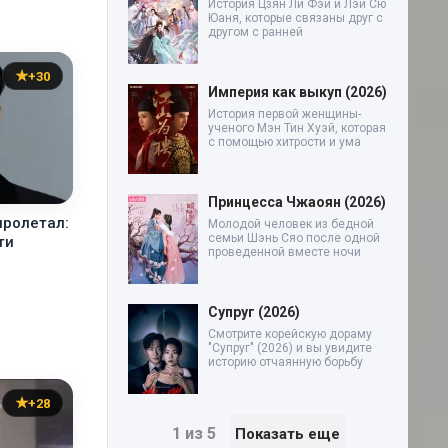
История Цзян Ли Фэй и Лэй Сю
Юаня, которые связаны друг с
другом с ранней
+30
Империя как выкуп (2026)
История первой женщины-
ученого Мэн Тин Хуэй, которая
с помощью хитрости и ума
Принцесса Чжаоян (2026)
пролетал:
Молодой человек из бедной
семьи Шэнь Сяо после одной
ти
проведенной вместе ночи
Супруг (2026)
Смотрите корейскую дораму
"Супруг" (2026) и вы увидите
историю отчаянную борьбу
+28
1 из 5
Показать еще