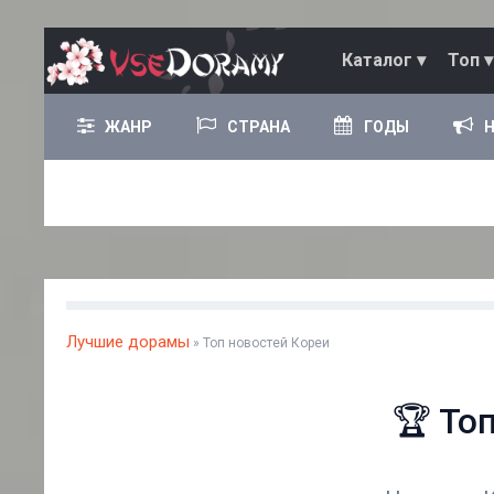
Каталог ▾
Топ ▾
ЖАНР
СТРАНА
ГОДЫ
Лучшие дорамы
» Топ новостей Кореи
🏆 То