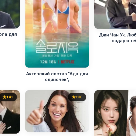
ола для
Джи Чан Ук. Люб
подарю те
Актерский состав "Ада для
одиночек",
+41
+30