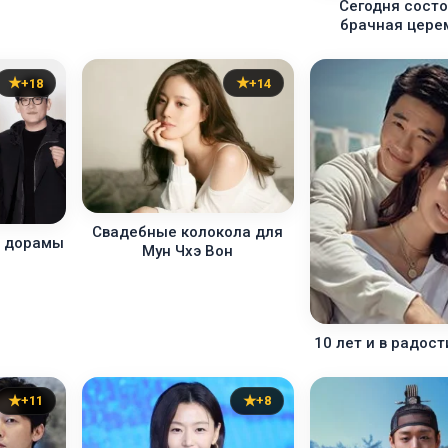
Сегодня сост
брачная цере
+18
+14
Свадебные колокола для
е дорамы
Мун Чхэ Вон
10 лет и в радост
+11
+8