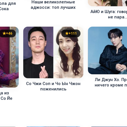
Наши великолепные
ола для
аджосси: топ лучших
Сока
АйЮ и Шуга: гово
не пара
+46
+111
Ли Джун Хо. Пр
Со Чжи Соп и Чо Ын Чжон
ничего кроме 
поженились
а из
 Со Йе