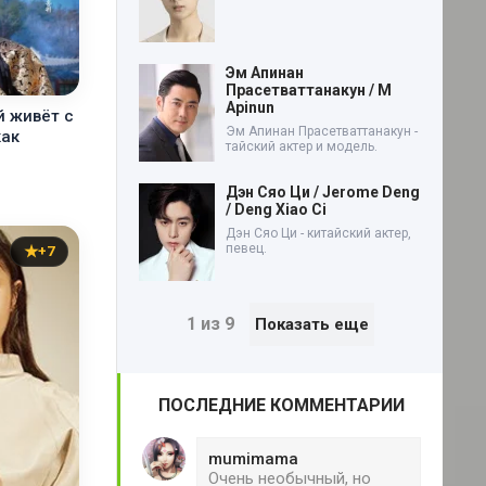
Эм Апинан
Прасетваттанакун / M
Apinun
й живёт с
Эм Апинан Прасетваттанакун -
как
тайский актер и модель.
Дэн Сяо Ци / Jerome Deng
/ Deng Xiao Ci
Дэн Сяо Ци - китайский актер,
певец.
+7
1 из 9
Показать еще
ПОСЛЕДНИЕ КОММЕНТАРИИ
mumimama
Очень необычный, но