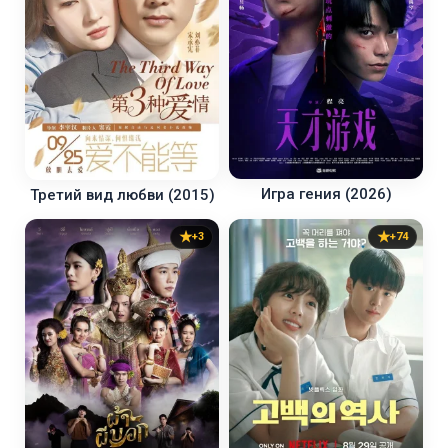
Игра гения (2026)
Третий вид любви (2015)
+3
+74