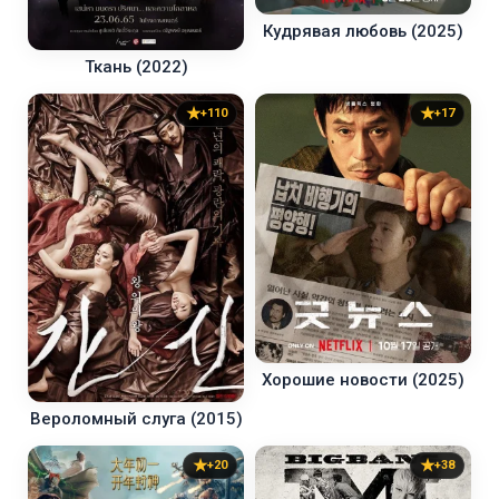
Кудрявая любовь (2025)
Ткань (2022)
+110
+17
Хорошие новости (2025)
Вероломный слуга (2015)
+20
+38