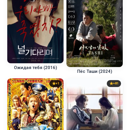
Ожидая тебя (2016)
Пёс Таши (2024)
+1
+81