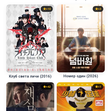
+10
+3
Номер один (2026)
Клуб света личи (2016)
+42
+1