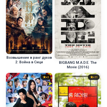
Возвышение в ранг духов
2: Война в Сици
BIGBANG M.A.D.E. The
Movie (2016)
+3
+11