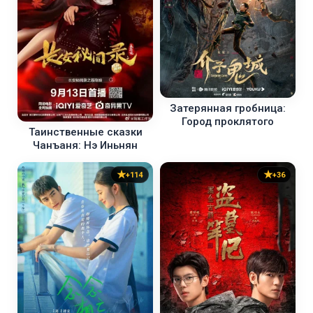
Затерянная гробница:
Город проклятого
Таинственные сказки
Чанъаня: Нэ Иньнян
+114
+36