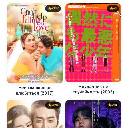
+237
+3
Неудачник по
Невозможно не
случайности (2003)
влюбиться (2017)
+694
+18