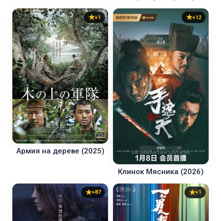
+1
+12
Армия на дереве (2025)
Клинок Мясника (2026)
+87
+1