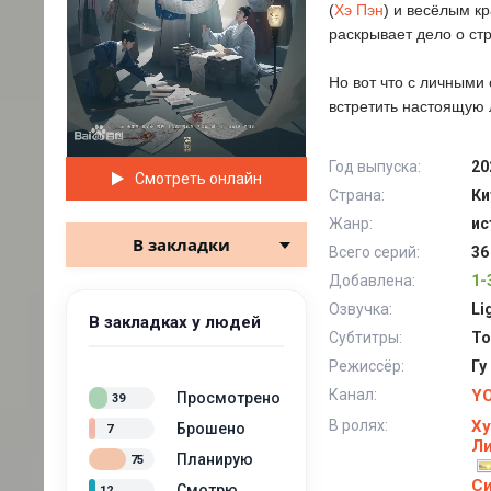
(
Хэ Пэн
) и весёлым к
раскрывает дело о ст
Но вот что с личными
встретить настоящую
Год выпуска:
20
Смотреть онлайн
Страна:
Ки
Жанр:
ис
В закладки
Всего серий:
36
Добавлена:
1-
Озвучка:
Li
В закладках у людей
Субтитры:
To
Режиссёр:
Гу
Канал:
Y
Просмотрено
39
В ролях:
Ху
Брошено
7
Ли
Планирую
75
С
Смотрю
12