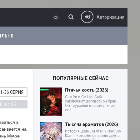
Авторизация
ИЛЬНЯ
ПОПУЛЯРНЫЕ СЕЙЧАС
Птичья кость (2026)
1-36 СЕРИЯ
Сяо Уи и Се Цзя Сюй
заключают договорной брак.
11.04.25
Он - суровый военачальник,
она -
аваться в
Тысяча ароматов (2026)
раивается на
История Цзян Ли Фэй и Лэй Сю
Хань Мучжи
Юаня, которые связаны друг с