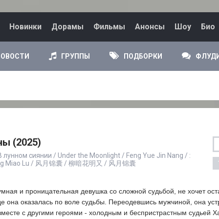
Новинки
Дорамы
Фильмы
Анонсы
Шоу
Био
НОВОСТИ
ГРУППЫ
ПОДБОРКИ
ФЛУД
ы (2025)
лунном сиянии / Under the Moonlight / Feng Yue Jin Nang / :
n Nang Miao Lu / 风月锦囊 / 柳暗花明又 / 风月锦囊
 умная и проницательная девушка со сложной судьбой, не хочет ост
де она оказалась по воле судьбы. Переодевшись мужчиной, она уст
 вместе с другими героями - холодным и беспристрастным судьей 