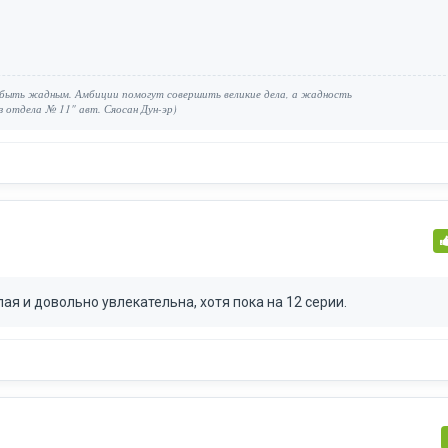
я быть жадным. Амбиции помогут совершить великие дела, а жадность
з отдела № 11" авт. Сяосан Дун-эр)
я и довольно увлекательна, хотя пока на 12 серии.