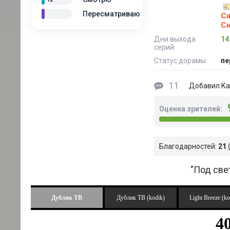
Пересматриваю
Ся
С
Дни выхода
14
серий:
Статус дорамы:
пе
11
Ka
Добавил
Оценка зрителей:
Благодарностей:
21
"Под све
Дублик ТВ
Дублик ТВ (kodik)
Light Breeze (ko