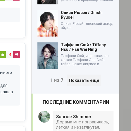
Ониси Рюсэй / Onishi
Ryusei
Ониси Рюсэй - японский актер,
айдол.
Тиффани Сюй / Tiffany
Hsu / Hsu Wei Ning
-4
Тиффани Сюй, известная так
же как Тиффани Энн Сюй -
тайваньская актриса и
ячного
1 из 7
Показать еще
 для
ь зашла
ПОСЛЕДНИЕ КОММЕНТАРИИ
Sunrise Shimmer
Дорама мне понравилась,
лёгкая и незатянутая.