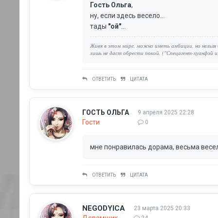
Гость Ольга
,
ну, если здесь весело...
тады
"ой"
...
Живя в этом мире, можно иметь амбиции, но нельз
лишь не даст обрести покой. ("Спецагент-хуанфэй и
ОТВЕТИТЬ
ЦИТАТА
ГОСТЬ ОЛЬГА
9 апреля 2025 22:28
Гости
0
мне понравилась дорама, весьма весела
ОТВЕТИТЬ
ЦИТАТА
NEGODYICA
23 марта 2025 20:33
Дорамщик
24