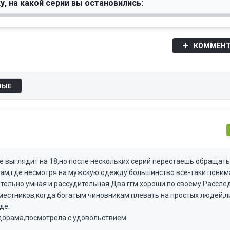
у, на какой серии вы остановились:
КОММЕНТ
НЫЕ
е выглядит на 18,но после нескольких серий перестаешь обращать
рам,где несмотря на мужскую одежду большинство все-таки поним
ительно умная и рассудительная.Два ггм хороши по своему.Рассл
местников,когда богатым чиновникам плевать на простых людей,
де.
дорама,посмотрела с удовольствием.