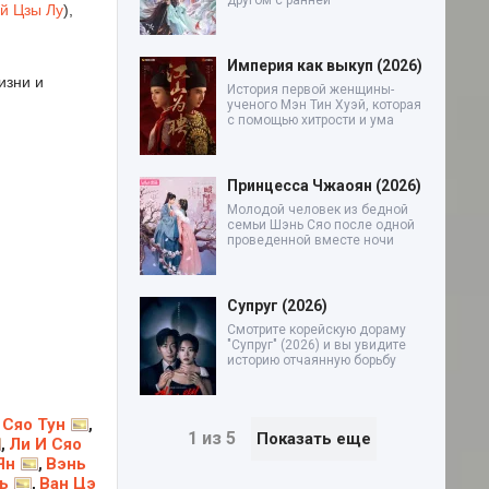
другом с ранней
й Цзы Лу
),
Империя как выкуп (2026)
изни и
История первой женщины-
ученого Мэн Тин Хуэй, которая
с помощью хитрости и ума
Принцесса Чжаоян (2026)
Молодой человек из бедной
семьи Шэнь Сяо после одной
проведенной вместе ночи
Супруг (2026)
Смотрите корейскую дораму
"Супруг" (2026) и вы увидите
историю отчаянную борьбу
 Сяо Тун
,
1 из 5
Показать еще
Ли И Сяо
,
Ян
Вэнь
,
ь
Ван Цэ
,