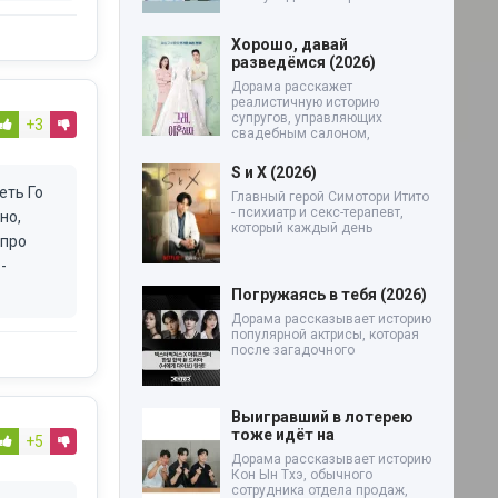
Хорошо, давай
разведёмся (2026)
Дорама расскажет
реалистичную историю
супругов, управляющих
+3
свадебным салоном,
S и X (2026)
еть Го
Главный герой Симотори Итито
- психиатр и секс-терапевт,
но,
который каждый день
 про
-
Погружаясь в тебя (2026)
Дорама рассказывает историю
популярной актрисы, которая
после загадочного
Выигравший в лотерею
тоже идёт на
+5
Дорама рассказывает историю
Кон Ын Тхэ, обычного
сотрудника отдела продаж,