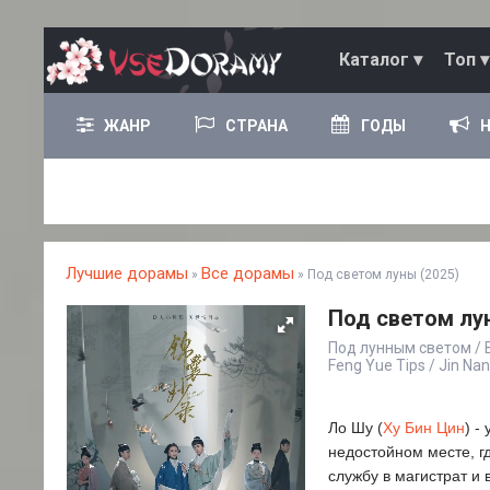
Каталог ▾
Топ ▾
ЖАНР
СТРАНА
ГОДЫ
Лучшие дорамы
Все дорамы
»
» Под светом луны (2025)
Под светом лун
Под лунным светом / В 
Feng Yue Tips / Ji
Ло Шу (
Ху Бин Цин
) -
недостойном месте, г
службу в магистрат и