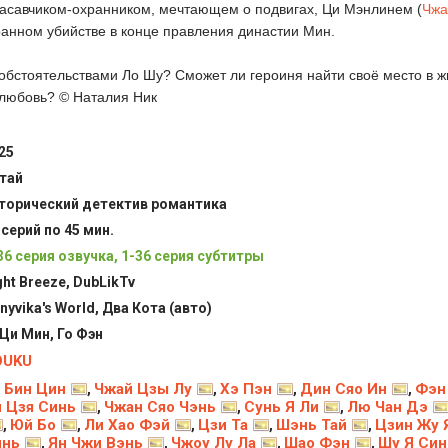
расавчиком-охранником, мечтающем о подвигах, Ци Мэнлинем (
Чжа
ранном убийстве в конце правления династии Мин.
 обстоятельствами Ло Шу? Сможет ли героиня найти своё место в ж
 любовь? © Наталия Ник
25
тай
торический детектив романтика
 серий по 45 мин.
36 серия озвучка, 1-36 серия субтитры
ght Breeze, DubLikTv
nyvika's World, Два Кота (авто)
 Ци Мин, Го Фэн
OUKU
 Бин Цин
Чжай Цзы Лу
Хэ Пэн
Дин Сяо Ин
Фэн
,
,
,
,
 Цзя Синь
Чжан Сяо Чэнь
Сунь Я Ли
Лю Чан Дэ
,
,
,
Юй Бо
Ли Хао Фэй
Цзи Та
Шэнь Тай
Цзин Жу 
,
,
,
,
,
инь
Ян Чжи Вэнь
Чжоу Лу Ла
Шао Фэн
Шу Я Син
,
,
,
,