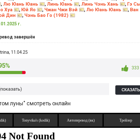
Лю Юань Юань
Линь Юань
Линь Чэнь Хань
Гэ С
,
,
,
,
о Хуа
Юй Яо
Чжан Чжи Вэй
Лю Юань Юань
Ван
,
,
,
,
юй Дин
Чэнь Бао Го (1982)
,
.01.2025 г.
ревод завершён
trina
, 11.04.25
95%
333
показать
СКАЗАТ
том луны" смотреть онлайн
dik)
Tonyvika's (kodik)
Автоперевод (вк)
Трейлер