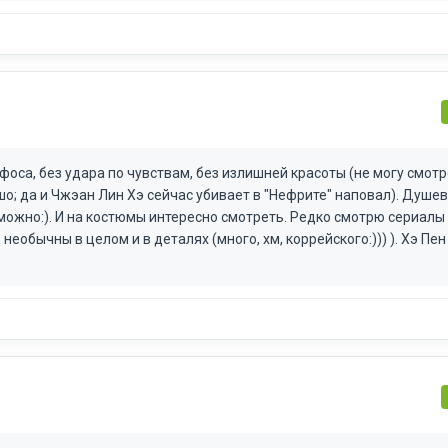
оса, без удара по чувствам, без излишней красоты (не могу смотр
ошо; да и Чжэан Лин Хэ сейчас убивает в "Нефрите" наповал). Душев
зможно:). И на костюмы интересно смотреть. Редко смотрю сериалы
обычны в целом и в деталях (много, хм, коррейского:))) ). Хэ Пен 