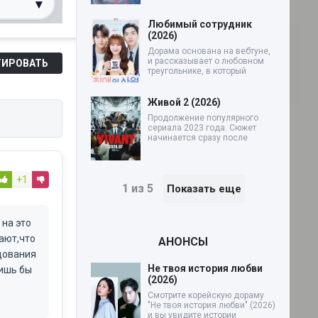
▾
Любимый сотрудник
(2026)
0%
Дорама основана на вебтуне,
и рассказывает о любовном
ИРОВАТЬ
треугольнике, в который
Живой 2 (2026)
Продолжение популярного
сериала 2023 года. Сюжет
начинается сразу после
+1
1 из 5
Показать еще
 на это
ают,что
АНОНСЫ
едования
Не твоя история любви
лишь бы
(2026)
Смотрите корейскую дораму
"Не твоя история любви" (2026)
и вы увидите истории