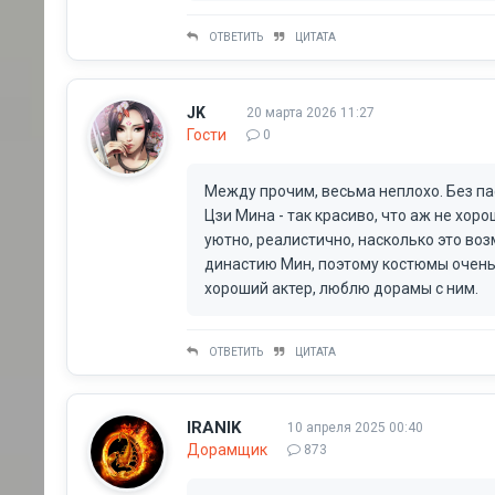
ОТВЕТИТЬ
ЦИТАТА
JK
20 марта 2026 11:27
Гости
0
Между прочим, весьма неплохо. Без паф
Цзи Мина - так красиво, что аж не хор
уютно, реалистично, насколько это во
династию Мин, поэтому костюмы очень не
хороший актер, люблю дорамы с ним.
ОТВЕТИТЬ
ЦИТАТА
IRANIK
10 апреля 2025 00:40
Дорамщик
873