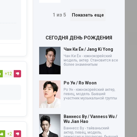
1 из 5
Показать еще
СЕГОДНЯ ДЕНЬ РОЖДЕНИЯ
Чан Ки Ён / Jang Ki Yong
Чан Ки Ён - южнокорейский
модель, актер. Становится все
более знаменитым
+12
Ро Ун / Ro Woon
Ро Ун - южнокорейский актер,
певец, модель. Бывший
участник музыкальной группы
Ваннесс Ву / Vanness Wu /
Wu Jian Hao
Ваннесс Ву - тайваньский
актер, певец, модель,
+2
режиссер и продюсер, бывший