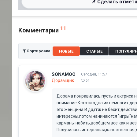
📌 Сделать отметк
11
Комментарии
Сортировка:
НОВЫЕ
СТАРЫЕ
ПОПУЛЯР
SONAMOO
Сегодня, 11:57
Дорамщик
61
Дорама понравилась,пусть и актриса н
внимание.Кстати одна из немногих до
это женщина.И да,ггж не бесит,действ
интересны,потом начинаются "игры"на
карманы набить,вообщем все как и вез
Получилась интересная,качественная 