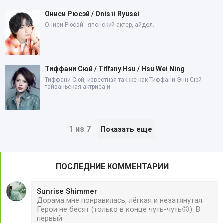
Ониси Рюсэй / Onishi Ryusei
Ониси Рюсэй - японский актер, айдол.
Тиффани Сюй / Tiffany Hsu / Hsu Wei Ning
Тиффани Сюй, известная так же как Тиффани Энн Сюй -
тайваньская актриса и
1 из 7
Показать еще
ПОСЛЕДНИЕ КОММЕНТАРИИ
Sunrise Shimmer
Дорама мне понравилась, лёгкая и незатянутая.
Герои не бесят (только в конце чуть-чуть🙃). В
первый