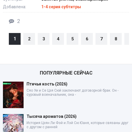
Добавлена:
1-4 серия субтитры
2
1
2
3
4
5
6
7
8
9
ПОПУЛЯРНЫЕ СЕЙЧАС
Птичья кость (2026)
Сяо Уи и Се Цзя Сюй заключают договорной брак. Он -
суровый военачальник, она -
Тысяча ароматов (2026)
История Цзян Ли Фэй и Лэй Сю Юаня, которые связаны друг
с другом с ранней