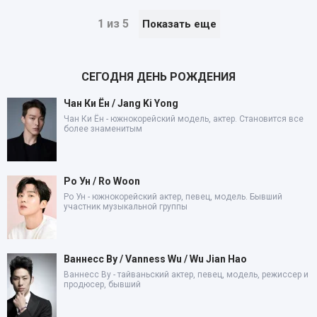
1 из 5
Показать еще
СЕГОДНЯ ДЕНЬ РОЖДЕНИЯ
Чан Ки Ён / Jang Ki Yong
Чан Ки Ён - южнокорейский модель, актер. Становится все
более знаменитым
Ро Ун / Ro Woon
Ро Ун - южнокорейский актер, певец, модель. Бывший
участник музыкальной группы
Ваннесс Ву / Vanness Wu / Wu Jian Hao
Ваннесс Ву - тайваньский актер, певец, модель, режиссер и
продюсер, бывший