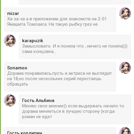
mizar
Ха-ха-ха а в приложении для знакомств на 2-01
Ямашита Томохиса. На такую рыбку грех не
karapuzik
Замысловато. И я поняла что , ничего не поняла)))
сама концовка...
Sonamoo
Дорама понравилась,пусть и актриса не выглядит
на 18,но после нескольких серий перестаешь
обращать
Гость Альбина
Меняю свое мнение)) если выдержать начало то
дорама меняеться в лучшую сторону (когда
роман не идет
Гость кордипин