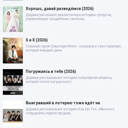
Хорошо, давай разведёмся (2026)
Дорама расскажет реалистичную историю супругов,
управляющих свадебным салоном,
S и X (2026)
Главный герой Симотори Итито - психиатр и секс-терапевт,
который каждый день
Погружаясь в тебя (2026)
Дорама рассказывает историю популярной актрисы,
которая после загадочного
Выигравший в лотерею тоже идёт на
Дорама рассказывает историю Кон Ын Тхэ, обычного
сотрудника отдела продаж,