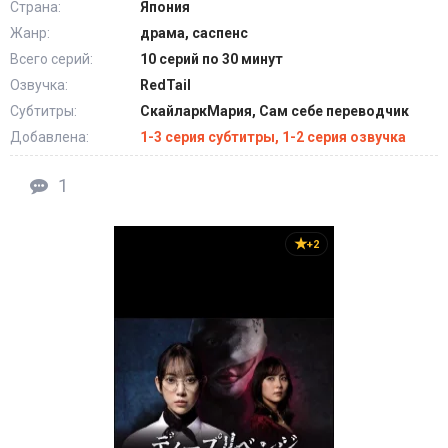
Страна:
Япония
Жанр:
драма, саспенс
Всего серий:
10 серий по 30 минут
Озвучка:
RedTail
Субтитры:
СкайларкМария, Сам себе переводчик
Добавлена:
1-3 серия субтитры, 1-2 серия озвучка
1
+2