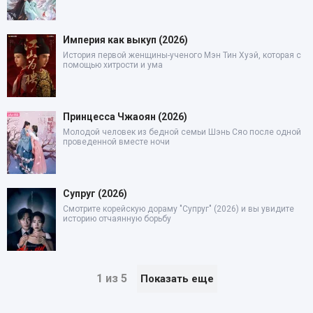
Империя как выкуп (2026)
История первой женщины-ученого Мэн Тин Хуэй, которая с
помощью хитрости и ума
Принцесса Чжаоян (2026)
Молодой человек из бедной семьи Шэнь Сяо после одной
проведенной вместе ночи
Супруг (2026)
Смотрите корейскую дораму "Супруг" (2026) и вы увидите
историю отчаянную борьбу
1 из 5
Показать еще