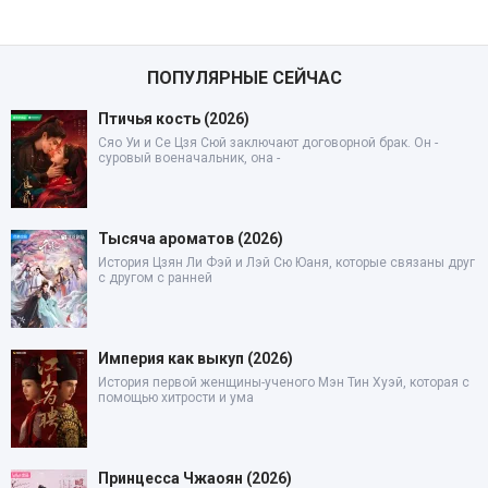
ПОПУЛЯРНЫЕ СЕЙЧАС
Птичья кость (2026)
Сяо Уи и Се Цзя Сюй заключают договорной брак. Он -
суровый военачальник, она -
Тысяча ароматов (2026)
История Цзян Ли Фэй и Лэй Сю Юаня, которые связаны друг
с другом с ранней
Империя как выкуп (2026)
История первой женщины-ученого Мэн Тин Хуэй, которая с
помощью хитрости и ума
Принцесса Чжаоян (2026)