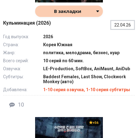
В закладки
Кульминация (2026)
22.04.26
Год выпуска:
2026
Страна:
Корея Южная
Жанр:
политика, мелодрама, бизнес, нуар
Всего серий:
10 серий по 60 мин.
Озвучка:
LE-Production, SoftBox, AniMaunt, AniDub
Субтитры:
Baddest Females, Last Show, Clockwork
Monkey (авто)
Добавлена:
1-10 серия озвучка, 1-10 серия субтитры
10
+56