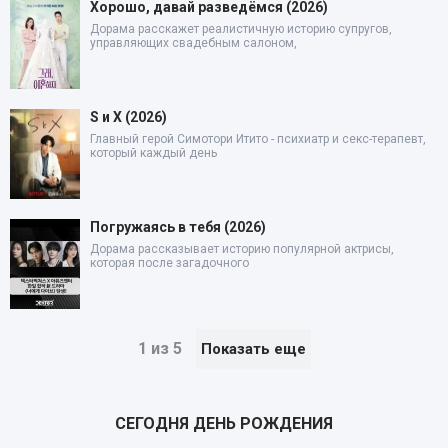
Хорошо, давай разведёмся (2026)
Дорама расскажет реалистичную историю супругов,
управляющих свадебным салоном,
S и X (2026)
Главный герой Симотори Итито - психиатр и секс-терапевт,
который каждый день
Погружаясь в тебя (2026)
Дорама рассказывает историю популярной актрисы,
которая после загадочного
1 из 5
Показать еще
СЕГОДНЯ ДЕНЬ РОЖДЕНИЯ