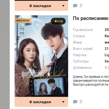
0
В закладки
По расписанию 
+10
Год выпуска:
20
Страна:
Ки
Жанр:
ме
Всего серий:
21
Озвучка:
Li
Субтитры:
Se
Добавлена:
1-
Цзинь Си привык к по
заканчивается полным
быстро расходятся по 
0
В закладки