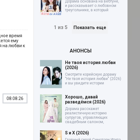
Дорама основана на вебтуне,
и рассказывает о любовном
треугольнике, в который
1 из 5
Показать еще
дное время
жется ему
я на любви к
АНОНСЫ
Не твоя история любви
(2026)
Смотрите корейскую дораму
"Не твоя история любви" (2026)
и вы увидите истории
Хорошо, давай
08.08.26
разведёмся (2026)
Дорама расскажет
реалистичную историю
супругов, управляющих
свадебным салоном,
S и X (2026)
Главный герой Симотори Итито