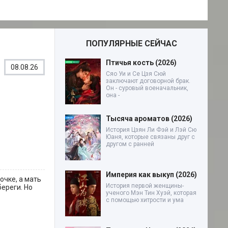
ПОПУЛЯРНЫЕ СЕЙЧАС
Птичья кость (2026)
08.08.26
Сяо Уи и Се Цзя Сюй
заключают договорной брак.
Он - суровый военачальник,
она -
Тысяча ароматов (2026)
История Цзян Ли Фэй и Лэй Сю
Юаня, которые связаны друг с
другом с ранней
Империя как выкуп (2026)
очке, а мать
История первой женщины-
ереги. Но
ученого Мэн Тин Хуэй, которая
с помощью хитрости и ума