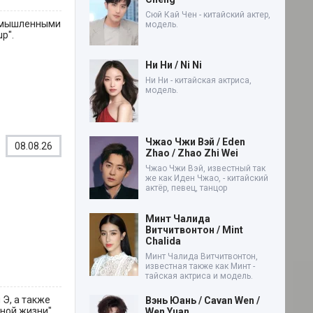
Сюй Кай Чен - китайский актер,
вымышленными
модель.
p".
Ни Ни / Ni Ni
Ни Ни - китайская актриса,
модель.
Чжао Чжи Вэй / Eden
08.08.26
Zhao / Zhao Zhi Wei
Чжао Чжи Вэй, известный так
же как Иден Чжао, - китайский
актёр, певец, танцор
Минт Чалида
Витчитвонтон / Mint
Chalida
Минт Чалида Витчитвонтон,
известная также как Минт -
тайская актриса и модель.
 Э, а также
Вэнь Юань / Cavan Wen /
ной жизни".
Wen Yuan