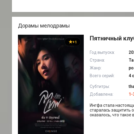
Дорамы мелодрамы
Пятничный клуб
+1
Год выпуска:
20
Страна:
Та
Жанр:
ро
Всего серий:
4 
Субтитры:
th
Добавлена:
1-
Ингфа стала настоящи
старалась защитить о
оказалось, что такое