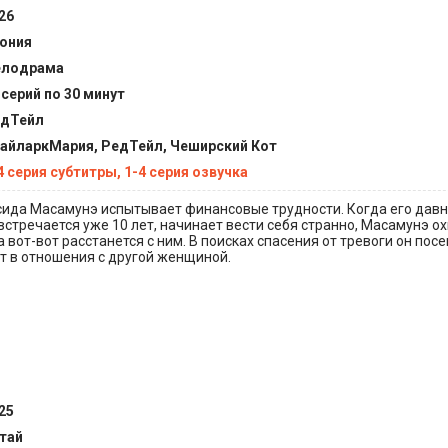
26
ония
елодрама
 серий по 30 минут
дТейл
айларкМария, РедТейл, Чеширский Кот
4 серия субтитры, 1-4 серия озвучка
сида Масамунэ испытывает финансовые трудности. Когда его давн
 встречается уже 10 лет, начинает вести себя странно, Масамунэ о
а вот-вот расстанется с ним. В поисках спасения от тревоги он пос
ет в отношения с другой женщиной.
25
тай