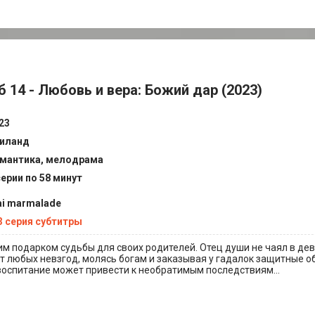
 14 - Любовь и вера: Божий дар (2023)
23
иланд
мантика, мелодрама
серии по 58 минут
ai marmalade
3 серия субтитры
м подарком судьбы для своих родителей. Отец души не чаял в дев
т любых невзгод, молясь богам и заказывая у гадалок защитные об
 воспитание может привести к необратимым последствиям…