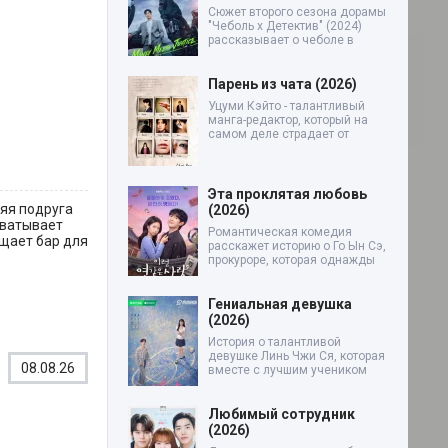
Сюжет второго сезона дорамы
"Чеболь x Детектив" (2024)
рассказывает о чеболе в
Парень из чата (2026)
Уцуми Кэйто - талантливый
манга-редактор, который на
самом деле страдает от
Эта проклятая любовь
яя подруга
(2026)
хватывает
Романтическая комедия
ещает бар для
расскажет историю о Го Ын Сэ,
прокуроре, которая однажды
Гениальная девушка
(2026)
История о талантливой
девушке Линь Чжи Ся, которая
08.08.26
вместе с лучшим учеником
Любимый сотрудник
(2026)