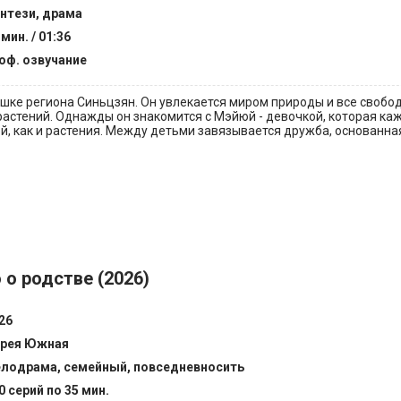
нтези, драма
 мин. / 01:36
оф. озвучание
шке региона Синьцзян. Он увлекается миром природы и все свобо
растений. Однажды он знакомится с Мэйюй - девочкой, которая ка
й, как и растения. Между детьми завязывается дружба, основанна
о родстве (2026)
26
рея Южная
лодрама, семейный, повседневносить
0 серий по 35 мин.