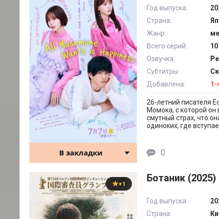
Год выпуска:
20
Страна:
Яп
Жанр:
м
Всего серий:
10
Озвучка:
Ре
Субтитры:
Ск
Добавлена:
1-
26-летний писателя Ё
Момока, с которой он
смутный страх, что он
одиноких, где вступа
0
В закладки
Ботаник (2025)
+1
Год выпуска:
20
Страна:
Ки