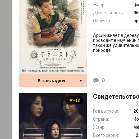
Жанр:
фэ
Длительность:
96
Озвучка:
пр
Арсин живет в дереву
проводит в изучении 
такой же удивительно
природе.
0
В закладки
Свидетельство 
+13
Год выпуска:
20
Страна:
Ко
Жанр:
ме
Всего серий:
12