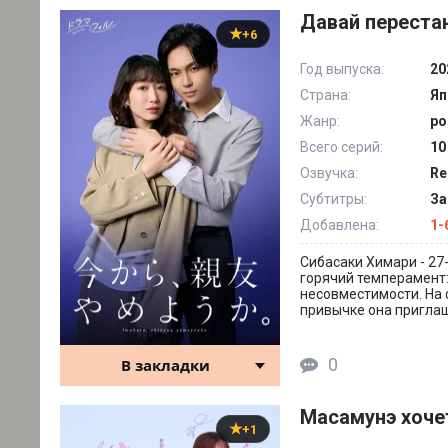
Давай переста
+6
Год выпуска:
20
Страна:
Яп
Жанр:
ро
Всего серий:
10
Озвучка:
Re
Субтитры:
За
Добавлена:
1-
Сибасаки Химари - 27
горячий темперамент:
несовместимости. На 
привычке она приглаш
0
В закладки
Масамунэ хоче
+1