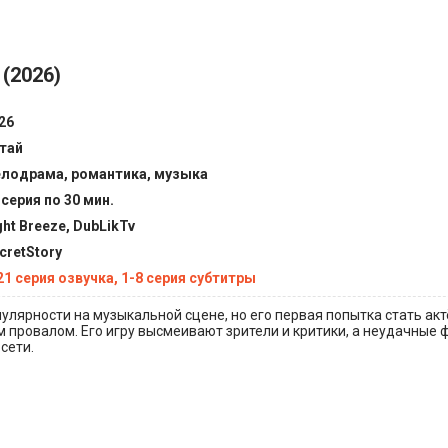
(2026)
26
тай
лодрама, романтика, музыка
 серия по 30 мин.
ght Breeze, DubLikTv
cretStory
21 серия озвучка, 1-8 серия субтитры
пулярности на музыкальной сцене, но его первая попытка стать ак
 провалом. Его игру высмеивают зрители и критики, а неудачные
сети.