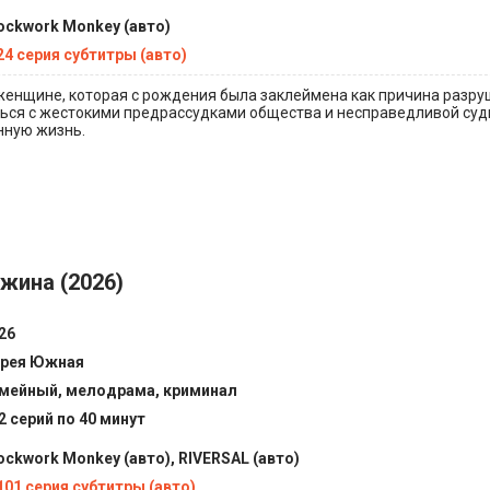
ockwork Monkey (авто)
24 серия субтитры (авто)
женщине, которая с рождения была заклеймена как причина разру
ься с жестокими предрассудками общества и несправедливой суд
нную жизнь.
жина (2026)
26
рея Южная
мейный, мелодрама, криминал
2 серий по 40 минут
ockwork Monkey (авто), RIVERSAL (авто)
101 серия субтитры (авто)