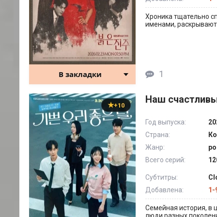
Хроника тщательно с
именами, раскрывают 
1
В закладки
Наш счастливы
+10
Год выпуска:
20
Страна:
Ко
Жанр:
ро
Всего серий:
12
Субтитры:
Cl
Добавлена:
1-
Семейная история, в 
люди разных поколени