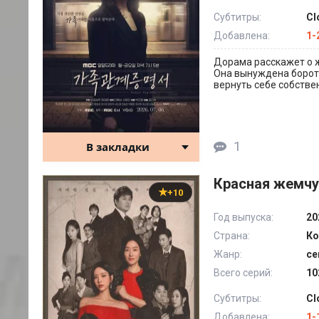
Субтитры:
Cl
Добавлена:
1-
Дорама расскажет о 
Она вынуждена борот
вернуть себе собстве
1
В закладки
Красная жемчу
+10
Год выпуска:
20
Страна:
Ко
Жанр:
се
Всего серий:
10
Субтитры:
Cl
Добавлена:
1-