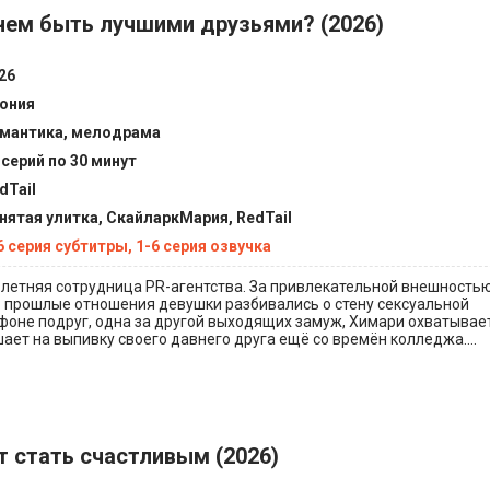
нем быть лучшими друзьями? (2026)
26
ония
мантика, мелодрама
 серий по 30 минут
dTail
нятая улитка, СкайларкМария, RedTail
6 серия субтитры, 1-6 серия озвучка
-летняя сотрудница PR-агентства. За привлекательной внешность
 прошлые отношения девушки разбивались о стену сексуальной
фоне подруг, одна за другой выходящих замуж, Химари охватывает
ает на выпивку своего давнего друга ещё со времён колледжа....
т стать счастливым (2026)