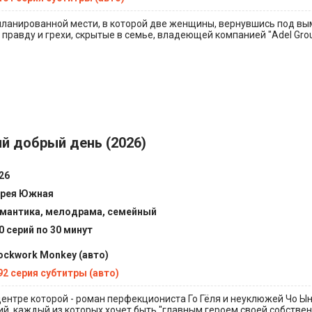
планированной мести, в которой две женщины, вернувшись под 
правду и грехи, скрытые в семье, владеющей компанией "Adel Grou
й добрый день (2026)
26
рея Южная
мантика, мелодрама, семейный
0 серий по 30 минут
ockwork Monkey (авто)
92 серия субтитры (авто)
центре которой - роман перфекциониста Го Гёля и неуклюжей Чо Ын
й, каждый из которых хочет быть "главным героем своей собствен