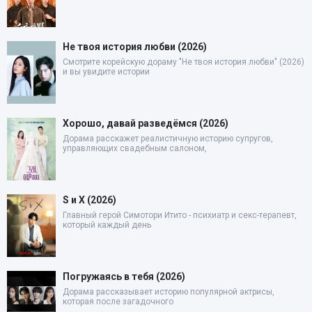
Не твоя история любви (2026)
Смотрите корейскую дораму "Не твоя история любви" (2026)
и вы увидите истории
Хорошо, давай разведёмся (2026)
Дорама расскажет реалистичную историю супругов,
управляющих свадебным салоном,
S и X (2026)
Главный герой Симотори Итито - психиатр и секс-терапевт,
который каждый день
Погружаясь в тебя (2026)
Дорама рассказывает историю популярной актрисы,
которая после загадочного