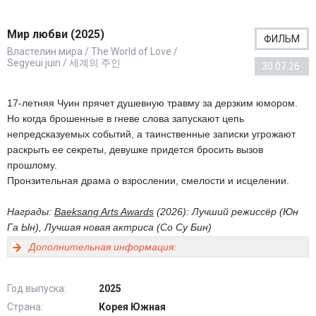
Мир любви (2025)
ФИЛЬМ
Властелин мира / The World of Love /
Segyeui juin / 세계의 주인
30.07.26
17-летняя Чуин прячет душевную травму за дерзким юмором.
Но когда брошенные в гневе слова запускают цепь
непредсказуемых событий, а таинственные записки угрожают
раскрыть ее секреты, девушке придется бросить вызов
прошлому.
Пронзительная драма о взрослении, смелости и исцелении.
Награды:
Baeksang Arts Awards
(2026): Лучший режиссёр (Юн
Га Ын), Лучшая новая актриса (Со Су Бин)
Дополнительная информация:
Год выпуска:
2025
Страна:
Корея Южная