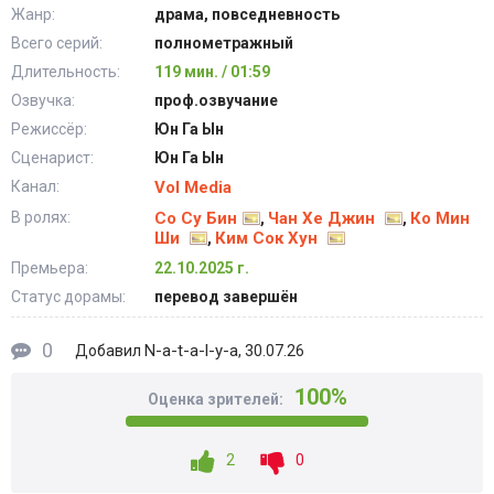
Жанр:
драма, повседневность
Всего серий:
полнометражный
Длительность:
119 мин. / 01:59
Озвучка:
проф.озвучание
Режиссёр:
Юн Га Ын
Сценарист:
Юн Га Ын
Канал:
Vol Media
В ролях:
Со Су Бин
Чан Хе Джин
Ко Мин
,
,
Ши
Ким Сок Хун
,
Премьера:
22.10.2025 г.
Статус дорамы:
перевод завершён
0
N-a-t-a-l-y-a
Добавил
, 30.07.26
100%
Оценка зрителей:
2
0