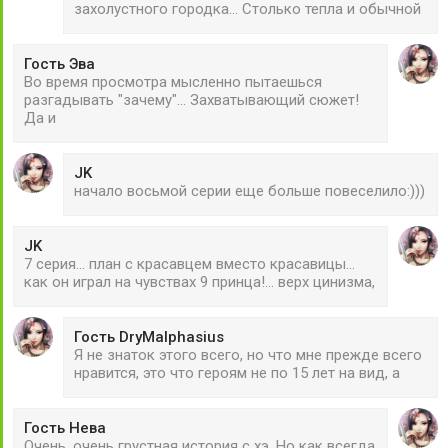
захолустного городка... Столько тепла и обычной
Гость Эва
Во время просмотра мысленно пытаешься
разгадывать "зачему"... Захватывающий сюжет!
Да и
JK
начало восьмой серии еще больше повеселило:)))
JK
7 серия... план с красавцем вместо красавицы...
как он играл на чувствах 9 принца!... верх цинизма,
Гость DryMalphasius
Я не знаток этого всего, но что мне прежде всего
нравится, это что героям не по 15 лет на вид, а
Гость Нева
Очень, очень грустная история с хэ. Но как всегда