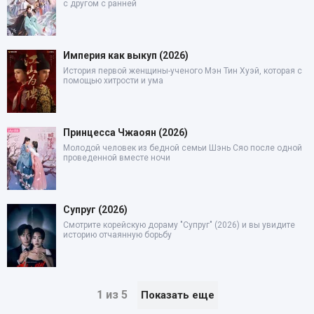
с другом с ранней
Империя как выкуп (2026)
История первой женщины-ученого Мэн Тин Хуэй, которая с
помощью хитрости и ума
Принцесса Чжаоян (2026)
Молодой человек из бедной семьи Шэнь Сяо после одной
проведенной вместе ночи
Супруг (2026)
Смотрите корейскую дораму "Супруг" (2026) и вы увидите
историю отчаянную борьбу
1 из 5
Показать еще