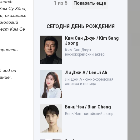
search
1 из 5
Показать еще
Ким Су Хёна,
, оказалась
хнологий
СЕГОДНЯ ДЕНЬ РОЖДЕНИЯ
рест Ким Се
Ким Сан Джун / Kim Sang
Joong
дарность
Ким Сан Джун -
южнокорейский актер.
 год он
Ли Джи А / Lee Ji Ah
вание
".
Ли Джи А - южнокорейская
актриса и певица.
Бянь Чэн / Bian Cheng
Бянь Чэн - китайский актер.