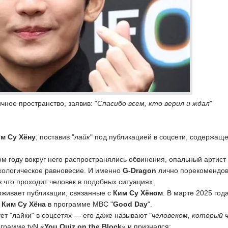
чное пространство, заявив: "
Спасибо всем, кто верил и ждал
"
м Су Хёну
, поставив "
лайк
" под публикацией в соцсети, содержащ
лом году вокруг него распространялись обвинения, опальный артист
ихологическое равновесие. И именно
G-Dragon
лично порекомендов
 что проходит человек в подобных ситуациях.
рживает публикации, связанные с
Ким Су Хёном
. В марте 2025 год
и
Ким Су Хёна
в программе MBC "
Good Day
".
ет "лайки" в соцсетях — его даже называют "
человеком, который 
ограмме tvN «
You Quiz on the Block
» и признался: