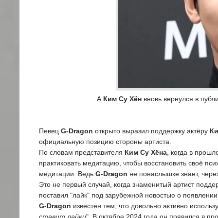
А
Ким Су Хён
вновь вернулся в публи
Певец
G-Dragon
открыто выразил поддержку актёру
Ки
официальную позицию стороны артиста.
По словам представителя
Ким Су Хёна
, когда в прош
практиковать медитацию, чтобы восстановить своё пс
медитации. Ведь
G-Dragon
не понаслышке знает, через
Это не первый случай, когда знаменитый артист подде
поставил "лайк" под зарубежной новостью о появлени
G-Dragon
известен тем, что довольно активно использу
ставит лайки
". В октябре 2024 года он появился в пр