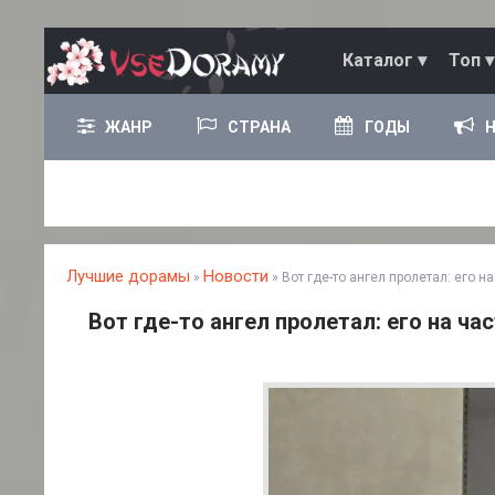
Каталог ▾
Топ ▾
ЖАНР
СТРАНА
ГОДЫ
Лучшие дорамы
Новости
»
» Вот где-то ангел пролетал: его н
Вот где-то ангел пролетал: его на ча