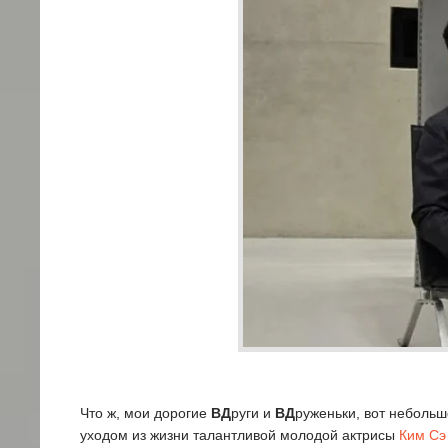
Что ж, мои дорогие
ВД
руги и
ВД
руженьки, вот небольш
уходом из жизни талантливой молодой актрисы
Ким Сэ