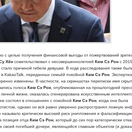
но с целью получения финансовой выгоды от пожертвований зрите
Су Хён
сожительствовал с несовершеннолетней
Ким Сэ Рон
с 2015
 стало причиной гибели девушки. В ходе расследования также бы
 в KakaoTalk, переданных семьёй покойной
Ким Сэ Рон
. Экспертиз
ренно изменены. В частности, на скриншотах переписки имя скрыт
озапись голоса
Ким Сэ Рон
, опубликованная на прошлогодней пресс
 личной жизни, оказалась сгенерирована искусственным интеллект
не состоял в отношениях с покойной
Ким Сэ Рон
, когда она была
артистом, однако он всё равно уверенно распространял ложную и
е называло критически высокий риск уничтожения и фальсификаци
а позиция отца
Ким Сэ Рон
, который до сих пор категорически отк
 своей погибшей дочери, являющийся главным объектом (и доказ