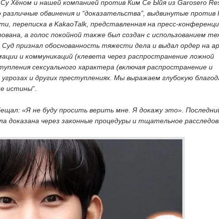
 Су Хёном и нашей компанией против Ким Се Ыйя из Garosero Re
что различные обвинения и “доказательства”, выдвинутые против 
 переписка в KakaoTalk, представленная на пресс-конференции
ована, а голос покойной также был создан с использованием те
Суд признал обоснованность тяжести дела и выдал ордер на а
мации и коммуникаций (клевета через распространение ложной
тупления сексуального характера (включая распространение и
, угрозах и других преступлениях. Мы выражаем глубокую благо
ие истины
".
ещал: «Я не буду просить верить мне. Я докажу это». Последний
ыла доказана через законные процедуры и тщательное расследо