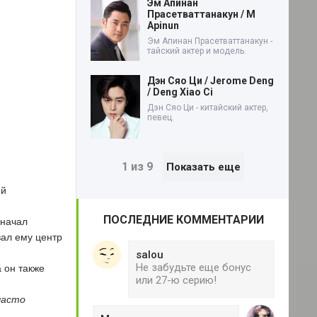
Эм Апинан
Прасетваттанакун / M
Apinun
Эм Апинан Прасетваттанакун -
тайский актер и модель.
Дэн Сяо Ци / Jerome Deng
/ Deng Xiao Ci
Дэн Сяо Ци - китайский актер,
певец.
1 из 9
Показать еще
ей
ПОСЛЕДНИЕ КОММЕНТАРИИ
 начал
ал ему центр
salou
Не забудьте еще бонус
а он также
или 27-ю серию!
часто