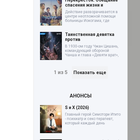
спасения жизни и
Действие разворачивается в
центре неотложной помощи
больницы Иокогама, где
Таинственная девятка
против
В 1930-ом году Чжан Цишань,
командующий обороной
Чанша и глава «Девяти врат»,
1 из 5
Показать еще
АНОНСЫ
S и X (2026)
Главный герой Симотори Итито
- психиатр и секс-терапевт,
который каждый день