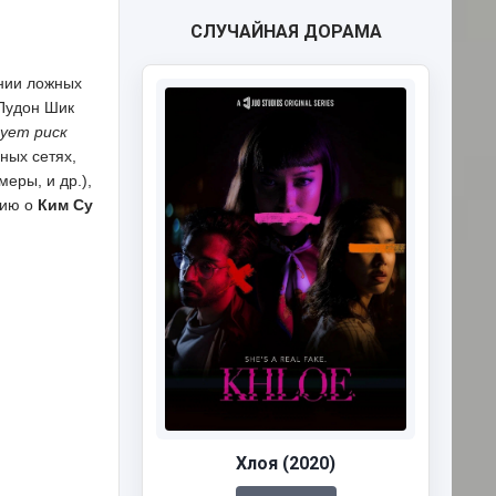
СЛУЧАЙНАЯ ДОРАМА
нии ложных
 Пудон Шик
ует риск
ных сетях,
еры, и др.),
цию о
Ким Су
Хлоя (2020)