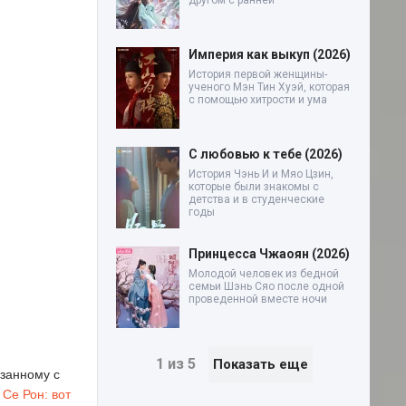
другом с ранней
Империя как выкуп (2026)
История первой женщины-
ученого Мэн Тин Хуэй, которая
с помощью хитрости и ума
С любовью к тебе (2026)
История Чэнь И и Мяо Цзин,
которые были знакомы с
детства и в студенческие
годы
Принцесса Чжаоян (2026)
Молодой человек из бедной
семьи Шэнь Сяо после одной
проведенной вместе ночи
1 из 5
Показать еще
язанному с
 Се Рон: вот