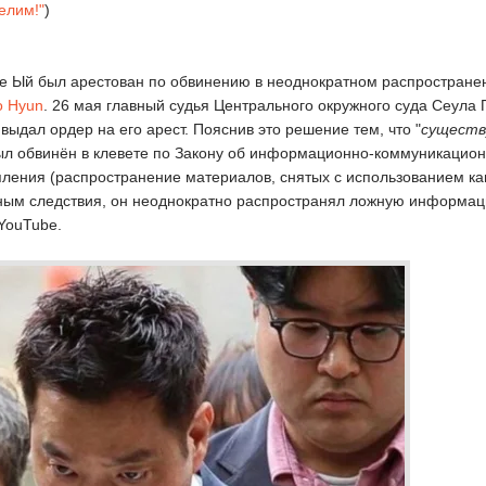
елим!"
)
е Ый был арестован по обвинению в неоднократном распростране
o Hyun
. 26 мая главный судья Центрального окружного суда Сеула
ыдал ордер на его арест. Пояснив это решение тем, что "
существ
ыл обвинён в клевете по Закону об информационно-коммуникацион
ления (распространение материалов, снятых с использованием кам
анным следствия, он неоднократно распространял ложную информа
YouTube.