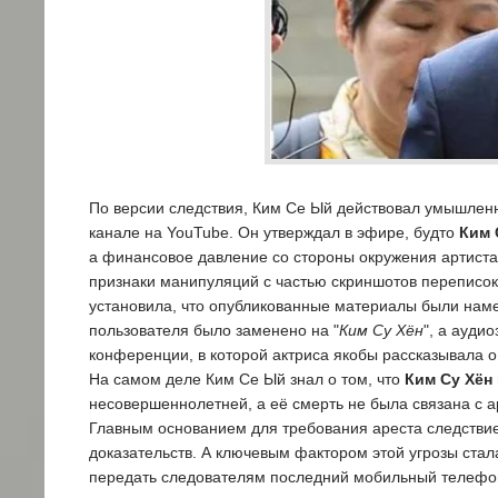
По версии следствия, Ким Се Ый действовал умышлен
канале на YouTube. Он утверждал в эфире, будто
Ким 
а финансовое давление со стороны окружения артиста
признаки манипуляций с частью скриншотов переписок
установила, что опубликованные материалы были наме
пользователя было заменено на "
Ким Су Хён
", а ауди
конференции, в которой актриса якобы рассказывала о
На самом деле Ким Се Ый знал о том, что
Ким Су Хён
несовершеннолетней, а её смерть не была связана с 
Главным основанием для требования ареста следстви
доказательств. А ключевым фактором этой угрозы стал
передать следователям последний мобильный телефон