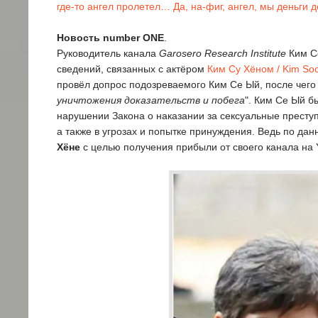
где-то ангел пролетел… Да, на-фиг, ангел, мы деньги д
Новость number ONE
.
Руководитель канала
Garosero Research Institute
Ким С
сведений, связанных с актёром
Ким Су Хёном / Kim So
провёл допрос подозреваемого Ким Се Ый, после чего в
уничтожения доказательств и побега
". Ким Се Ый б
нарушении Закона о наказании за сексуальные преступ
а также в угрозах и попытке принуждения. Ведь по д
Хёне
с целью получения прибыли от своего канала на 