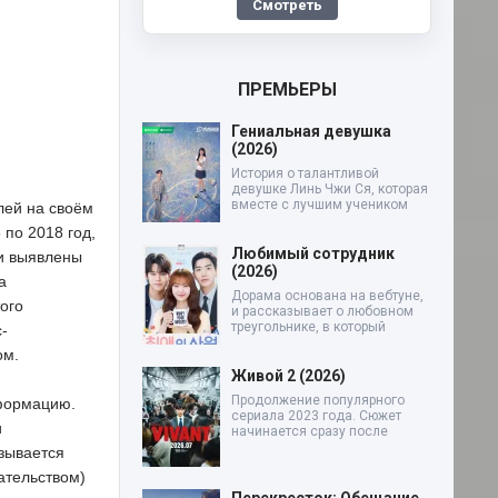
Смотреть
ПРЕМЬЕРЫ
Гениальная девушка
(2026)
История о талантливой
девушке Линь Чжи Ся, которая
вместе с лучшим учеником
лей на своём
 по 2018 год,
Любимый сотрудник
ли выявлены
(2026)
а
Дорама основана на вебтуне,
ого
и рассказывает о любовном
треугольнике, в который
-
ом.
Живой 2 (2026)
Продолжение популярного
нформацию.
сериала 2023 года. Сюжет
и
начинается сразу после
азывается
ательством)
Перекресток: Обещание