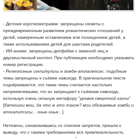
- Детские короткометражки: запрещены сюжеты с
преждевременным развитием романтических отношений у
детей, намеренным оставлением или похищением детей, а
также использованием детей для шантажа родителей.
- ИИ-аниме: запрещены дипфейки с заменой лиц и
двусмысленный контент. При публикации необходимо указывать
номер регистрации.
- Религиозные секты/культы и зомби-апокалипсис: подобные
темы запрещены к съёмке навсегда. В оригинальном тексте
подчёркивается, что такие темы считаются настолько
неприемлемыми, что их запрещают к съёмкам навсегда,
используя очень сильную метафору "
уровня смертной казни
"
[
батюшки мои, да что ж это такое? мои обожаемые зомби и
апокалипсисы... хнык-хнык...
].
Нетизены, ознакомившись со списком запретов, пришли к
выводу, что с такими требованиями вся привлекательность