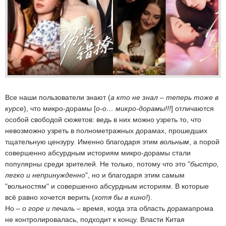
Все наши пользователи знают (
а кто не знал – теперь тоже в
курсе
), что микро-дорамы [
о-о… микро-дорамы!!!
] отличаются
особой свободой сюжетов: ведь в них можно узреть то, что
невозможно узреть в полнометражных дорамах, прошедших
тщательную цензуру. Именно благодаря этим
вольным
, а порой
совершенно абсурдным историям микро-дорамы стали
популярны среди зрителей. Не только, потому что это "
быстро,
легко и непринужденно
", но и благодаря этим самым
"вольностям" и совершенно абсурдным историям. В которые
всё равно хочется верить (
хотя бы в кино!
).
Но –
о горе и печаль
– время, когда эта область дорамапрома
не контролировалась, подходит к концу. Власти Китая