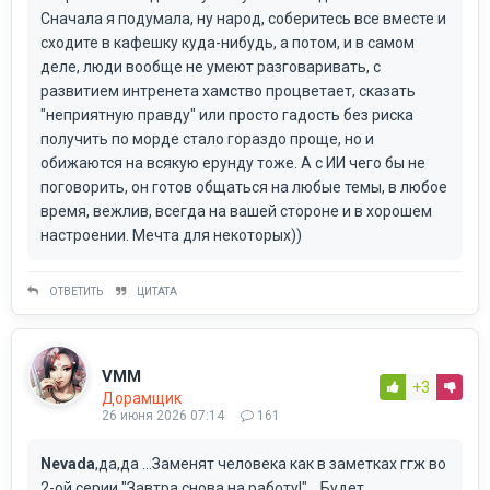
Сначала я подумала, ну народ, соберитесь все вместе и
сходите в кафешку куда-нибудь, а потом, и в самом
деле, люди вообще не умеют разговаривать, с
развитием интренета хамство процветает, сказать
"неприятную правду" или просто гадость без риска
получить по морде стало гораздо проще, но и
обижаются на всякую ерунду тоже. А с ИИ чего бы не
поговорить, он готов общаться на любые темы, в любое
время, вежлив, всегда на вашей стороне и в хорошем
настроении. Мечта для некоторых))
ОТВЕТИТЬ
ЦИТАТА
VMM
+3
Дорамщик
26 июня 2026 07:14
161
Nevada
,да,да ...Заменят человека как в заметках ггж во
2-ой серии "Завтра снова на работу!"... Будет