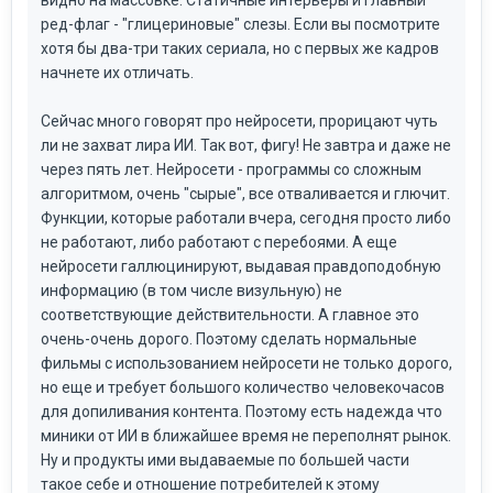
видно на массовке. Статичные интерьеры и главный
ред-флаг - "глицериновые" слезы. Если вы посмотрите
хотя бы два-три таких сериала, но с первых же кадров
начнете их отличать.
Сейчас много говорят про нейросети, прорицают чуть
ли не захват лира ИИ. Так вот, фигу! Не завтра и даже не
через пять лет. Нейросети - программы со сложным
алгоритмом, очень "сырые", все отваливается и глючит.
Функции, которые работали вчера, сегодня просто либо
не работают, либо работают с перебоями. А еще
нейросети галлюцинируют, выдавая правдоподобную
информацию (в том числе визульную) не
соответствующие действительности. А главное это
очень-очень дорого. Поэтому сделать нормальные
фильмы с использованием нейросети не только дорого,
но еще и требует большого количество человекочасов
для допиливания контента. Поэтому есть надежда что
миники от ИИ в ближайшее время не переполнят рынок.
Ну и продукты ими выдаваемые по большей части
такое себе и отношение потребителей к этому