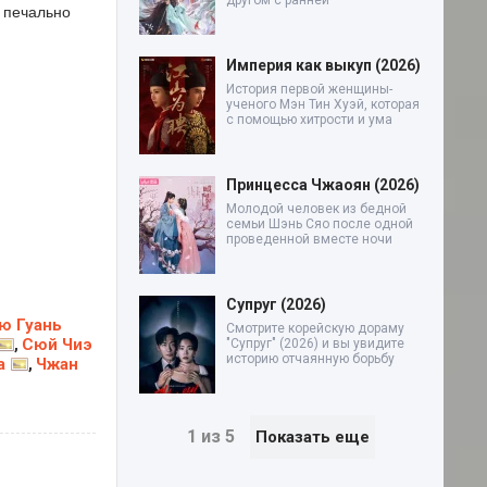
другом с ранней
у печально
Империя как выкуп (2026)
История первой женщины-
ученого Мэн Тин Хуэй, которая
с помощью хитрости и ума
Принцесса Чжаоян (2026)
Молодой человек из бедной
семьи Шэнь Сяо после одной
проведенной вместе ночи
Супруг (2026)
ю Гуань
Смотрите корейскую дораму
Сюй Чиэ
,
"Супруг" (2026) и вы увидите
историю отчаянную борьбу
а
Чжан
,
1 из 5
Показать еще