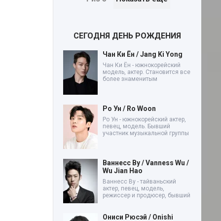
СЕГОДНЯ ДЕНЬ РОЖДЕНИЯ
Чан Ки Ён / Jang Ki Yong
Чан Ки Ён - южнокорейский
модель, актер. Становится все
более знаменитым
Ро Ун / Ro Woon
Ро Ун - южнокорейский актер,
певец, модель. Бывший
участник музыкальной группы
Ваннесс Ву / Vanness Wu /
Wu Jian Hao
Ваннесс Ву - тайваньский
актер, певец, модель,
режиссер и продюсер, бывший
Ониси Рюсэй / Onishi