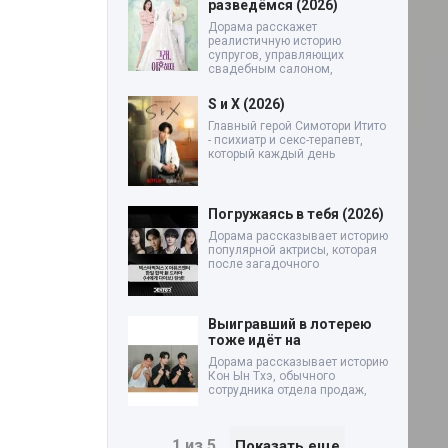
разведёмся (2026)
Дорама расскажет
реалистичную историю
супругов, управляющих
свадебным салоном,
S и X (2026)
Главный герой Симотори Итито
- психиатр и секс-терапевт,
который каждый день
Погружаясь в тебя (2026)
Дорама рассказывает историю
популярной актрисы, которая
после загадочного
Выигравший в лотерею
тоже идёт на
Дорама рассказывает историю
Кон Ын Тхэ, обычного
сотрудника отдела продаж,
1 из 5
Показать еще