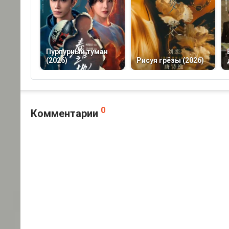
Пурпурный туман
(2026)
Рисуя грёзы (2026)
0
Комментарии