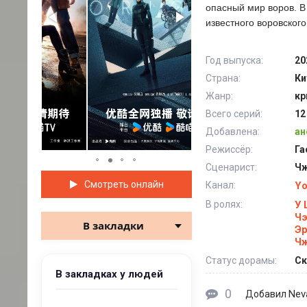
опасный мир воров. В
известного воровског
Год выпуска:
20
Страна:
Ки
Жанр:
кр
Всего серий:
12
Добавлена:
ан
Режиссёр:
Га
Сценарист:
Чж
Смотреть онлайн
Канал:
Yo
В ролях:
У 
Ч
В закладки
Э
Чж
Статус дорамы:
Ск
В закладках у людей
0
Nev
Добавил