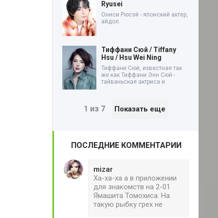
Ryusei
Ониси Рюсэй - японский актер,
айдол.
Тиффани Сюй / Tiffany
Hsu / Hsu Wei Ning
Тиффани Сюй, известная так
же как Тиффани Энн Сюй -
тайваньская актриса и
1 из 7
Показать еще
ПОСЛЕДНИЕ КОММЕНТАРИИ
mizar
Ха-ха-ха а в приложении
для знакомств на 2-01
Ямашита Томохиса. На
такую рыбку грех не