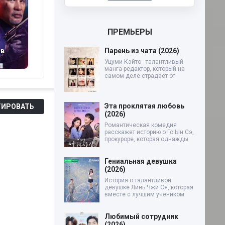
ПРЕМЬЕРЫ
Парень из чата (2026)
ов
Необычная сделка
П
(2025)
Старый пёс (2025)
(2
Уцуми Кэйто - талантливый
манга-редактор, который на
самом деле страдает от
Эта проклятая любовь
ИРОВАТЬ
(2026)
Романтическая комедия
расскажет историю о Го Ын Сэ,
прокуроре, которая однажды
Гениальная девушка
(2026)
История о талантливой
девушке Линь Чжи Ся, которая
вместе с лучшим учеником
Любимый сотрудник
(2026)