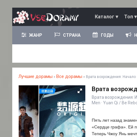
Каталог ▾
Топ ▾
ЖАНР
СТРАНА
ГОДЫ
Лучшие дорамы
Все дорамы
»
» Врата возрождения: Начало 
Врата возрожде
Врата возрождения: И
Men · Yuan Qi / Be Re
Пять лет назад знаме
«Сердце графа». Ей п
Теперь Чжоу Янь мечт