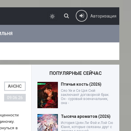
Авторизация
ИЛЬНЯ
ПОПУЛЯРНЫЕ СЕЙЧАС
Птичья кость (2026)
АНОНС
Сяо Уи и Се Цзя Сюй
заключают договорной брак.
09.06.26
Он - суровый военачальник,
она -
оценности
Тысяча ароматов (2026)
иночку.
История Цзян Ли Фэй и Лэй Сю
Юаня, которые связаны друг с
рнуться в