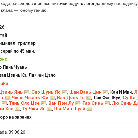
 ходе расследования все ниточки ведут к легендарному наследник
о клана — юному гению.
26
тай
иминал, триллер
 серий по 45 мин.
онс
о Пинь Чуань
ан Цзинь Кэ, Ли Фан Цзяо
uku
Цзинь Янь
Сяо Шунь Яо
Шан Вань Цин
Л
,
,
, Кан И Мин,
эн
Чжао Чжэнь Юй
Ван Цянь Го
Су Кэ
,
,
, Лэй Фэн Жуй,
р
Тянь Сяо Цзе
Ван Пэй Лу
Гао Синь
Лю Сянь Д
,
,
,
,
и Хао
Ту Чжи Ин
Ши Мин Шуай
,
,
оро на экранах
ada
, 09.06.26