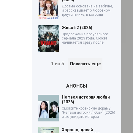
Дорама основана на вебтуне,
и рассказывает о любовном
треугольнике, в который
Живой 2 (2026)
Продолжение популярного
сериала 2023 года. Сюжет
начинается сразу после
1 из 5
Показать еще
АНОНСЫ
Не твоя история любви
(2026)
Смотрите корейскую дораму
"Не твоя история любви" (2026)
и вы увидите истории
Хорошо, давай