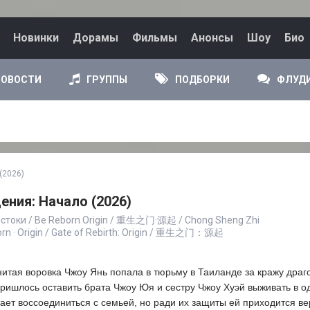
Новинки
Дорамы
Фильмы
Анонсы
Шоу
Био
НОВОСТИ
ГРУППЫ
ПОДБОРКИ
ФЛУД
(2026)
ния: Начало (2026)
стоки / Be Reborn Origin / 重生之门·源起 / Chong Sheng Zhi
born · Origin / Gate of Rebirth: Origin / 重生之门：源起
нитая воровка Чжоу Янь попала в тюрьму в Таиланде за кражу драг
ришлось оставить брата Чжоу Юя и сестру Чжоу Хуэй выживать в од
ает воссоединиться с семьей, но ради их защиты ей приходится ве