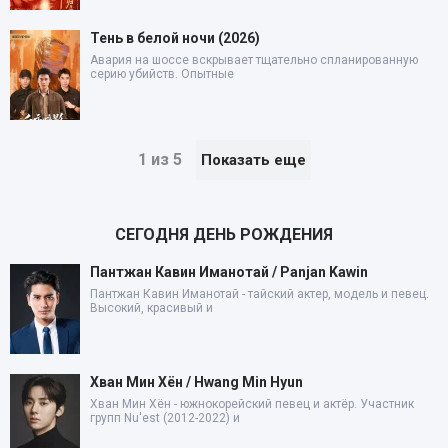
Тень в белой ночи (2026)
Авария на шоссе вскрывает тщательно спланированную
серию убийств. Опытные
1 из 5
Показать еще
СЕГОДНЯ ДЕНЬ РОЖДЕНИЯ
Пантжан Кавин Иманотай / Panjan Kawin
Пантжан Кавин Иманотай - тайский актер, модель и певец.
Высокий, красивый и
Хван Мин Хён / Hwang Min Hyun
Хван Мин Хён - южнокорейский певец и актёр. Участник
групп Nu'est (2012-2022) и