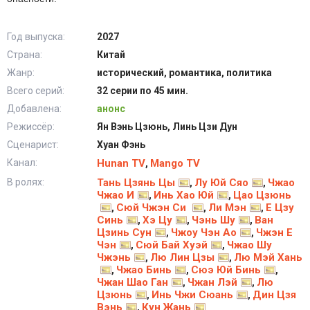
Год выпуска:
2027
Страна:
Китай
Жанр:
исторический, романтика, политика
Всего серий:
32 серии по 45 мин.
Добавлена:
анонс
Режиссёр:
Ян Вэнь Цзюнь, Линь Цзи Дун
Сценарист:
Хуан Фэнь
Канал:
Hunan TV
Mango TV
,
В ролях:
Тань Цзянь Цы
Лу Юй Сяо
Чжао
,
,
Чжао И
Инь Хао Юй
Цао Цзюнь
,
,
Сюй Чжэн Си
Ли Мэн
Е Цзу
,
,
,
Синь
Хэ Цу
Чэнь Шу
Ван
,
,
,
Цзинь Сун
Чжоу Чэн Ао
Чжэн Е
,
,
Чэн
Сюй Бай Хуэй
Чжао Шу
,
,
Чжэнь
Лю Лин Цзы
Лю Мэй Хань
,
,
Чжао Бинь
Сюэ Юй Бинь
,
,
,
Чжан Шао Ган
Чжан Лэй
Лю
,
,
Цзюнь
Инь Чжи Сюань
Дин Цзя
,
,
Вэнь
Кун Жань
,