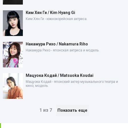
Ким Хян Ги / Kim Hyang Gi
Ким Хян Ги - южнокорейская актриса.
Накамура Рихо / Nakamura Riho
Накамура Рихо - японская актриса и модель.
Мацуока Кодай / Matsuoka Koudai
Мацуока Кодай - японский актер музыкального театра и
кино, модель.
1 из 7
Показать еще