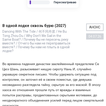
Пересматриваю
В одной лодке сквозь бурю (2027)
АНОНС
Dancing With The Tide / 何不同舟渡 / He Bu
Tong Zhou Du / Why Don't We Sail in the
04.07.26
Same Boat? / Почему бы не пересечь реку
вместе? / Отчего бы нам не переправиться
вместе? / Почему бы нам не плыть в одной
лодке?
Во времена падения династии заклейменный предателем Се
Цюэ Шань, разыскивает нищую сироту Нань И, случайно
укравшую секретное письмо. Чтобы удержать ситуацию под
контролем, он заточил её в своем поместье, где девушка
неожиданно разглядела тайну, скрытую за его маской. В эпоху
хаоса их отношения прошли путь от вражды и взаимных
попыток расправы, продиктованных скрытыми мотивами, до
неоднократного объединения усилий перед лицом смертельной
опасности.