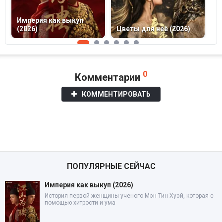
Империя как выкуп
С
(2026)
Цветы для неё (2026)
(
0
Комментарии
КОММЕНТИРОВАТЬ
ПОПУЛЯРНЫЕ СЕЙЧАС
Империя как выкуп (2026)
История первой женщины-ученого Мэн Тин Хуэй, которая с
помощью хитрости и ума