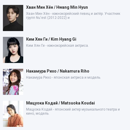
Хван Мин Хён / Hwang Min Hyun
Хван Мин Хён - южнокорейский певец и актёр. Участник
групп Nu'est (2012-2022) и
Ким Хян Ги / Kim Hyang Gi
Ким Хян Ги - южнокорейская актриса.
Накамура Рихо / Nakamura Riho
Накамура Рихо - японская актриса и модель.
Мацуока Кодай / Matsuoka Koudai
Мацуока Кодай - японский актер музыкального театра и
кино, модель.