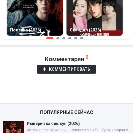
В
Полевка (2026)
Скандал (2026)
(
0
Комментарии
КОММЕНТИРОВАТЬ
ПОПУЛЯРНЫЕ СЕЙЧАС
Империя как выкуп (2026)
История первой женщины-ученого Мэн Тин Хуэй, которая с