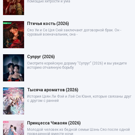
помощью хитрости и ума
Птичья кость (2026)
Сяо Уи и Се Цзя Сюй заключают договорной брак. Он -
суровый военачальник, она -
Супруг (2026)
Смотрите корейскую дораму "Супруг" (2026) и вы увидите
историю отчаянную борьбу
Тысяча ароматов (2026)
История Цзян Ли Фэй и Лэй Сю Юаня, которые связаны друг
с другом с ранней
Принцесса Чжаоян (2026)
Молодой человек из бедной семьи Шэнь Сяо после одной
проведенной вместе ночи