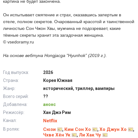
картина не будет закончена.
Он испытывает смятение и страх, оказавшись запертым в
отеле, полном секретов. Очарованный красотой и таинственной
личностью Сон Чжон Хвы, мужчина не подозревает, какие
тёмные секреты хранит эта загадочная женщина.
© vsedoramy.ru
На основе вебтуна Hongjacga "Hyunhok” (2019 г.).
Год выпуска:
2026
Страна:
Корея Южная
Жанр:
исторический, триллер, вампиры
Всего серий:
??
Добавлена:
анонс
Режиссёр:
Хан Джэ Рим
Канал:
Netflix
В ролях:
Сюзи
Ким Сон Хо
Хо Джун Хо
,
,
,
Чхве Хён Ук
Ли Хак Чу
,