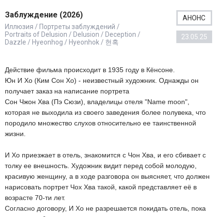
Заблуждение (2026)
АНОНС
Иллюзия / Портреты заблуждений /
Portraits of Delusion / Delusion / Deception /
23.05.25
Dazzle / Hyeonhog / Hyeonhok / 현혹
Действие фильма происходит в 1935 году в Кёнсоне.
Юн И Хо (Ким Сон Хо) - неизвестный художник. Однажды он
получает заказ на написание портрета
Сон Чжон Хва (Пэ Сюзи), владелицы отеля "Name moon",
которая не выходила из своего заведения более полувека, что
породило множество слухов относительно ее таинственной
жизни.
И Хо приезжает в отель, знакомится с Чон Хва, и его сбивает с
толку ее внешность. Художник видит перед собой молодую,
красивую женщину, а в ходе разговора он выясняет, что должен
нарисовать портрет Чох Хва такой, какой представляет её в
возрасте 70-ти лет.
Согласно договору, И Хо не разрешается покидать отель, пока