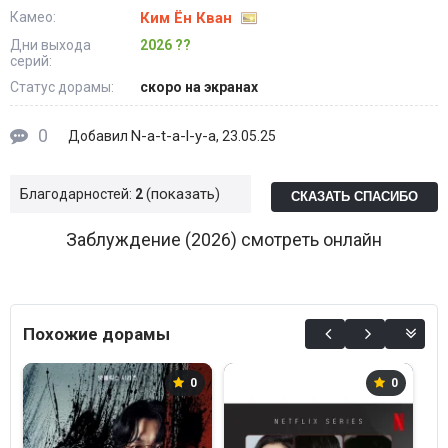
Камео:
Ким Ён Кван
Дни выхода
2026 ??
серий:
Статус дорамы:
скоро на экранах
0
N-a-t-a-l-y-a
Добавил
, 23.05.25
показать
Благодарностей:
2
СКАЗАТЬ СПАСИБО
Заблуждение (2026) смотреть онлайн
Похожие дорамы
0
0