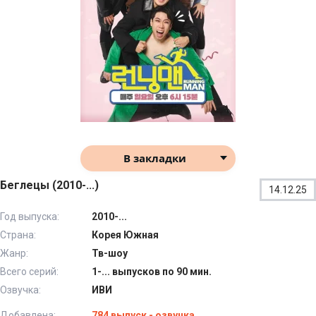
В закладки
Беглецы (2010-...)
14.12.25
Год выпуска:
2010-...
Страна:
Корея Южная
Жанр:
Тв-шоу
Всего серий:
1-... выпусков по 90 мин.
Озвучка:
ИВИ
Добавлена:
784 выпуск - озвучка