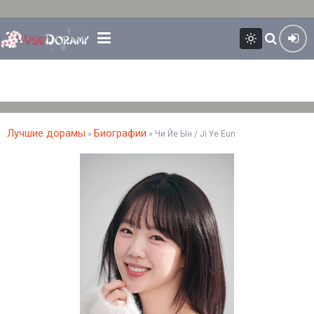
Лучшие дорамы
Биографии
»
» Чи Йе Ын / Ji Ye Eun