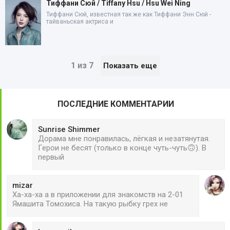
Тиффани Сюй / Tiffany Hsu / Hsu Wei Ning
Тиффани Сюй, известная так же как Тиффани Энн Сюй -
тайваньская актриса и
1 из 7
Показать еще
ПОСЛЕДНИЕ КОММЕНТАРИИ
Sunrise Shimmer
Дорама мне понравилась, лёгкая и незатянутая.
Герои не бесят (только в конце чуть-чуть🙃). В
первый
mizar
Ха-ха-ха а в приложении для знакомств на 2-01
Ямашита Томохиса. На такую рыбку грех не