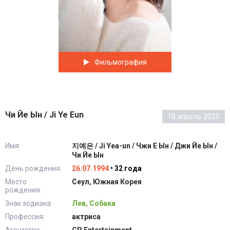
Фильмография
Чи Йе Ын / Ji Ye Eun
18 апрель 2025
Имя:
지예은 / Ji Yea-un / Чжи Е Ын / Джи Йе Ын /
Чи Йе Ын
День рождения:
26.07.1994
• 32 года
Место
Сеул, Южная Корея
рождения:
Знак зодиака:
Лев, Собака
Профессия:
актриса