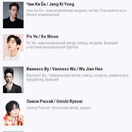
Чан Ки Ён / Jang Ki Yong
Чан Ки Ён - южнокорейский модель, актер. Становится все
более знаменитым
Ро Ун / Ro Woon
Ро Ун - южнокорейский актер, певец, модель. Бывший
участник музыкальной группы
Ваннесс Ву / Vanness Wu / Wu Jian Hao
Ваннесс Ву - тайваньский актер, певец, модель, режиссер и
продюсер, бывший
Ониси Рюсэй / Onishi Ryusei
Ониси Рюсэй - японский актер, айдол.