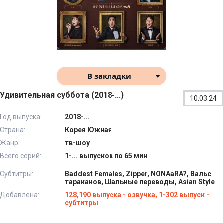
В закладки
Удивительная суббота (2018-...)
10.03.24
Год выпуска:
2018-...
Страна:
Корея Южная
Жанр:
тв-шоу
Всего серий:
1-... выпусков по 65 мин
Субтитры:
Baddest Females, Zipper, NONAaRA?, Вальс
тараканов, Шальные переводы, Asian Style
Добавлена:
128,190 выпуска - озвучка, 1-302 выпуск -
субтитры