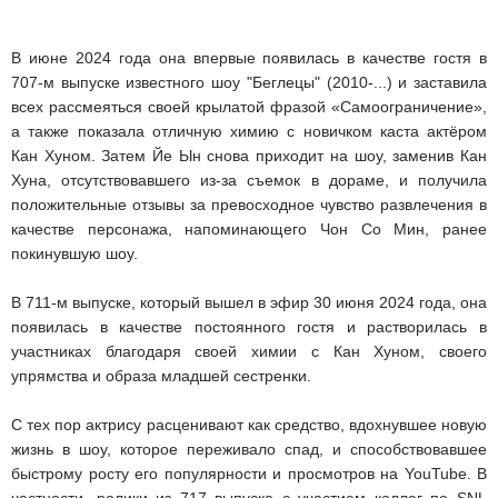
В июне 2024 года она впервые появилась в качестве гостя в
707-м выпуске известного шоу "Беглецы" (2010-...) и заставила
всех рассмеяться своей крылатой фразой «Самоограничение»,
а также показала отличную химию с новичком каста актёром
Кан Хуном. Затем Йе Ын снова приходит на шоу, заменив Кан
Хуна, отсутствовавшего из-за съемок в дораме, и получила
положительные отзывы за превосходное чувство развлечения в
качестве персонажа, напоминающего Чон Со Мин, ранее
покинувшую шоу.
В 711-м выпуске, который вышел в эфир 30 июня 2024 года, она
появилась в качестве постоянного гостя и растворилась в
участниках благодаря своей химии с Кан Хуном, своего
упрямства и образа младшей сестренки.
С тех пор актрису расценивают как средство, вдохнувшее новую
жизнь в шоу, которое переживало спад, и способствовавшее
быстрому росту его популярности и просмотров на YouTube. В