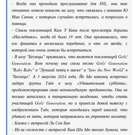
- Когда она проходила прослушивание для SNL, она так
отчаянно хотела попасть на шоу, что связалась с комиком Ю
Мин Саном, с которым случайно встретилась, и попросила о
помощи.
- Стала поклонницей Ким У Бина после просмотра дорамы
«Наследники», когда ей было 19 лет. Она признавалась, что
его фанатка в нескольких передачах, и что он звезда, с
которой она очень хотела бы встретиться.
- В шоу "Беглецы" призналась, что является поклонницей Girls'
Generation. Вот почему она спела песню Girls' Generation
"Baby Baby" в "Лучший певец в маске" и "Into the New World" в
"Беглецы". А 3 августа 2024 года, Йе Ын наконец встретил
лидера группы Тэён в шоу «Удивительная суббота»,
продемонстрировав свою непоколебимую преданность. Она не
только записалась в танцевальную академию, чтобы стать
участницей Girls' Generation, но и принесла домой вывеску с
изображением Тэён, которая находилась перед школой, что
удивило ее мать, которая направлялась на утреннюю молитву.
- Близка с актрисой Ли Сон Бин
- Из-за схожести с актрисой Ким Ши Ын многие думали, что