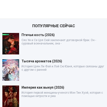
ПОПУЛЯРНЫЕ СЕЙЧАС
Птичья кость (2026)
Сяо Уи и Се Цзя Сюй заключают договорной брак. Он -
суровый военачальник, она -
Тысяча ароматов (2026)
История Цзян Ли Фэй и Лэй Сю Юаня, которые связаны друг
с другом с ранней
Империя как выкуп (2026)
История первой женщины-ученого Мэн Тин Хуэй, которая с
помощью хитрости и ума