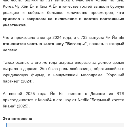
частности, ролики из 717 выпуска с участием коллег по SNL
Korea Чу Хён Ён и Ким А Ён в качестве гостей вызвали бурную
реакцию и собрали большое количество просмотров,
что
привело к запросам на включение в состав постоянных
участников.
Что и произошло в конце 2024 года, и с 733 выпуска Чи Йе Ын
становится частью каста шоу "Беглецы"
, попасть в который
нелегко.
Также осенью этого же года актриса впервые за долгое время
сыграла в дораме. Это была роль любовницы, обратившейся в
юридическую фирму, в нашумевшей мелодраме "Хороший
партнер" (2024).
А весной 2025 года Йе Ын вместе с Джином из BTS
присоединяется к Киан84 в его шоу от Netflix "Безумный хостел
Киана" (2025).
Это интересно