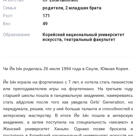
Агентство:
CP Entertainment
Семья:
родители, 2 младших брата
Рост:
171
Вес:
49
Образование:
Корейский национальный университет
искусств, театральный факультет
Чи Йе Ын родилась 26 июля 1994 года в Сеуле, Южная Корея.
Йе Ын играла на фортепиано с 7 лет, и хотела стать пианистом
или преподавателем игры на фортепиано. На третьем году
старшей школы пошла в танцевальную академию, намереваясь
стать айдолом после того как увидела Girls' Generation, но
передумала, решив, что у неё больше таланта и способностей к
актерскому мастерству. В итоге Йе Ын пошла в актерскую
академию, а затем поступила на специальность «мюзикл» в
Женский университет Ханьян. Однако позже бросила и
поступила в Корейский национальный университет искусств на