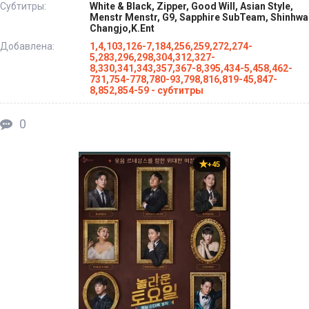
Субтитры:
White & Black, Zipper, Good Will, Asian Style,
Menstr Menstr, G9, Sapphire SubTeam, Shinhwa
Changjo,K.Ent
Добавлена:
1,4,103,126-7,184,256,259,272,274-
5,283,296,298,304,312,327-
8,330,341,343,357,367-8,395,434-5,458,462-
731,754-778,780-93,798,816,819-45,847-
8,852,854-59 - субтитры
0
+45