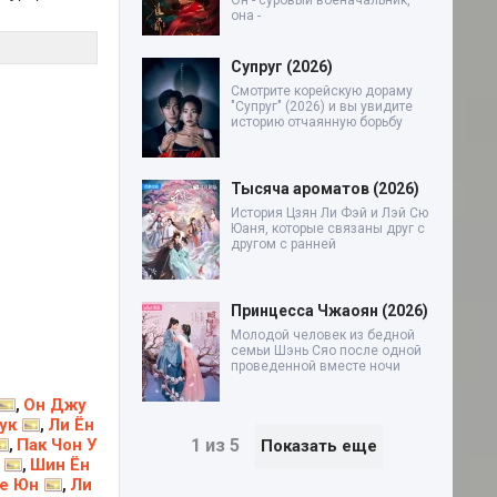
Он - суровый военачальник,
она -
Супруг (2026)
Смотрите корейскую дораму
"Супруг" (2026) и вы увидите
историю отчаянную борьбу
Тысяча ароматов (2026)
История Цзян Ли Фэй и Лэй Сю
Юаня, которые связаны друг с
другом с ранней
Принцесса Чжаоян (2026)
Молодой человек из бедной
семьи Шэнь Сяо после одной
проведенной вместе ночи
Он Джу
,
ук
Ли Ён
,
Пак Чон У
1 из 5
,
Показать еще
Шин Ён
,
е Юн
Ли
,