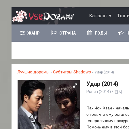
Каталог ▾
Топ ▾
ЖАНР
СТРАНА
ГОДЫ
Лучшие дорамы
Субтитры Shadows
»
» Удар (2014)
Удар (2014)
Punch (2014) / 펀치
Пак Чон Хван - начал
о том, что ему остало
генеральному прокуро
Помочь ему в этой бо