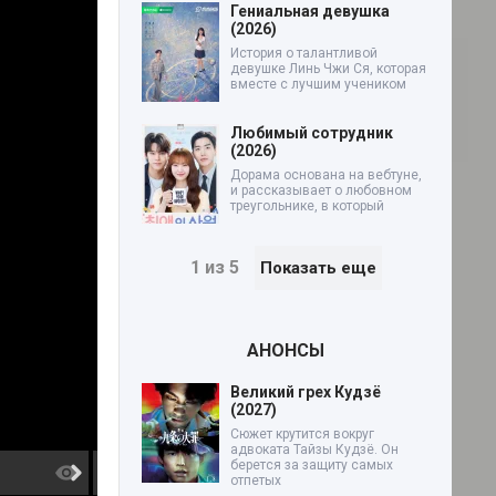
Гениальная девушка
(2026)
История о талантливой
девушке Линь Чжи Ся, которая
вместе с лучшим учеником
Любимый сотрудник
(2026)
Дорама основана на вебтуне,
и рассказывает о любовном
треугольнике, в который
1 из 5
Показать еще
АНОНСЫ
Великий грех Кудзё
(2027)
Сюжет крутится вокруг
адвоката Тайзы Кудзё. Он
берется за защиту самых
6 серия
7 серия
отпетых