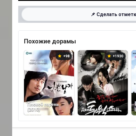
📌 Сделать отметк
Похожие дорамы
+98
+1930
Плохой парень
(2010)
Две недели (2013)