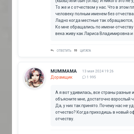
(кызы) или сын (оглы). И никого это не у
То же и с отчеством у нас. Что в это
человеку полным именем без отчества.
Ладно когда местные так обращаются, н
Ко мне обращались по имени-отчеству с
века живу как Лариса Владимировна и 
ОТВЕТИТЬ
ЦИТАТА
MUMIMAMA
13 мая 2024 19:26
Дорамщик
1 995
А я вот удивилась, все страны разные 
объясните мне, достаточно взрослый ч
Да, у них так принято. Почему нас не 
отчество? Когда приходишь в новый оф
отчеству.