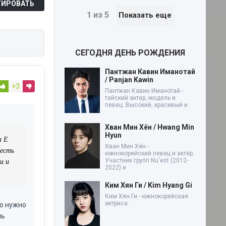
ИРОВАТЬ
1 из 5
Показать еще
СЕГОДНЯ ДЕНЬ РОЖДЕНИЯ
Пантжан Кавин Иманотай
/ Panjan Kawin
+3
Пантжан Кавин Иманотай -
тайский актер, модель и
певец. Высокий, красивый и
Хван Мин Хён / Hwang Min
Hyun
а Е
Хван Мин Хён -
 есть
южнокорейский певец и актёр.
и и
Участник групп Nu'est (2012-
2022) и
Ким Хян Ги / Kim Hyang Gi
Ким Хян Ги - южнокорейская
актриса.
то нужно
чь