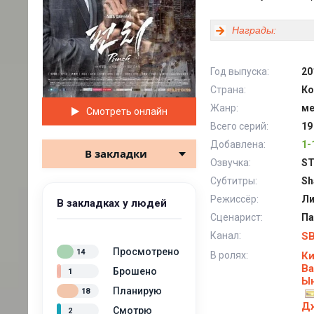
Награды:
Год выпуска:
20
Страна:
Ко
Жанр:
ме
Смотреть онлайн
Всего серий:
19
Добавлена:
1-
В закладки
Озвучка:
ST
Субтитры:
Sh
Режиссёр:
Ли
В закладках у людей
Сценарист:
Па
Канал:
S
Просмотрено
14
В ролях:
Ки
Ва
Брошено
1
Ы
Планирую
18
Д
Смотрю
2