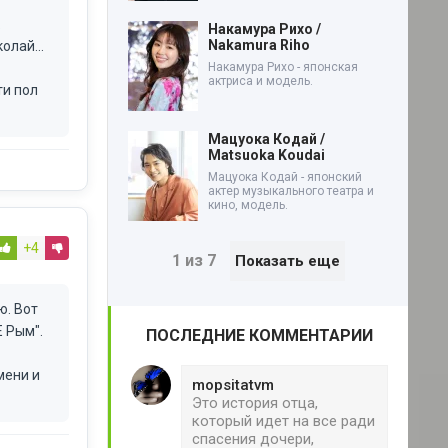
Накамура Рихо /
Nakamura Riho
олай...
Накамура Рихо - японская
актриса и модель.
ти пол
Мацуока Кодай /
Matsuoka Koudai
Мацуока Кодай - японский
актер музыкального театра и
кино, модель.
+4
1 из 7
Показать еще
ю. Вот
Е Рым".
ПОСЛЕДНИЕ КОММЕНТАРИИ
мени и
mopsitatvm
Это история отца,
который идет на все ради
спасения дочери,