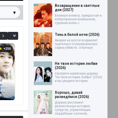
Возвращение в светлые
дни (2027)
▾
Великая княжна, прекрасная и
избалованная вниманием,
суровый князь с
0%
Тень в белой ночи (2026)
Авария на шоссе вскрывает
тщательно спланированную
серию убийств. Опытные
+250
+1684
+56
Не твоя история любви
(2026)
Смотрите корейскую дораму
"Не твоя история любви" (2026)
и вы увидите истории
и в
Последняя миссия
Моя любовь
В
Хорошо, давай
4)
ангела: Любовь
Патчжви (2002)
(2
разведёмся (2026)
(2019)
Дорама расскажет
реалистичную историю
супругов, управляющих
свадебным салоном,