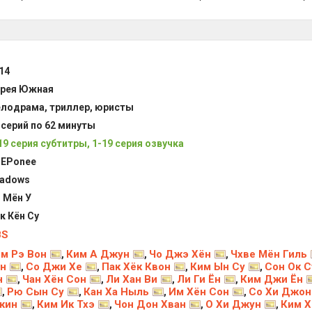
14
рея Южная
лодрама, триллер, юристы
 серий по 62 минуты
19 серия субтитры, 1-19 серия озвучка
EPonee
adows
 Мён У
к Кён Су
BS
м Рэ Вон
Ким А Джун
Чо Джэ Хён
Чхве Мён Гиль
,
,
,
н
Со Джи Хе
Пак Хёк Квон
Ким Ын Су
Сон Ок С
,
,
,
,
н
Чан Хён Сон
Ли Хан Ви
Ли Ги Ён
Ким Джи Ён
,
,
,
,
Рю Сын Су
Кан Ха Ныль
Им Хён Сон
Со Хи Джон
,
,
,
,
жин
Ким Ик Тхэ
Чон Дон Хван
О Хи Джун
Ким Х
,
,
,
,