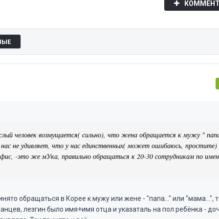
КОММЕНТ
НЫЕ
слый человек возмущается( сильно), что жена обращается к мужу " пап
 нас не удивляет, что у нас единственных( может ошибаюсь, простите)
фис, -это же мУка, правильно обращаться к 20-30 сотрудникам по имен
ято обращаться в Корее к мужу или жене - "папа..." или "мама...", 
жанцев, лезгин было имя+имя отца и указаталь на пол ребёнка - до