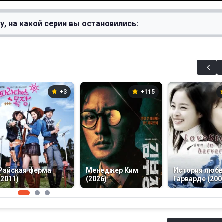
у, на какой серии вы остановились:
+3
+115
Райская ферма
Менеджер Ким
История любв
(2011)
(2026)
Гарварде (200