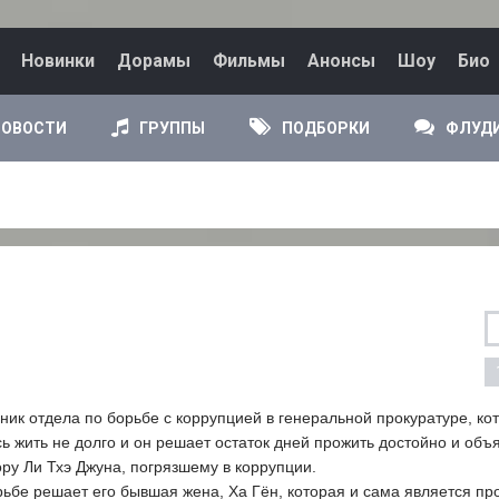
Новинки
Дорамы
Фильмы
Анонсы
Шоу
Био
НОВОСТИ
ГРУППЫ
ПОДБОРКИ
ФЛУД
ьник отдела по борьбе с коррупцией в генеральной прокуратуре, ко
сь жить не долго и он решает остаток дней прожить достойно и объ
ру Ли Тхэ Джуна, погрязшему в коррупции.
рьбе решает его бывшая жена, Ха Гён, которая и сама является пр