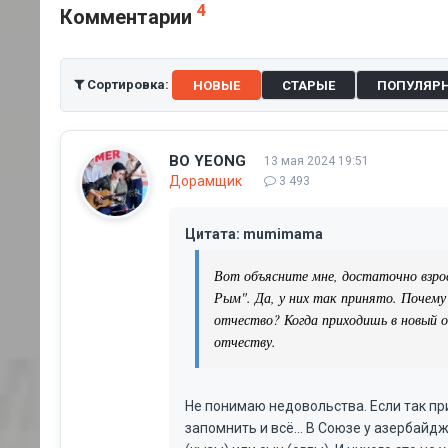
4
Комментарии
Сортировка:
НОВЫЕ
СТАРЫЕ
ПОПУЛЯР
BO YEONG
13 мая 2024 19:51
Дорамщик
3 493
Цитата: mumimama
Вот объясните мне, достаточно взро
Рым". Да, у них так принято. Почему
отчество? Когда приходишь в новый о
отчеству.
Не понимаю недовольства. Если так прин
запомнить и всё... В Союзе у азербайд