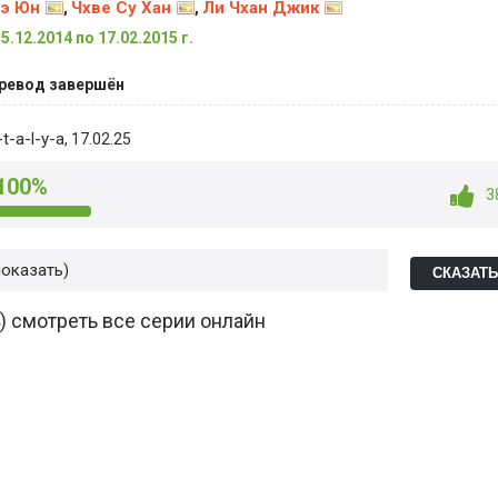
э Юн
Чхве Су Хан
Ли Чхан Джик
,
,
15.12.2014 по 17.02.2015 г.
ревод завершён
t-a-l-y-a
, 17.02.25
100%
3
показать
СКАЗАТ
) смотреть все серии онлайн