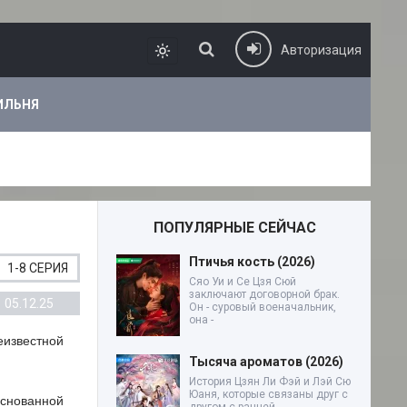
Авторизация
ИЛЬНЯ
ПОПУЛЯРНЫЕ СЕЙЧАС
Птичья кость (2026)
1-8 СЕРИЯ
Сяо Уи и Се Цзя Сюй
заключают договорной брак.
05.12.25
Он - суровый военачальник,
она -
еизвестной
Тысяча ароматов (2026)
История Цзян Ли Фэй и Лэй Сю
Юаня, которые связаны друг с
основанной