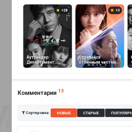
+28
+3
Аутсайдер:
Оставайся
Департамент
отличным частным
столичной полиции
детективом (2026)
(2023)
13
Комментарии
Сортировка:
НОВЫЕ
СТАРЫЕ
ПОПУЛЯР