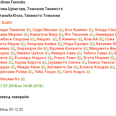
rdman Fansubs
ака Цунагори, Томоюки Такимото
танабэ Юскэ, Такимото Томоюки
 Asahi
ада Такаюки
Суда Масаки
Асо Кумико
Хонда Сёи
,
,
,
ама Марико
Кавагучи Ваку
Юэ Такэюки
Накамура 
,
,
,
ибаси Сидзука
Нацуко
Ё Кимико
Ком Ай
Сува 
,
,
,
,
ота Эйдзи
Онодэра Акира
Нода Ёдзиро
Катаяма 
,
,
,
акико
Эндзёдзи Ая
Ядзима Кэнъити
Мацумото Ва
,
,
,
цуко
Накано Цуёси
Нимура Сава
Табата Сима
,
,
,
,
аити
Ёсихиро Нодзоэ
Утино Томо
Эгути Норико
,
,
,
эйна
Оцука Хирота
Цукамото Синъя
Ониси Такэси
,
,
,
кадзи
Ямада Айна
Хасимото Аи
Кохаси Кэндзи
,
,
,
,
рисима Рэйка
Тиба Тэцуя
Сато Кодзо
,
,
басаки Ко
27.07.2018 по 14.09.2018 г.
ревод завершён
trina
, 05.12.25