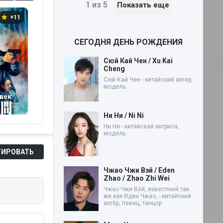
1 из 5
Показать еще
+11
+30
+9
СЕГОДНЯ ДЕНЬ РОЖДЕНИЯ
Сюй Кай Чен / Xu Kai
Cheng
Сюй Кай Чен - китайский актер,
модель.
век
Консультант:
Лабиринт Гортензии
Т
Человек, пишущий о
и Минотавра (2026)
д
смерти (2026)
к
Ни Ни / Ni Ni
ф
Ни Ни - китайская актриса,
модель.
ИРОВАТЬ
Чжао Чжи Вэй / Eden
Zhao / Zhao Zhi Wei
Чжао Чжи Вэй, известный так
же как Иден Чжао, - китайский
актёр, певец, танцор