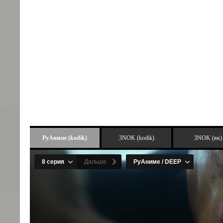
РуАниме (kodik)
3NOK (kodik)
3NOK (вк)