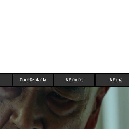
DoubleRec (kodik)
B.F. (kodik.)
B.F. (вк)