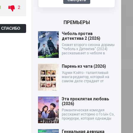
1
2
ПРЕМЬЕРЫ
Ь СПАСИБО
Чеболь против
детектива 2 (2026)
Сюжет второго сезона дорамы
"Чеболь x Детектив" (2024)
рассказывает о чеболе в
Парень из чата (2026)
Уцуми Кэйто - талантливый
манга-редактор, который на
самом деле страдает от
Эта проклятая любовь
(2026)
Романтическая комедия
расскажет историю о Го Ын Сэ,
прокуроре, которая однажды
Гениальная девушка