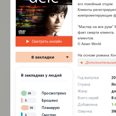
его покойным отцом.
Клиенты регистрируютс
компрометирующие фа
"Мастер на все руки"
факт смерти клиента.
клиентов.
Смотреть онлайн
© Asian World
На основе романа Хонд
В закладки
Дополнительная 
В закладках у людей
Год выпуска:
20
Страна:
Яп
Жанр:
де
Просмотрено
26
Всего серий:
8 
Брошено
5
Добавлена:
1-
Планирую
36
Озвучка:
3N
Смотрю
5