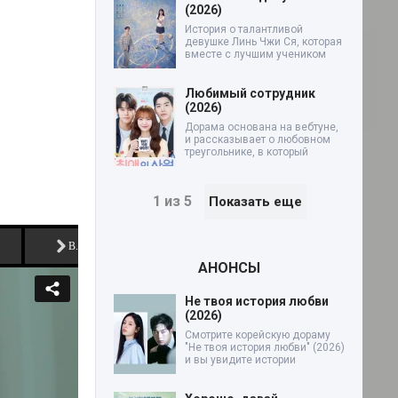
(2026)
История о талантливой
девушке Линь Чжи Ся, которая
вместе с лучшим учеником
Любимый сотрудник
(2026)
Дорама основана на вебтуне,
и рассказывает о любовном
треугольнике, в который
1 из 5
Показать еще
B.F. (ок)
АНОНСЫ
Не твоя история любви
(2026)
Смотрите корейскую дораму
"Не твоя история любви" (2026)
и вы увидите истории