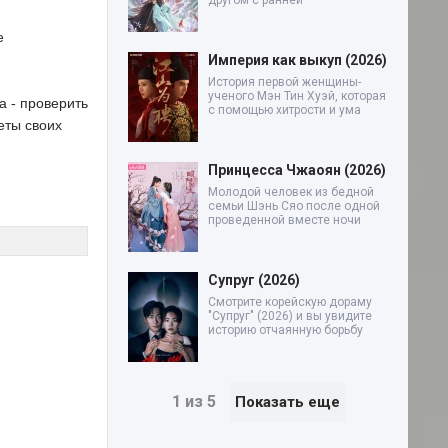
другом с ранней
е
Империя как выкуп (2026)
История первой женщины-
ученого Мэн Тин Хуэй, которая
а - проверить
с помощью хитрости и ума
еты своих
Принцесса Чжаоян (2026)
Молодой человек из бедной
семьи Шэнь Сяо после одной
проведенной вместе ночи
Супруг (2026)
Смотрите корейскую дораму
"Супруг" (2026) и вы увидите
историю отчаянную борьбу
1 из 5
Показать еще