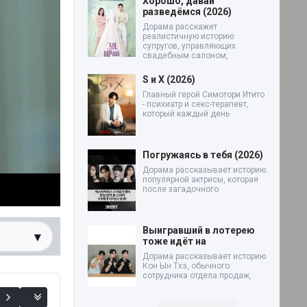
Хорошо, давай
разведёмся (2026)
Дорама расскажет
реалистичную историю
супругов, управляющих
свадебным салоном,
S и X (2026)
Главный герой Симотори Итито
- психиатр и секс-терапевт,
который каждый день
Погружаясь в тебя (2026)
Дорама рассказывает историю
популярной актрисы, которая
после загадочного
Выигравший в лотерею
▾
тоже идёт на
Дорама рассказывает историю
Кон Ын Тхэ, обычного
0%
сотрудника отдела продаж,