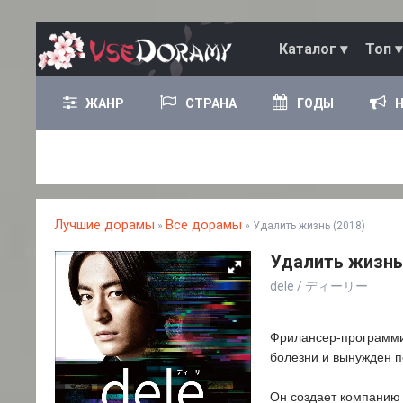
Каталог ▾
Топ ▾
ЖАНР
СТРАНА
ГОДЫ
Лучшие дорамы
Все дорамы
»
» Удалить жизнь (2018)
Удалить жизнь 
dele / ディーリー
Фрилансер-программис
болезни и вынужден п
Он создает компанию 