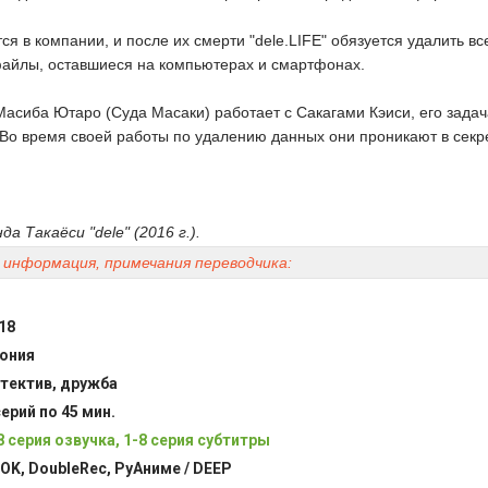
я в компании, и после их смерти "dele.LIFE" обязуется удалить вс
йлы, оставшиеся на компьютерах и смартфонах.
 Масиба Ютаро (Суда Масаки) работает с Сакагами Кэиси, его задач
 Во время своей работы по удалению данных они проникают в секр
а Такаёси "dele" (2016 г.).
информация, примечания переводчика:
18
ония
тектив, дружба
серий по 45 мин.
8 серия озвучка, 1-8 серия субтитры
OK, DoubleRec, РуАниме / DEEP