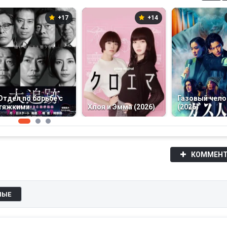
+17
+14
Отдел по борьбе с
Газовый чело
тяжкими
Хлоя и Эмма (2026)
(2026)
преступлениями
(2025)
КОММЕНТ
НЫЕ