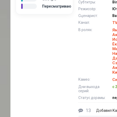
Субтитры:
Bi
Пересматриваю
Режиссёр:
Ют
Сценарист:
Ва
Канал:
TV
В ролях:
Ям
Ак
Ис
Ёк
М
На
Д
С
А
Ки
Камео:
Си
Дни выхода
с 
серий:
Статус дорамы:
пе
13
Ka
Добавил