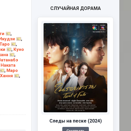
СЛУЧАЙНАЯ ДОРАМА
ти
,
Икудзи
,
Таро
,
Юки
Куно
,
кана
,
Ватанабэ
Наката
,
Маро
,
Хання
,
Следы на песке (2024)
Смотреть