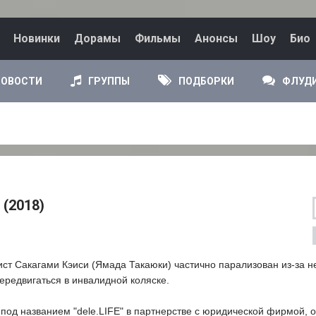
Новинки
Дорамы
Фильмы
Анонсы
Шоу
Био
НОВОСТИ
ГРУППЫ
ПОДБОРКИ
ФЛУД
(2018)
т Сакагами Кэиси (Ямада Такаюки) частично парализован из-за н
ередвигаться в инвалидной коляске.
под названием "dele.LIFE" в партнерстве с юридической фирмой, 