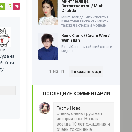
Минт Чалида
Витчитвонтон / Mint
+7
Chalida
Минт Чалида Витчитвонтон,
известная также как Минт -
,
тайская актриса и модель.
Вэнь Юань / Cavan Wen /
Wen Yuan
Вэнь Юань - китайский актер и
мне
модель.
Суда на
й. Хотя
гу
1 из 11
Показать еще
ПОСЛЕДНИЕ КОММЕНТАРИИ
Гость Нева
Очень, очень грустная
история с хэ. Но как
всегда 10 лет ожидания и
очень токсичные