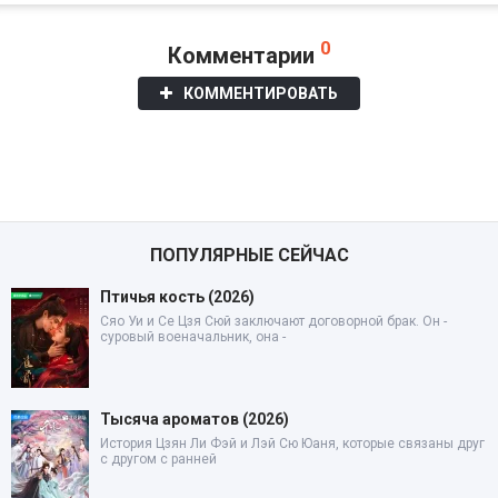
0
Комментарии
КОММЕНТИРОВАТЬ
ПОПУЛЯРНЫЕ СЕЙЧАС
Птичья кость (2026)
Сяо Уи и Се Цзя Сюй заключают договорной брак. Он -
суровый военачальник, она -
Тысяча ароматов (2026)
История Цзян Ли Фэй и Лэй Сю Юаня, которые связаны друг
с другом с ранней