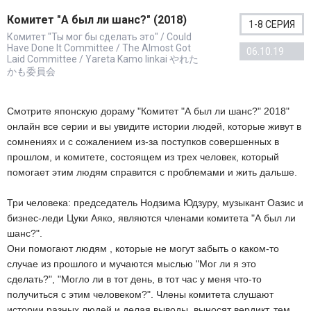
Комитет "А был ли шанс?" (2018)
1-8 СЕРИЯ
Комитет "Ты мог бы сделать это" / Could
Have Done It Committee / The Almost Got
06.10.19
Laid Committee / Yareta Kamo Iinkai やれた
かも委員会
Смотрите японскую дораму "Комитет "А был ли шанс?" 2018"
онлайн все серии и вы увидите истории людей, которые живут в
сомнениях и с сожалением из-за поступков совершенных в
прошлом, и комитете, состоящем из трех человек, который
помогает этим людям справится с проблемами и жить дальше.
Три человека: председатель Нодзима Юдзуру, музыкант Оазис и
бизнес-леди Цуки Аяко, являются членами комитета "А был ли
шанс?".
Они помогают людям , которые не могут забыть о каком-то
случае из прошлого и мучаются мыслью "Мог ли я это
сделать?", "Могло ли в тот день, в тот час у меня что-то
получиться с этим человеком?". Члены комитета слушают
истории разных людей и делая выводы, выносят вердикт, тем