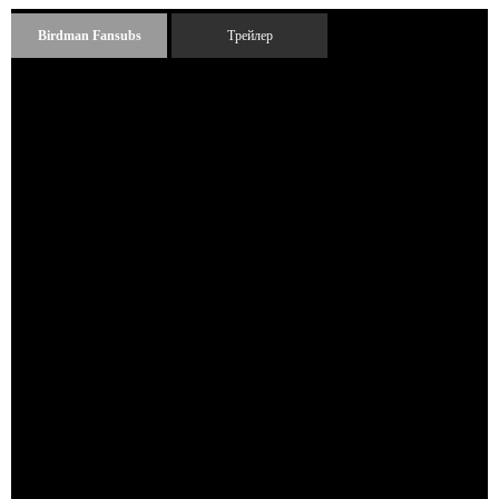
Birdman Fansubs
Трейлер