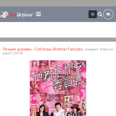
Лучшие дорамы
Субтитры Birdman Fansubs
»
» Комитет "А был ли
шанс?" (2018)