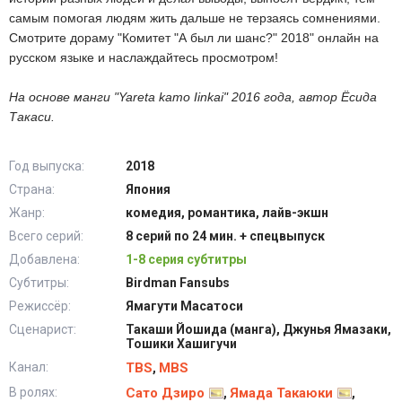
самым помогая людям жить дальше не терзаясь сомнениями.
Смотрите дораму "Комитет "А был ли шанс?" 2018" онлайн на
русском языке и наслаждайтесь просмотром!
На основе манги "Yareta kamo Iinkai" 2016 года, автор Ёсида
Такаси.
Год выпуска:
2018
Страна:
Япония
Жанр:
комедия, романтика, лайв-экшн
Всего серий:
8 серий по 24 мин. + спецвыпуск
Добавлена:
1-8 серия субтитры
Субтитры:
Birdman Fansubs
Режиссёр:
Ямагути Масатоси
Сценарист:
Такаши Йошида (манга), Джунья Ямазаки,
Тошики Хашигучи
Канал:
TBS
MBS
,
В ролях:
Сато Дзиро
Ямада Такаюки
,
,