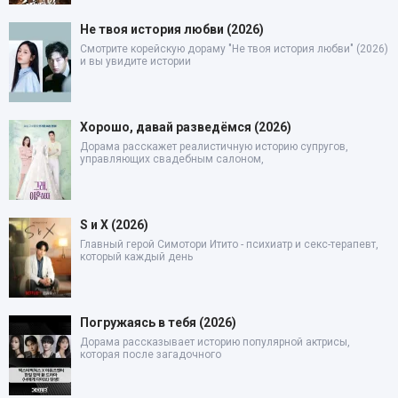
Не твоя история любви (2026)
Смотрите корейскую дораму "Не твоя история любви" (2026)
и вы увидите истории
Хорошо, давай разведёмся (2026)
Дорама расскажет реалистичную историю супругов,
управляющих свадебным салоном,
S и X (2026)
Главный герой Симотори Итито - психиатр и секс-терапевт,
который каждый день
Погружаясь в тебя (2026)
Дорама рассказывает историю популярной актрисы,
которая после загадочного