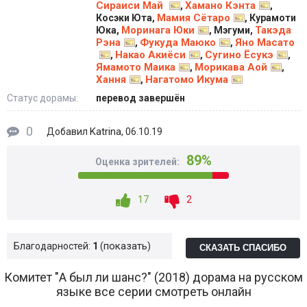
Сираиси Май
Хамано Кэнта
,
,
Мамия Сётаро
Косэки Юта,
, Курамоти
Моринага Юки
Такэда
Юка,
, Мэгуми,
Рэна
Фукуда Маюко
Яно Масато
,
,
Накао Акиёси
Сугино Ёсукэ
,
,
,
Ямамото Маика
Морикава Аой
,
,
Хання
Нагатомо Икума
,
Статус дорамы:
перевод завершён
0
Katrina
Добавил
, 06.10.19
89%
Оценка зрителей:
17
2
показать
Благодарностей:
1
СКАЗАТЬ СПАСИБО
Комитет "А был ли шанс?" (2018) дорама на русском
языке все серии смотреть онлайн