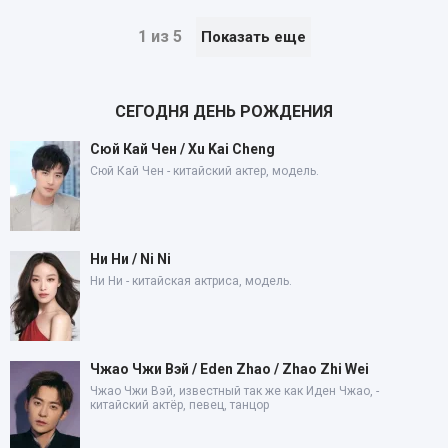
1 из 5
Показать еще
СЕГОДНЯ ДЕНЬ РОЖДЕНИЯ
Сюй Кай Чен / Xu Kai Cheng
Сюй Кай Чен - китайский актер, модель.
Ни Ни / Ni Ni
Ни Ни - китайская актриса, модель.
Чжао Чжи Вэй / Eden Zhao / Zhao Zhi Wei
Чжао Чжи Вэй, известный так же как Иден Чжао, -
китайский актёр, певец, танцор