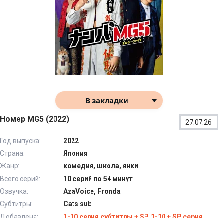
В закладки
Номер MG5 (2022)
27.07.26
Год выпуска:
2022
Страна:
Япония
Жанр:
комедия, школа, янки
Всего серий:
10 серий по 54 минут
Озвучка:
AzaVoice, Fronda
Субтитры:
Cats sub
Добавлена:
1-10 серия субтитры + SP, 1-10 + SP серия