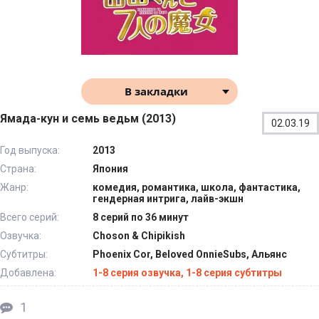
В закладки
Ямада-кун и семь ведьм (2013)
02.03.19
Год выпуска:
2013
Страна:
Япония
Жанр:
комедия, романтика, школа, фантастика,
гендерная интрига, лайв-экшн
Всего серий:
8 серий по 36 минут
Озвучка:
Choson & Chipikish
Субтитры:
Phoenix Cor, Beloved OnnieSubs, Альянс
Добавлена:
1-8 серия озвучка, 1-8 серия субтитры
1