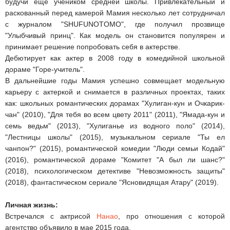
будучи еще учеником средней школы. Привлекательный и
раскованный перед камерой Мамия несколько лет сотрудничал
с журналом "SHUFUNOTOMO", где получил прозвище
"Улыбчивый принц". Как модель он становится популярен и
принимает решение попробовать себя в актерстве.
Дебютирует как актер в 2008 году в комедийной школьной
дораме "Горе-учитель".
В дальнейшие годы Мамия успешно совмещает модельную
карьеру с актеркой и снимается в различных проектах, таких
как: школьных романтических дорамах "Хулиган-кун и Очкарик-
чан" (2010), "Для тебя во всем цвету 2011" (2011), "Ямада-кун и
семь ведьм" (2013), "Хулиганье из водного поло" (2014),
"Лестницы школы" (2015), музыкальном сериале "Ты ел
чанпон?" (2015), романтической комедии "Люди семьи Кодай"
(2016), романтической дораме "Комитет "А был ли шанс?"
(2018), психологическом детективе "Невозможность защиты"
(2018), фантастическом сериале "Ясновидящая Атару" (2019).
Личная жизнь:
Встречался с актрисой
Нанао
, про отношения с которой
агентство объявило в мае 2015 года.