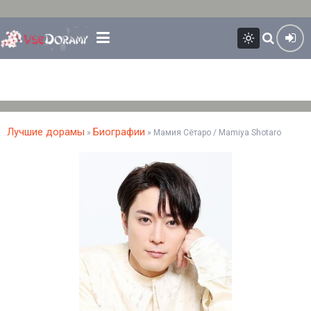
Лучшие дорамы
Биографии
»
» Мамия Сётаро / Mamiya Shotaro