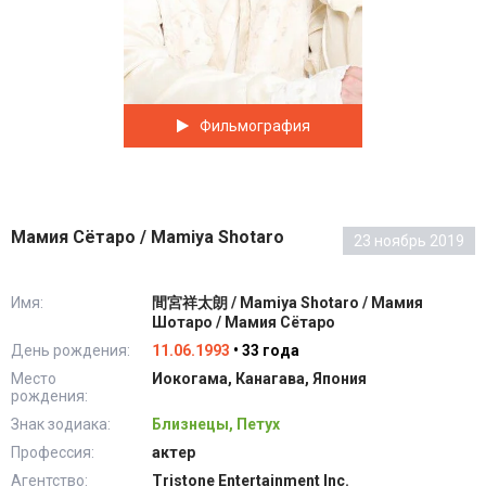
Фильмография
Мамия Сётаро / Mamiya Shotaro
23 ноябрь 2019
Имя:
間宮祥太朗 / Mamiya Shotaro / Мамия
Шотаро / Мамия Сётаро
День рождения:
11.06.1993
• 33 года
Место
Иокогама, Канагава, Япония
рождения:
Знак зодиака:
Близнецы, Петух
Профессия:
актер
Агентство:
Tristone Entertainment Inc.