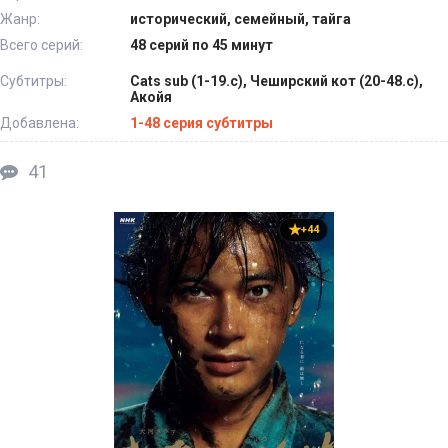
Жанр:
исторический, семейный, тайга
Всего серий:
48 серий по 45 минут
Субтитры:
Cats sub (1-19.с), Чеширский кот (20-48.с),
Акойя
Добавлена:
1-48 серия субтитры
41
+44