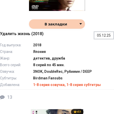
В закладки
Удалить жизнь (2018)
05.12.25
Год выпуска:
2018
Страна:
Япония
Жанр:
детектив, дружба
Всего серий:
8 серий по 45 мин.
Озвучка:
3NOK, DoubleRec, РуАниме / DEEP
Субтитры:
Birdman Fansubs
Добавлена:
1-8 серия озвучка, 1-8 серия субтитры
13
+51