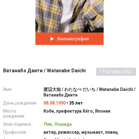
Фильмография
Ватанабэ Даити / Watanabe Daichi
17 октябрь 2021
Имя:
渡辺大知 / わたなべ だいち / Watanabe Daichi /
Ватанабэ Даити
День рождения:
08.08.1990
• 35 лет
Место
Кобе, префектура Хёго, Япония
рождения:
Знак зодиака:
Лев, Лошадь
Профессия:
актер, режиссер, музыкант, певец