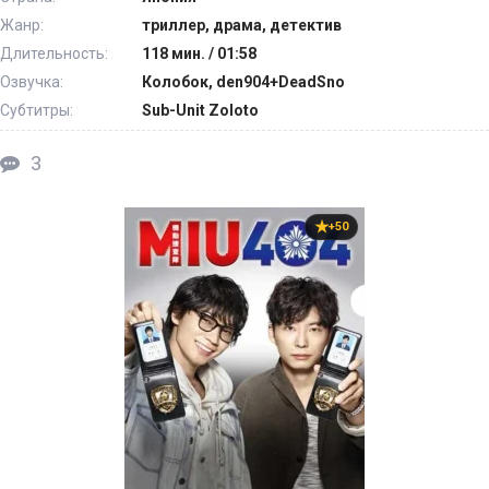
Жанр:
триллер, драма, детектив
Длительность:
118 мин. / 01:58
Озвучка:
Колобок, den904+DeadSno
Субтитры:
Sub-Unit Zoloto
3
+50