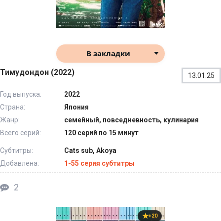
В закладки
Тимудондон (2022)
13.01.25
Год выпуска:
2022
Страна:
Япония
Жанр:
семейный, повседневность, кулинария
Всего серий:
120 серий по 15 минут
Субтитры:
Cats sub, Akoya
Добавлена:
1-55 серия субтитры
2
+20