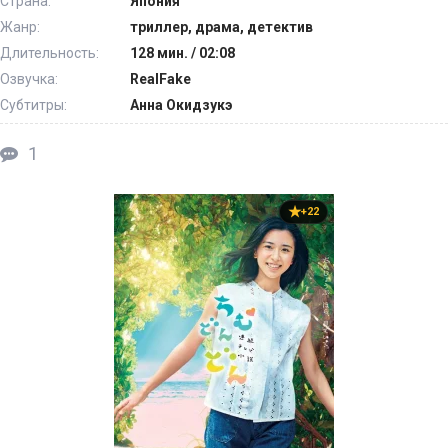
Страна:
Япония
Жанр:
триллер, драма, детектив
Длительность:
128 мин. / 02:08
Озвучка:
RealFake
Субтитры:
Анна Окидзукэ
1
+22