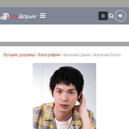
Лучшие дорамы
Биографии
»
» Ватанабэ Даити / Watanabe Daichi