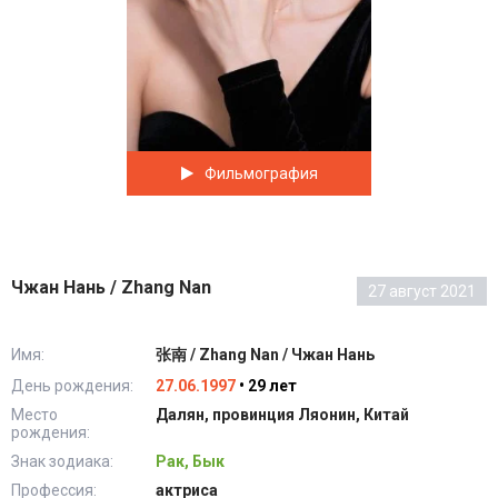
Фильмография
Чжан Нань / Zhang Nan
27 август 2021
Имя:
张南 / Zhang Nan / Чжан Нань
День рождения:
27.06.1997
• 29 лет
Место
Далян, провинция Ляонин, Китай
рождения:
Знак зодиака:
Рак, Бык
Профессия:
актриса