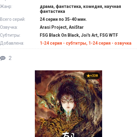
Жанр:
драма, фантастика, комедия, научная
фантастика
Всего серий:
24 серии по 35-40 мин.
Озвучка:
Arasi Project, AniStar
Субтитры:
FSG Black On Black, Joi's Art, FSG WTF
Добавлена:
1-24 серия - субтитры, 1-24 серия - озвучка
2
+338