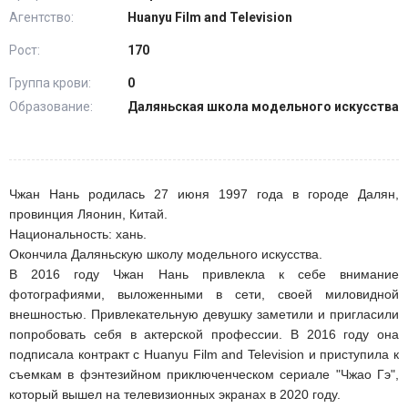
Агентство:
Huanyu Film and Television
Рост:
170
Группа крови:
0
Образование:
Даляньская школа модельного искусства
Чжан Нань родилась 27 июня 1997 года в городе Далян,
провинция Ляонин, Китай.
Национальность: хань.
Окончила Даляньскую школу модельного искусства.
В 2016 году Чжан Нань привлекла к себе внимание
фотографиями, выложенными в сети, своей миловидной
внешностью. Привлекательную девушку заметили и пригласили
попробовать себя в актерской профессии. В 2016 году она
подписала контракт с Huanyu Film and Television и приступила к
съемкам в фэнтезийном приключенческом сериале "Чжао Гэ",
который вышел на телевизионных экранах в 2020 году.