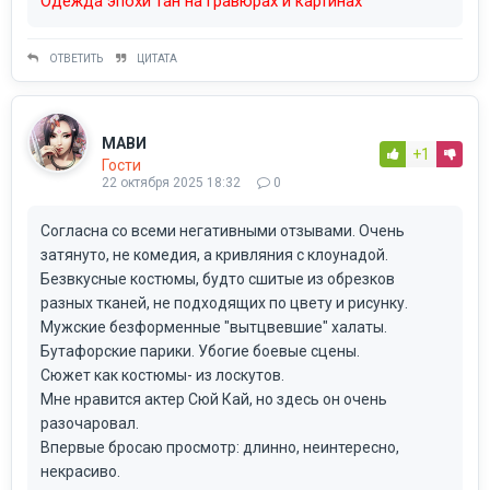
Одежда эпохи тан на гравюрах и картинах
ОТВЕТИТЬ
ЦИТАТА
МАВИ
+1
Гости
22 октября 2025 18:32
0
Согласна со всеми негативными отзывами. Очень
затянуто, не комедия, а кривляния с клоунадой.
Безвкусные костюмы, будто сшитые из обрезков
разных тканей, не подходящих по цвету и рисунку.
Мужские безформенные "вытцвевшие" халаты.
Бутафорские парики. Убогие боевые сцены.
Сюжет как костюмы- из лоскутов.
Мне нравится актер Сюй Кай, но здесь он очень
разочаровал.
Впервые бросаю просмотр: длинно, неинтересно,
некрасиво.