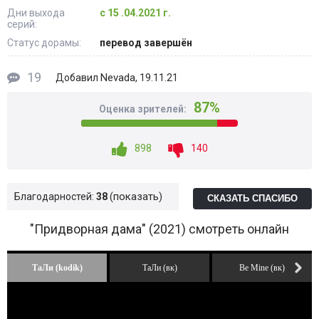
Дни выхода
с 15 .04.2021 г.
серий:
Статус дорамы:
перевод завершён
19
Nevada
Добавил
, 19.11.21
87%
Оценка зрителей:
898
140
показать
Благодарностей:
38
СКАЗАТЬ СПАСИБО
"Придворная дама" (2021) смотреть онлайн
ТаЛи (kodik)
ТаЛи (вк)
Be Mine (вк)