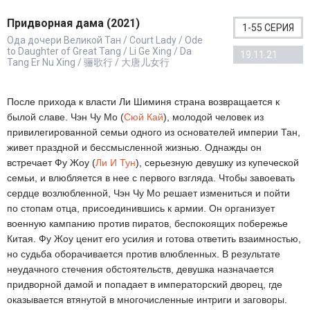
Придворная дама (2021)
1-55 СЕРИЯ
Ода дочери Великой Тан / Court Lady / Ode
to Daughter of Great Tang / Li Ge Xing / Da
19.11.21
Tang Er Nu Xing / 骊歌行 / 大唐儿女行
После прихода к власти Ли Шиминя страна возвращается к
былой славе. Чэн Чу Мо (
Сюй Кай
), молодой человек из
привилегированной семьи одного из основателей империи Тан,
живет праздной и бессмысленной жизнью. Однажды он
встречает Фу Жоу (
Ли И Тун
), серьезную девушку из купеческой
семьи, и влюбляется в нее с первого взгляда. Чтобы завоевать
сердце возлюбленной, Чэн Чу Мо решает измениться и пойти
по стопам отца, присоединившись к армии. Он организует
военную кампанию против пиратов, беспокоящих побережье
Китая. Фу Жоу ценит его усилия и готова ответить взаимностью,
но судьба оборачивается против влюбленных. В результате
неудачного стечения обстоятельств, девушка назначается
придворной дамой и попадает в императорский дворец, где
оказывается втянутой в многочисленные интриги и заговоры.