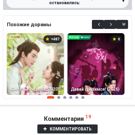
▾
остановились:
0%
Похожие дорамы
+487
0
Юность Чанъана (2020)
Давай сразимся! (2026)
М
19
Комментарии
КОММЕНТИРОВАТЬ