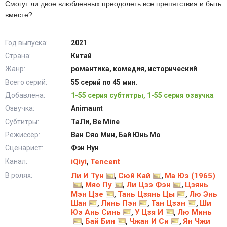
Смогут ли двое влюбленных преодолеть все препятствия и быть
вместе?
Год выпуска:
2021
Страна:
Китай
Жанр:
романтика, комедия, исторический
Всего серий:
55 серий по 45 мин.
Добавлена:
1-55 серия субтитры, 1-55 серия озвучка
Озвучка:
Animaunt
Субтитры:
ТаЛи, Be Mine
Режиссёр:
Ван Сяо Мин, Бай Юнь Мо
Сценарист:
Фэн Нун
Канал:
iQiyi
Tencent
,
В ролях:
Ли И Тун
Сюй Кай
Ма Юэ (1965)
,
,
Мяо Пу
Ли Цзэ Фэн
Цзянь
,
,
,
Мэн Цзе
Тань Цзянь Цы
Лю Энь
,
,
Шан
Линь Пэн
Тан Цзэн
Ши
,
,
,
Юэ Ань Синь
У Цзя И
Лю Минь
,
,
Бай Бин
Чжан И Си
Ян Чжи
,
,
,