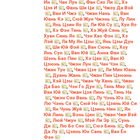
Ин
Чан Лун
Фан Сяо Ли
Хэ
,
,
,
Цзя И
Фань Ши Ци
Чжоу Да Вэй
,
,
Ван И Чжэ
Чжан Нань
Ван
,
,
,
Юань Кэ
Сюй Жун Чжэнь
Лу Лин
,
,
Янь Цзин Яо
Ли Юй Су
Хун Яо
,
,
,
Хэ Фэн Тянь
Хэ Жуй Сянь
,
,
,
Хуан Синь Яо
Чэн Хао Фэн
Хэ
,
,
Лэй
Ла Му Ян Цзы
Янь Цзы Дун
,
,
Ши Юй Фэй
Ван Сюнь
Хоу
,
,
,
Янь Сун
Ван Юй
Анна Фан
,
,
,
Шэнь Бао Пин
Хэ Цян
Ван Ю
,
,
Цзюнь
Чжэн Лун
Чан Чэн
,
,
,
Чжан Тун
Чжан Цзе
Ли Мин Юань
,
,
Дуань Жань
Чжан Пин Цзюань
,
,
Хэй Цзы
Чжан Чу Хань
Чжан
,
,
,
Да Бао
Чэн Го Дун
Тянь Мяо
,
,
,
Ван Юй
Чжан Цзя Линь
Тянь На
,
,
Чжэн Сяо Вань
Лу Чэнь Юэ
,
,
,
Лю Чэнь Ся
Сюй Но
Цзянь Юй Си
,
,
Ян Чунь Жуй
Цзинь Нин
Ян
,
,
,
Юй Лань
Вэнь Цин
Чжан Чжи Вэй
,
,
Люй Чжун
Мэй Ли Эр
Сунь
,
,
,
Ди
Лю Бо Сяо
Сюэ Бинь
Фэн
,
,
,
Да Лу
Цзинь Юн Сань
Ван Ён
,
,
Фэн