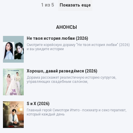
1 из 5
Показать еще
АНОНСЫ
Не твоя история любви (2026)
Смотрите корейскую дораму "Не твоя история любви" (2026)
и вы увидите истории
Хорошо, давай разведёмся (2026)
Дорама расскажет реалистичную историю супругов,
управляющих свадебным салоном,
S и X (2026)
Главный герой Симотори Итито - психиатр и секс-терапевт,
который каждый день