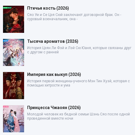
Птичья кость (2026)
Сяо Уи и Се Цзя Сюй заключают договорной брак. Он -
суровый военачальник, она -
Тысяча ароматов (2026)
История Цзян Ли Фэй и Лэй Сю Юаня, которые связаны друг
с другом с ранней
Империя как выкуп (2026)
История первой женщины-ученого Мэн Тин Хуэй, которая с
помощью хитрости и ума
Принцесса Чжаоян (2026)
Молодой человек из бедной семьи Шэнь Сяо после одной
проведенной вместе ночи