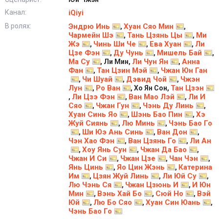
Канал:
iQiyi
В ролях:
Эндрю Инь
Хуан Сяо Мин
,
,
Чармейн Шэ
Тань Цзянь Цы
Ми
,
,
Жэ
Чинь Ши Че
Ева Хуан
Ли
,
,
,
Цзе Фэн
Ду Чунь
Мишель Бай
,
,
,
Ма Су
Ли Чун Ян
Анна
, Ли Мин,
,
Фан
Тан Цзин Мэй
Чжан Юн Ган
,
,
Чи Шуай
Дэвид Чой
Чжэн
,
,
,
Лун
Ро Ван
Тан Цзэн
,
, Хо Ян Сон,
Ли Цзэ Фэн
Ван Мао Лэй
Ли И
,
,
,
Сяо
Чжан Гун
Чэнь Ду Линь
,
,
,
Хуан Синь Яо
Шэнь Бао Пин
Хэ
,
,
Жуй Сиянь
Лю Минь
Чэнь Бао Го
,
,
Ши Юэ Ань Синь
Ван Дон
,
,
,
Чэн Хао Фэн
Ван Цзянь Го
Ли Ан
,
,
Хоу Янь Сун
Чжан Да Бао
,
,
,
Чжан И Си
Чжан Цзе
Чан Чэн
,
,
,
Янь Цинь
Яо Цин Жэнь
Катерина
,
,
Им
Цзян Жуй Линь
Ли Юй Су
,
,
,
Лю Чэнь Ся
Чжан Цзюнь И
И Юн
,
,
Мин
Вэнь Хай Бо
Сюй Но
Вэй
,
,
,
Юй
Лю Бо Сяо
Хуан Син Юань
,
,
,
Чэнь Бао Го