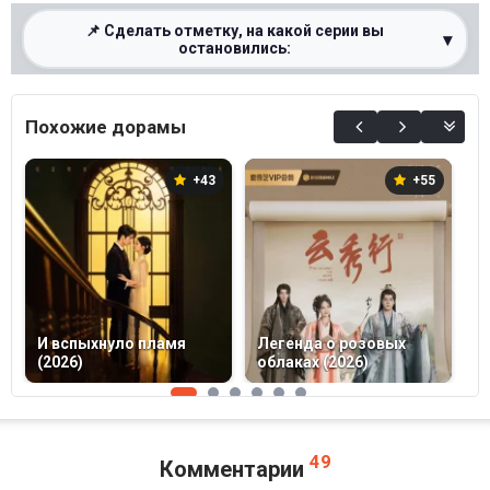
📌 Сделать отметку, на какой серии вы
▾
остановились:
0%
Похожие дорамы
+43
+55
И вспыхнуло пламя
Легенда о розовых
(2026)
облаках (2026)
К
49
Комментарии