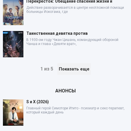
Перекресток: Обещание спасения жизни и
Действие разворачивается в центре неотложной помощи
больницы Иокогама, где
Таинственная девятка против
В 1930-ом году Чжан Цишань, командующий обороной
Чанша и глава «Девяти врат»,
1 из 5
Показать еще
АНОНСЫ
S и X (2026)
Главный герой Симотори Итито - психиатр и секс-терапевт,
который каждый день