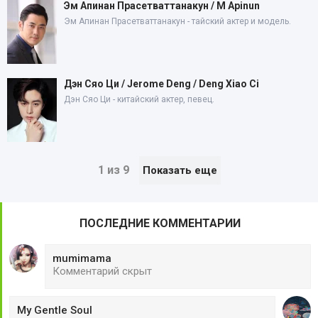
Эм Апинан Прасетваттанакун / M Apinun
Эм Апинан Прасетваттанакун - тайский актер и модель.
Дэн Сяо Ци / Jerome Deng / Deng Xiao Ci
Дэн Сяо Ци - китайский актер, певец.
1 из 9
Показать еще
ПОСЛЕДНИЕ КОММЕНТАРИИ
mumimama
Комментарий скрыт
My Gentle Soul