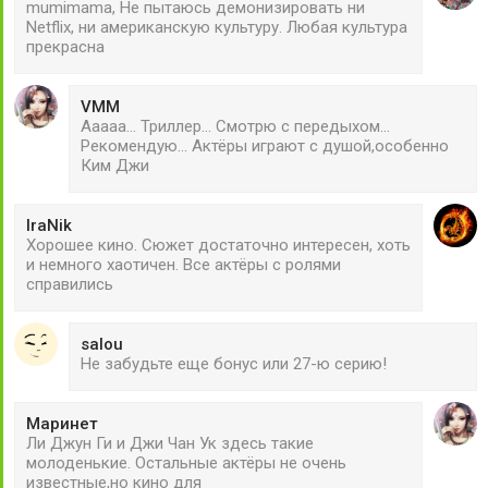
mumimama, Не пытаюсь демонизировать ни
Netflix, ни американскую культуру. Любая культура
прекрасна
VMM
Ааааа... Триллер... Смотрю с передыхом...
Рекомендую... Актёры играют с душой,особенно
Ким Джи
IraNik
Хорошее кино. Сюжет достаточно интересен, хоть
и немного хаотичен. Все актёры с ролями
справились
salou
Не забудьте еще бонус или 27-ю серию!
Маринет
Ли Джун Ги и Джи Чан Ук здесь такие
молоденькие. Остальные актёры не очень
известные,но кино для