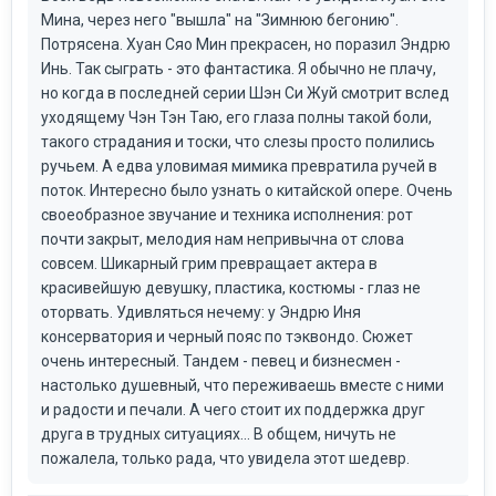
Мина, через него "вышла" на "Зимнюю бегонию".
Потрясена. Хуан Сяо Мин прекрасен, но поразил Эндрю
Инь. Так сыграть - это фантастика. Я обычно не плачу,
но когда в последней серии Шэн Си Жуй смотрит вслед
уходящему Чэн Тэн Таю, его глаза полны такой боли,
такого страдания и тоски, что слезы просто полились
ручьем. А едва уловимая мимика превратила ручей в
поток. Интересно было узнать о китайской опере. Очень
своеобразное звучание и техника исполнения: рот
почти закрыт, мелодия нам непривычна от слова
совсем. Шикарный грим превращает актера в
красивейшую девушку, пластика, костюмы - глаз не
оторвать. Удивляться нечему: у Эндрю Иня
консерватория и черный пояс по тэквондо. Сюжет
очень интересный. Тандем - певец и бизнесмен -
настолько душевный, что переживаешь вместе с ними
и радости и печали. А чего стоит их поддержка друг
друга в трудных ситуациях... В общем, ничуть не
пожалела, только рада, что увидела этот шедевр.