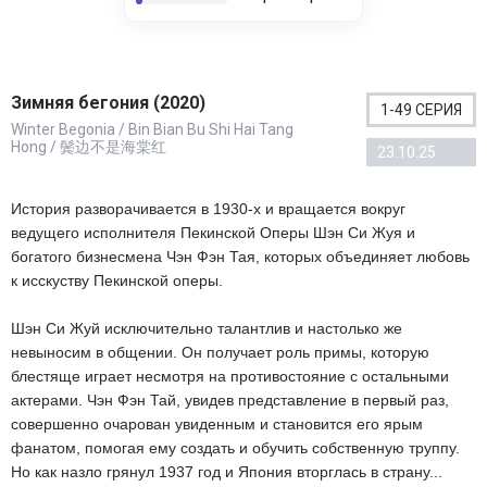
Зимняя бегония (2020)
1-49 СЕРИЯ
Winter Begonia / Bin Bian Bu Shi Hai Tang
Hong / 鬓边不是海棠红
23.10.25
История разворачивается в 1930-х и вращается вокруг
ведущего исполнителя Пекинской Оперы Шэн Си Жуя и
богатого бизнесмена Чэн Фэн Тая, которых объединяет любовь
к исскуству Пекинской оперы.
Шэн Си Жуй исключительно талантлив и настолько же
невыносим в общении. Он получает роль примы, которую
блестяще играет несмотря на противостояние с остальными
актерами. Чэн Фэн Тай, увидев представление в первый раз,
совершенно очарован увиденным и становится его ярым
фанатом, помогая ему создать и обучить собственную труппу.
Но как назло грянул 1937 год и Япония вторглась в страну...