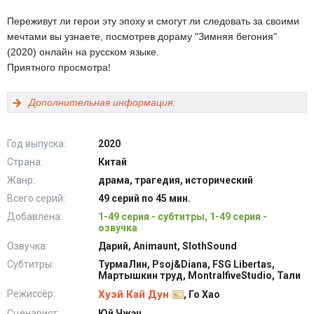
Переживут ли герои эту эпоху и смогут ли следовать за своими
мечтами вы узнаете, посмотрев дораму "Зимняя бегония"
(2020) онлайн на русском языке.
Приятного просмотра!
Дополнительная информация:
Год выпуска:
2020
Страна:
Китай
Жанр:
драма, трагедия, исторический
Всего серий:
49 серий по 45 мин.
Добавлена:
1-49 серия - субтитры, 1-49 серия -
озвучка
Озвучка:
Дарий, Animaunt, SlothSound
Субтитры:
ТурмаЛин, Psoj&Diana, FSG Libertas,
Мартышкин труд, MontralfiveStudio, Тали
Режиссёр:
Хуэй Кай Дун
, Го Хао
Сценарист:
Юй Чжэн