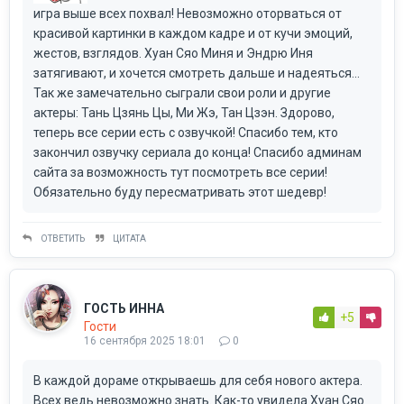
игра выше всех похвал! Невозможно оторваться от
красивой картинки в каждом кадре и от кучи эмоций,
жестов, взглядов. Хуан Сяо Миня и Эндрю Иня
затягивают, и хочется смотреть дальше и надеяться...
Так же замечательно сыграли свои роли и другие
актеры: Тань Цзянь Цы, Ми Жэ, Тан Цзэн. Здорово,
теперь все серии есть с озвучкой! Спасибо тем, кто
закончил озвучку сериала до конца! Спасибо админам
сайта за возможность тут посмотреть все серии!
Обязательно буду пересматривать этот шедевр!
ОТВЕТИТЬ
ЦИТАТА
ГОСТЬ ИННА
+5
Гости
16 сентября 2025 18:01
0
В каждой дораме открываешь для себя нового актера.
Всех ведь невозможно знать. Как-то увидела Хуан Сяо