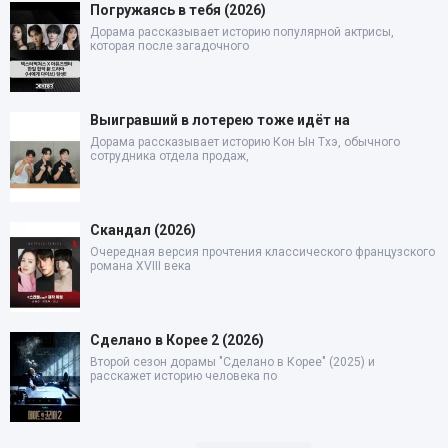
Погружаясь в тебя (2026)
Дорама рассказывает историю популярной актрисы,
которая после загадочного
Выигравший в лотерею тоже идёт на
Дорама рассказывает историю Кон Ын Тхэ, обычного
сотрудника отдела продаж,
Скандал (2026)
Очередная версия прочтения классического французского
романа XVIII века
Сделано в Корее 2 (2026)
Второй сезон дорамы "Сделано в Корее" (2025) и
расскажет историю человека по