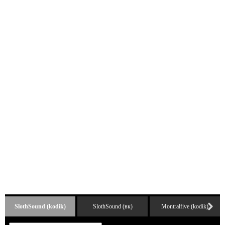
SlothSound (kodik)
SlothSound (вк)
Montralfive (kodik)