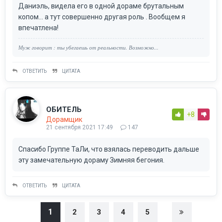
Даниэль, видела его в одной дораме брутальным
копом... а тут совершенно другая роль . Вообщем я
впечатлена!
Муж говорит : ты убегаешь от реальности. Возможно...
ОТВЕТИТЬ
ЦИТАТА
ОБИТЕЛЬ
+8
Дорамщик
21 сентября 2021 17:49
147
Спасибо Группе ТаЛи, что взялась переводить дальше
эту замечательную дораму Зимняя бегония.
ОТВЕТИТЬ
ЦИТАТА
1
2
3
4
5