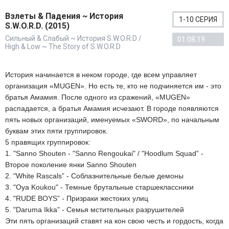
Взлеты & Падения ~ История
1-10 СЕРИЯ
S.W.O.R.D. (2015)
Сильный & Слабый ~ История S.W.O.R.D /
01.08.19
High & Low ~ The Story of S.W.O.R.D
История начинается в неком городе, где всем управляет
организация «MUGEN». Но есть те, кто не подчиняется им - это
братья Амамия. После одного из сражений, «MUGEN»
распадается, а братья Амамия исчезают. В городе появляются
пять новых организаций, именуемых «SWORD», по начальным
буквам этих пяти группировок.
5 правящих группировок:
1. "Sanno Shouten - "Sanno Rengoukai" / "Hoodlum Squad” -
Второе поколение янки Sanno Shouten
2. "White Rascals” - Соблазнительные белые демоны
3. "Oya Koukou" - Темные брутальные старшеклассники
4. "RUDE BOYS” - Призраки жестоких улиц
5. "Daruma Ikka” - Семья мстительных разрушителей
Эти пять организаций ставят на кон свою честь и гордость, когда