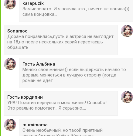
karapuzik
Замысловато. И я поняла что , ничего не поняла)))
сама концовка...
Sonamoo
Дорама понравилась,пусть и актриса не выглядит
на 18,но после нескольких серий перестаешь
обращать
Гость Альбина
Меняю свое мнение)) если выдержать начало то
дорама меняеться в лучшую сторону (когда
роман не идет
Гость кордипин
УРА! Позитив вернулся в мою жизнь! Спасибо!
Это реально помогает... Я серьезно....
mumimama
Очень необычный, но такой приятный
сериал.Актриса,Койкэ Эйко здесь