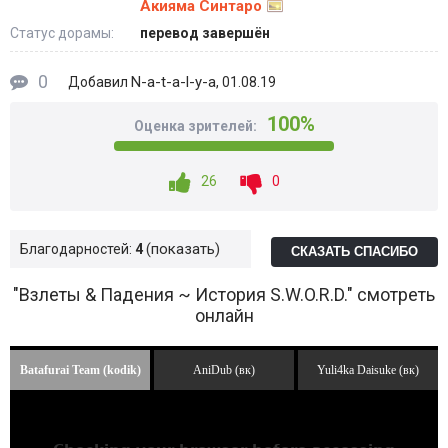
Акияма Синтаро
Статус дорамы:
перевод завершён
0
N-a-t-a-l-y-a
Добавил
, 01.08.19
100%
Оценка зрителей:
26
0
показать
Благодарностей:
4
СКАЗАТЬ СПАСИБО
"Взлеты & Падения ~ История S.W.O.R.D." смотреть
онлайн
Batafurai Team (kodik)
AniDub (вк)
Yuli4ka Daisuke (вк)