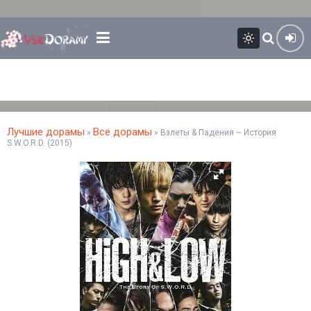
Лучшие дорамы
Все дорамы
»
» Взлеты & Падения ~ История
S.W.O.R.D. (2015)