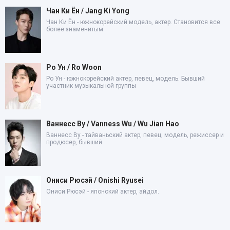
Чан Ки Ён / Jang Ki Yong
Чан Ки Ён - южнокорейский модель, актер. Становится все
более знаменитым
Ро Ун / Ro Woon
Ро Ун - южнокорейский актер, певец, модель. Бывший
участник музыкальной группы
Ваннесс Ву / Vanness Wu / Wu Jian Hao
Ваннесс Ву - тайваньский актер, певец, модель, режиссер и
продюсер, бывший
Ониси Рюсэй / Onishi Ryusei
Ониси Рюсэй - японский актер, айдол.