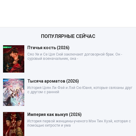
ПОПУЛЯРНЫЕ СЕЙЧАС
Птичья кость (2026)
Сяо Уи и Се Цзя Сюй заключают договорной брак. Он -
суровый военачальник, она -
Тысяча ароматов (2026)
История Цзян Ли Фэй и Лэй Сю Юаня, которые связаны друг
с другом с ранней
Империя как выкуп (2026)
История первой женщины-ученого Мэн Тин Хуэй, которая с
помощью хитрости и ума