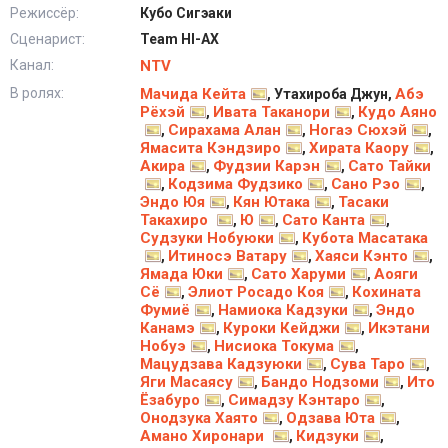
Режиссёр:
Кубо Сигэаки
Сценарист:
Team HI-AX
Канал:
NTV
В ролях:
Мачида Кейта
Абэ
, Утахироба Джун,
Рёхэй
Ивата Таканори
Кудо Аяно
,
,
Сирахама Алан
Ногаэ Сюхэй
,
,
,
Ямаcита Кэндзиро
Хирата Каору
,
,
Акира
Фудзии Карэн
Сато Тайки
,
,
Кодзима Фудзико
Сано Рэо
,
,
,
Эндо Юя
Кян Ютака
Тасаки
,
,
Такахиро
Ю
Сато Канта
,
,
,
Судзуки Нобуюки
Кубота Масатака
,
Итиносэ Ватару
Хаяси Кэнто
,
,
,
Ямада Юки
Сато Харуми
Аояги
,
,
Сё
Элиот Росадо Коя
Кохината
,
,
Фумиё
Намиока Кадзуки
Эндо
,
,
Канамэ
Куроки Кейджи
Икэтани
,
,
Нобуэ
Нисиока Токума
,
,
Мацудзава Кадзуюки
Сува Таро
,
,
Яги Масаясу
Бандо Нодзоми
Ито
,
,
Ёзабуро
Симадзу Кэнтаро
,
,
Онодзука Хаято
Одзава Юта
,
,
Амано Хиронари
Кидзуки
,
,