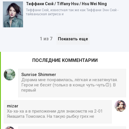
Тиффани Сюй / Tiffany Hsu / Hsu Wei Ning
Тиффани Сюй, известная так же как Тиффани Энн Сюй -
тайваньская актриса и
1 из 7
Показать еще
ПОСЛЕДНИЕ КОММЕНТАРИИ
Sunrise Shimmer
Дорама мне понравилась, лёгкая и незатянутая.
Герои не бесят (только в конце чуть-чуть🙃). В
первый
mizar
Ха-ха-ха а в приложении для знакомств на 2-01
Ямашита Томохиса. На такую рыбку грех не