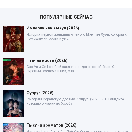
ПОПУЛЯРНЫЕ СЕЙЧАС
Империя как выкуп (2026)
История первой женщины-ученого Мэн Тин Хуэй, которая с
помощью хитрости и ума
Птичья кость (2026)
Сяо Уи и Се Цзя Сюй заключают договорной брак. Он -
суровый военачальник, она -
Супруг (2026)
Смотрите корейскую дораму "Супруг" (2026) и вы увидите
историю отчаянную борьбу
Тысяча ароматов (2026)
История Цзян Ли Фэй и Лэй Сю Юаня, которые связаны друг