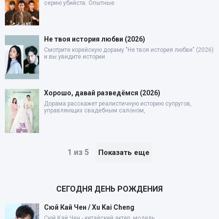
серию убийств. Опытные
Не твоя история любви (2026)
Смотрите корейскую дораму "Не твоя история любви" (2026)
и вы увидите истории
Хорошо, давай разведёмся (2026)
Дорама расскажет реалистичную историю супругов,
управляющих свадебным салоном,
1 из 5
Показать еще
СЕГОДНЯ ДЕНЬ РОЖДЕНИЯ
Сюй Кай Чен / Xu Kai Cheng
Сюй Кай Чен - китайский актер, модель.