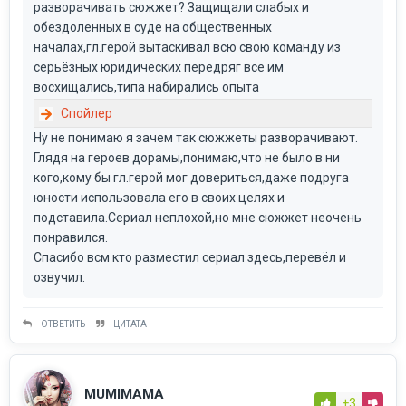
разворачивать сюжжет? Защищали слабых и
обездоленных в суде на общественных
началах,гл.герой вытаскивал всю свою команду из
серьёзных юридических передряг все им
восхищались,типа набирались опыта
Ну не понимаю я зачем так сюжжеты разворачивают.
Глядя на героев дорамы,понимаю,что не было в ни
кого,кому бы гл.герой мог довериться,даже подруга
юности использовала его в своих целях и
подставила.Сериал неплохой,но мне сюжжет неочень
понравился.
Спасибо всм кто разместил сериал здесь,перевёл и
озвучил.
ОТВЕТИТЬ
ЦИТАТА
MUMIMAMA
+3