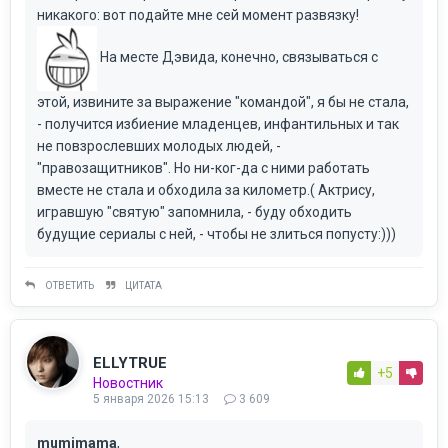
никакого: вот подайте мне сей момент развязку!
На месте Дэвида, конечно, связываться с
этой, извините за выражение "командой", я бы не стала,
- получится избиение младенцев, инфантильных и так
не повзрослевших молодых людей, -
"правозащитников". Но ни-ког-да с ними работать
вместе не стала и обходила за километр.( Актрису,
игравшую "святую" запомнила, - буду обходить
будущие сериалы с ней, - чтобы не злиться попусту:)))
ОТВЕТИТЬ
ЦИТАТА
ELLYTRUE
+5
Новостник
5 января 2026 15:13
3 609
mumimama
,