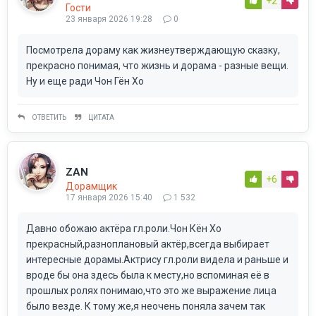
+2
Гости
23 января 2026 19:28
0
Посмотрела дораму как жизнеутверждающую сказку,
прекрасно понимая, что жизнь и дорама - разные вещи.
Ну и еще ради Чон Гён Хо
ОТВЕТИТЬ
ЦИТАТА
ZAN
+6
Дорамщик
17 января 2026 15:40
1 532
Давно обожаю актёра гл.роли.Чон Кён Хо
прекрасный,разноплановый актёр,всегда выбирает
интересные дорамы.Актрису гл.роли видела и раньше и
вроде бы она здесь была к месту,но вспоминая её в
прошлых ролях понимаю,что это же выражение лица
было везде. К тому же,я неочень поняла зачем так