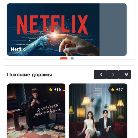
Netflix
С
Похожие дорамы
+16
+47
О