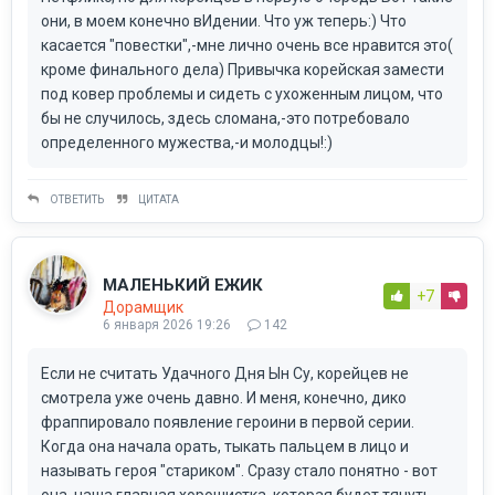
они, в моем конечно вИдении. Что уж теперь:) Что
касается "повестки",-мне лично очень все нравится это(
кроме финального дела) Привычка корейская замести
под ковер проблемы и сидеть с ухоженным лицом, что
бы не случилось, здесь сломана,-это потребовало
определенного мужества,-и молодцы!:)
ОТВЕТИТЬ
ЦИТАТА
МАЛЕНЬКИЙ ЕЖИК
+7
Дорамщик
6 января 2026 19:26
142
Если не считать Удачного Дня Ын Су, корейцев не
смотрела уже очень давно. И меня, конечно, дико
фраппировало появление героини в первой серии.
Когда она начала орать, тыкать пальцем в лицо и
называть героя "стариком". Сразу стало понятно - вот
она, наша главная хорошистка, которая будет тянуть