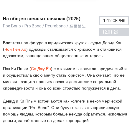
На общественных началах (2025)
1-12 СЕРИЯ
Про Боно / Pro Bono / Peurobono / 프로보노
12.01.26
Влиятельная фигура в юридических кругах - судья Девид Кан
(
Чон Гён Хо
) однажды сталкивается с кризисом и становится
адвокатом, защищающим общественные интересы.
Пак Ки Ппым (
Со Джу Ён
) с отличием закончила юридический и
и осуществила свою мечту стать юристом. Она считает, что её
миссия - защита прав человека и достижение социальной
справедливости и она со всей страстью погружается в дела.
Девид и Ки Ппым встречаются как коллеги в некоммерческой
организации "Pro Bono". Они будут оказывать юридическую
помощь людям, которым больше некуда обратиться, используя
деньги, заработанные на делах корпораций.