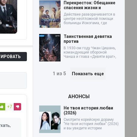
Перекресток: Обещание
спасения жизни и
Действие разворачивается в
центре неотложной помощи
з
Однажды в Сэнчори
Посольство
Э
больницы Иокогама, где
(2010)
иностранных
л
монстров в Корее
Таинственная девятка
(2027)
против
В 1930-ом году Чжан Цишань,
командующий обороной
ИРОВАТЬ
Чанша и глава «Девяти врат»,
1 из 5
Показать еще
АНОНСЫ
+7
Не твоя история любви
(2026)
Смотрите корейскую дораму
"Не твоя история любви" (2026)
ухать,
и вы увидите истории