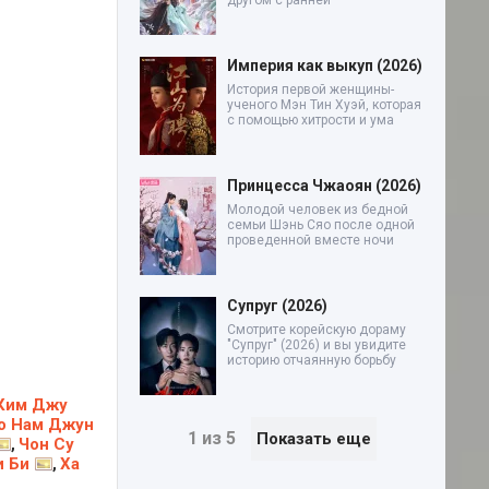
другом с ранней
Империя как выкуп (2026)
История первой женщины-
ученого Мэн Тин Хуэй, которая
с помощью хитрости и ума
Принцесса Чжаоян (2026)
Молодой человек из бедной
семьи Шэнь Сяо после одной
проведенной вместе ночи
Супруг (2026)
Смотрите корейскую дораму
"Супруг" (2026) и вы увидите
историю отчаянную борьбу
Ким Джу
о Нам Джун
1 из 5
Показать еще
Чон Су
,
и Би
Ха
,