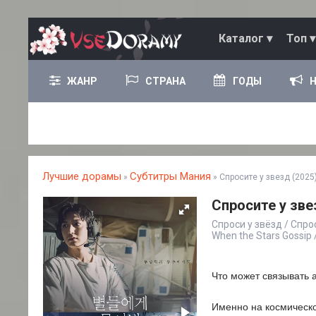
Каталог ▾
Топ ▾
ЖАНР
СТРАНА
ГОДЫ
Лучшие дорамы
Субтитры Мания
»
» Спросите у звезд (2025
Спросите у зве
Спроси у звёзд / Спро
When the Stars Gossi
Что может связывать 
Именно на космическо