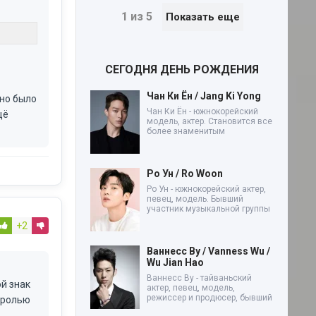
1 из 5
Показать еще
СЕГОДНЯ ДЕНЬ РОЖДЕНИЯ
Чан Ки Ён / Jang Ki Yong
чно было
Чан Ки Ён - южнокорейский
щё
модель, актер. Становится все
более знаменитым
Ро Ун / Ro Woon
Ро Ун - южнокорейский актер,
певец, модель. Бывший
участник музыкальной группы
+2
Ваннесс Ву / Vanness Wu /
Wu Jian Hao
Ваннесс Ву - тайваньский
й знак
актер, певец, модель,
режиссер и продюсер, бывший
й ролью