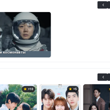
и космонавты
+10
+5