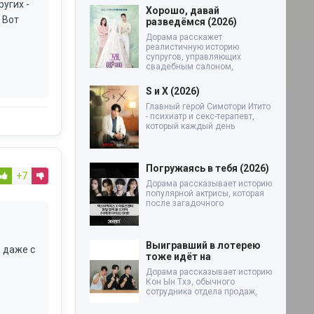
угих -
Хорошо, давай
 Вот
разведёмся (2026)
Дорама расскажет
реалистичную историю
супругов, управляющих
свадебным салоном,
S и X (2026)
Главный герой Симотори Итито
- психиатр и секс-терапевт,
который каждый день
Погружаясь в тебя (2026)
+7
Дорама рассказывает историю
популярной актрисы, которая
после загадочного
Выигравший в лотерею
 даже с
тоже идёт на
Дорама рассказывает историю
Кон Ын Тхэ, обычного
сотрудника отдела продаж,