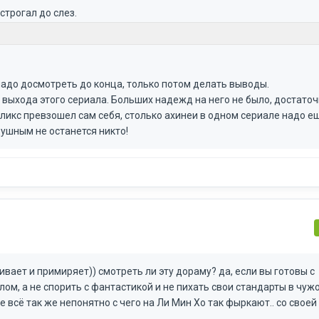
строгал до слез.
надо досмотреть до конца, только потом делать выводы.
 выхода этого сериала. Больших надежд на него не было, достато
фликс превзошел сам себя, столько ахинеи в одном сериале надо е
душным не останется никто!
окаивает и примиряет)) смотреть ли эту дораму? да, если вы готовы с
м, а не спорить с фантастикой и не пихать свои стандарты в чужо
не всё так же непонятно с чего на Ли Мин Хо так фыркают.. со свое