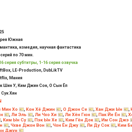
25
рея Южная
мантика, комедия, научная фантастика
 серий по 70 мин.
16 серия субтитры, 1-16 серия озвучка
ftBox, LE-Production, DubLikTV
tflix, Мания
к Шин У, Ким Джин Сон, О Сын Ёп
 Сук Хян
N
 Мин Хо
Кон Хё Джин
О Джон Се
Хан Джи Ын
,
,
,
,
он
Ли Эль
Ли Чхо Хи
Ли Хён Гюн
Пак Йе Ён
Х
,
,
,
,
,
Ким Ын Су
Пэк Ын Хе
Ким Гён Док
Им Сон Джэ
,
,
,
,
н
Чхве Джон Вон
Чон Ён Джу
Ли Ду Сок
Ким Б
,
,
,
,
он Джун