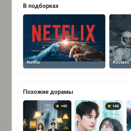
В подборках
Netflix
Космос 
Похожие дорамы
+45
+45