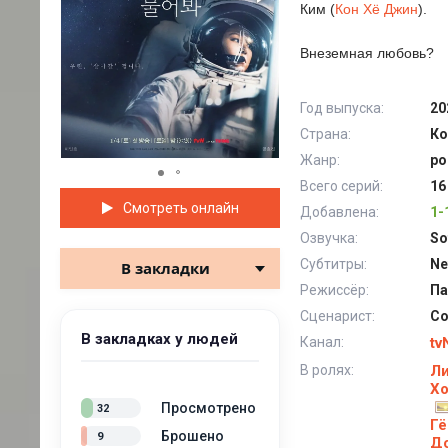
Ким (
Кон Хё Джин
).
Внеземная любовь?
Год выпуска:
20
Страна:
Ко
Жанр:
ро
Всего серий:
16
Смотреть онлайн
Добавлена:
1-
Озвучка:
So
Субтитры:
Ne
В закладки
Режиссёр:
Па
Сценарист:
Со
В закладках у людей
Канал:
tv
В ролях:
Ли
Х
Просмотрено
32
Гё
Брошено
9
Д