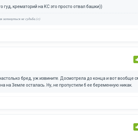
о гуд, крематорий на КС это просто отвал башки))
я заткнуться не судьба.(с)
настолько бред, уж извините. Досмотрела до конца и вот вообще 
она на Земле осталась. Ну, не пропустили б ее беременную никак.