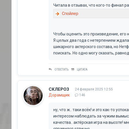
Читала в отзывах, что кого-то финал ра
Чтобы оценить это произведение, его 
Я целых два года с нетерпением ждала
шикарного актерского состава, но Нет
поискать. Но одно могу сказать, равно
ОТВЕТИТЬ
ЦИТАТА
СКЛЕРОЗ
24 февраля 2025 12:55
Дорамщик
146
ну, что ж.. таки всёк! и это как-то усп
интересом наблюдать за чужим вымысло
качества.. актёрская игра на высоте! м
справился отлично