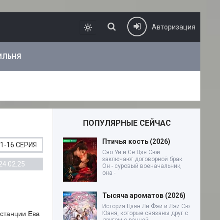
Авторизация
ИЛЬНЯ
ПОПУЛЯРНЫЕ СЕЙЧАС
Птичья кость (2026)
1-16 СЕРИЯ
Сяо Уи и Се Цзя Сюй
заключают договорной брак.
24.02.25
Он - суровый военачальник,
она -
Тысяча ароматов (2026)
История Цзян Ли Фэй и Лэй Сю
 станции Ева
Юаня, которые связаны друг с