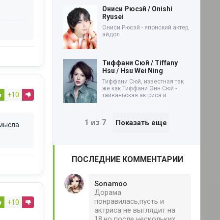
Ониси Рюсэй / Onishi
Ryusei
Ониси Рюсэй - японский актер,
айдол.
Тиффани Сюй / Tiffany
Hsu / Hsu Wei Ning
Тиффани Сюй, известная так
же как Тиффани Энн Сюй -
+10
тайваньская актриса и
1 из 7
Показать еще
смысла
ПОСЛЕДНИЕ КОММЕНТАРИИ
Sonamoo
Дорама
понравилась,пусть и
+10
актриса не выглядит на
18,но после нескольких