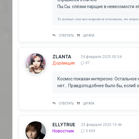
Пы.Сы. слёзки парщие в невесомости эт
То нужных слов нам вовремя не вспомнить, то воврем
ОТВЕТИТЬ
ЦИТАТА
ZLANTA
24 февраля 2025 00:54
Дорамщик
97
Космос показан интересно. Остальное 
нет... Правдоподобнее было бы, еслиб 
ОТВЕТИТЬ
ЦИТАТА
ELLYTRUE
23 февраля 2025 19:46
Новостник
3 609