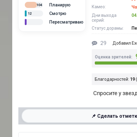
Планирую
104
Камео:
Чо
Смотрю
12
Дни выхода
04
серий:
Пересматриваю
Статус дорамы:
Пе
29
Ex
Добавил
Оценка зрителей:
Благодарностей:
19
Спросите у звезд
📌 Сделать отметк