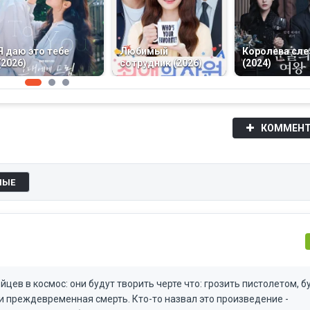
Я даю это тебе
Любимый
Королева сле
(2026)
сотрудник (2026)
(2024)
КОММЕНТ
НЫЕ
цев в космос: они будут творить черте что: грозить пистолетом, б
 и преждевременная смерть. Кто-то назвал это произведение -