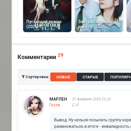
Пугающий роман
Завтра снова на
(2026)
работу! (2026)
29
Комментарии
Сортировка:
НОВЫЕ
СТАРЫЕ
ПОПУЛЯР
МАРЛЕН
27 февраля 2025 22:22
Гости
0
Вывод. Ну нельзя посылать группу корей
размножаться, в итоге - инвалидность