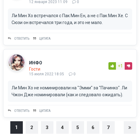
12 января 2023 11:09
0
Ли Мин Хо встречался с Пак Мин Ен, а не с Пак Мин Хе. С
Сюзи он встречался три года, и это не мало.
ОТВЕТИТЬ
ЦИТАТА
ИНФО
+1
Гости
15 июля 2022 18:05
0
Ли Мин Хо не номинировали на "Эмми" за "Пачинко". Ли
Чжон Дже номинировали (как и следовало ожидать).
ОТВЕТИТЬ
ЦИТАТА
1
2
3
4
5
6
7