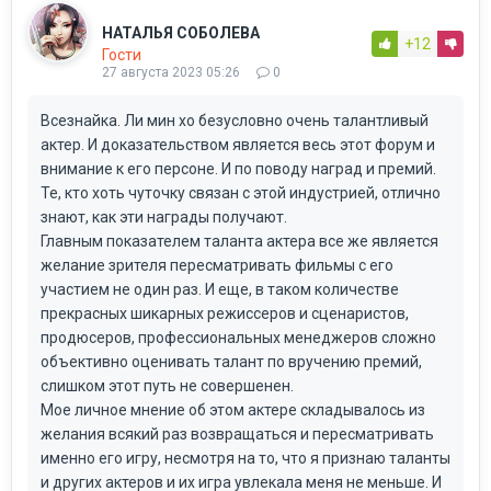
НАТАЛЬЯ СОБОЛЕВА
+12
Гости
27 августа 2023 05:26
0
Всезнайка. Ли мин хо безусловно очень талантливый
актер. И доказательством является весь этот форум и
внимание к его персоне. И по поводу наград и премий.
Те, кто хоть чуточку связан с этой индустрией, отлично
знают, как эти награды получают.
Главным показателем таланта актера все же является
желание зрителя пересматривать фильмы с его
участием не один раз. И еще, в таком количестве
прекрасных шикарных режиссеров и сценаристов,
продюсеров, профессиональных менеджеров сложно
объективно оценивать талант по вручению премий,
слишком этот путь не совершенен.
Мое личное мнение об этом актере складывалось из
желания всякий раз возвращаться и пересматривать
именно его игру, несмотря на то, что я признаю таланты
и других актеров и их игра увлекала меня не меньше. И