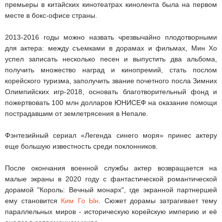
премьеры в китайских кинотеатрах кинолента была на первом
месте в бокс-офисе страны.
2013-2016 годы можно назвать чрезвычайно плодотворными
для актера: между съемками в дорамах и фильмах, Мин Хо
успел записать несколько песен и выпустить два альбома,
получить множество наград и кинопремий, стать послом
корейского туризма, заполучить звание почетного посла Зимних
Олимпийских игр-2018, основать благотворительный фонд и
пожертвовать 100 млн долларов ЮНИСЕФ на оказание помощи
пострадавшим от землетрясения в Непале.
Фэнтезийный сериал «Легенда синего моря» принес актеру
еще большую известность среди поклонников.
После окончания военной службы актер возвращается на
малые экраны в 2020 году с фантастической романтической
дорамой "Король: Вечный монарх", где экранной партнершей
ему становится
Ким Го Ын
. Сюжет дорамы затрагивает тему
параллельных миров - историческую корейскую империю и её