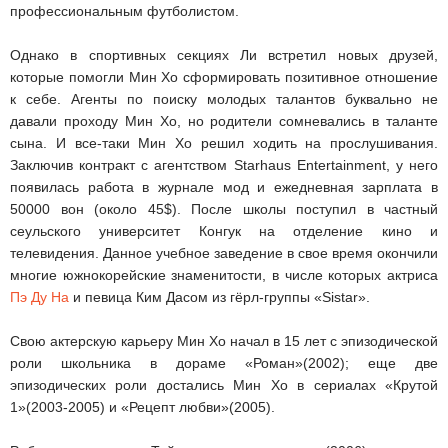
профессиональным футболистом.
Однако в спортивных секциях Ли встретил новых друзей,
которые помогли Мин Хо сформировать позитивное отношение
к себе. Агенты по поиску молодых талантов буквально не
давали проходу Мин Хо, но родители сомневались в таланте
сына. И все-таки Мин Хо решил ходить на прослушивания.
Заключив контракт с агентством Starhaus Entertainment, у него
появилась работа в журнале мод и ежедневная зарплата в
50000 вон (около 45$). После школы поступил в частный
сеульского университет Конгук на отделение кино и
телевидения. Данное учебное заведение в свое время окончили
многие южнокорейские знаменитости, в числе которых актриса
Пэ Ду На
и певица Ким Дасом из гёрл-группы «Sistar».
Свою актерскую карьеру Мин Хо начал в 15 лет с эпизодической
роли школьника в дораме «Роман»(2002); еще две
эпизодических роли достались Мин Хо в сериалах «Крутой
1»(2003-2005) и «Рецепт любви»(2005).