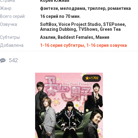
Страна:
Корея Южная
Жанр:
фэнтези, мелодрама, триллер, романтика
Всего серий:
16 серий по 70 мин.
Озвучка:
SoftBox, Voice Project Studio, STEPonee,
Amazing Dubbing, TVShows, Green Tea
Субтитры:
Азалии, Baddest Females, Мания
Добавлена:
1-16 серия субтитры, 1-16 серия озвучка
542
+1702