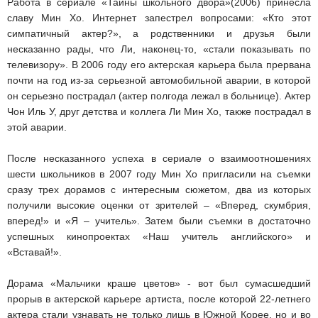
Работа в сериале «Тайны школьного двора»(2006) принесла
славу Мин Хо. Интернет запестрел вопросами: «Кто этот
симпатичный актер?», а родственники и друзья были
несказанно рады, что Ли, наконец-то, «стали показывать по
телевизору». В 2006 году его актерская карьера была прервана
почти на год из-за серьезной автомобильной аварии, в которой
он серьезно пострадал (актер полгода лежал в больнице). Актер
Чон Иль У, друг детства и коллега Ли Мин Хо, также пострадал в
этой аварии.
После несказанного успеха в сериале о взаимоотношениях
шести школьников в 2007 году Мин Хо пригласили на съемки
сразу трех дорамов с интересным сюжетом, два из которых
получили высокие оценки от зрителей – «Вперед, скумбрия,
вперед!» и «Я – учитель». Затем были съемки в достаточно
успешных кинопроектах «Наш учитель английского» и
«Вставай!».
Дорама «Мальчики краше цветов» - вот был сумасшедший
прорыв в актерской карьере артиста, после которой 22-летнего
актера стали узнавать не только лишь в Южной Корее, но и во