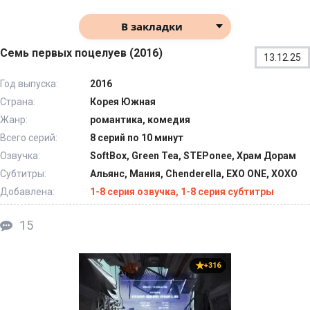
В закладки
Семь первых поцелуев (2016)
13.12.25
Год выпуска:
2016
Страна:
Корея Южная
Жанр:
романтика, комедия
Всего серий:
8 серий по 10 минут
Озвучка:
SoftBox, Green Tea, STEPonee, Храм Дорам
Субтитры:
Альянс, Мания, Chenderella, EXO ONE, XOXO
Добавлена:
1-8 серия озвучка, 1-8 серия субтитры
15
+316