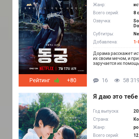
Жанр:
ис
Всего серий:
8 
Озвучка:
So
Do
Субтитры:
Ne
Добавлена:
1-
Дорама расскажет ист
их своим мечом, и пр
заручается их помощь
Рейтинг
+80
16
58 31
Я даю это тебе 
Год выпуска:
20
Страна:
Ко
Жанр:
ро
Всего серий:
12