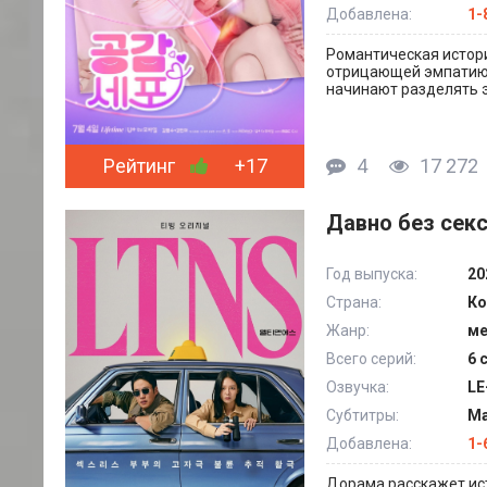
Добавлена:
1-
Романтическая истор
отрицающей эмпатию,
начинают разделять э
Рейтинг
+17
4
17 272
Давно без секс
Год выпуска:
20
Страна:
Ко
Жанр:
м
Всего серий:
6 
Озвучка:
LE
Субтитры:
Ма
Добавлена:
1-
Дорама расскажет ист