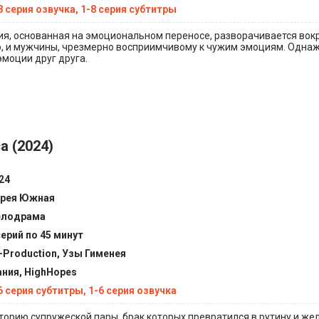
8 серия озвучка, 1-8 серия субтитры
ия, основанная на эмоциональном переносе, разворачивается вок
 и мужчины, чрезмерно восприимчивому к чужим эмоциям. Одна
моции друг друга.
а (2024)
24
рея Южная
елодрама
серий по 45 минут
-Production, Узы Гименея
ния, HighHopes
6 серия субтитры, 1-6 серия озвучка
орию супружеской пары, брак которых превратился в рутину и же