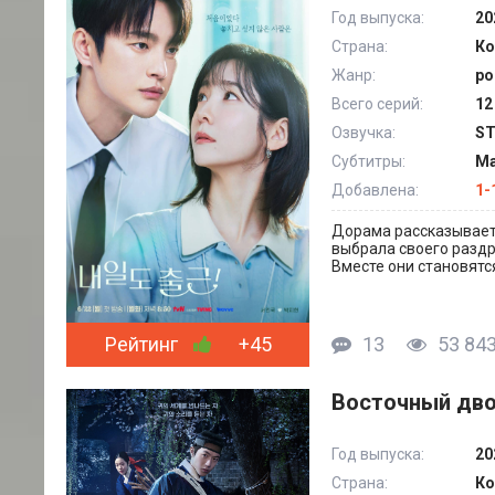
Год выпуска:
20
Страна:
Ко
Жанр:
ро
Всего серий:
12
Озвучка:
ST
Субтитры:
Ма
Добавлена:
1-
Дорама рассказывает 
выбрала своего раздр
Вместе они становятс
Рейтинг
+45
13
53 84
Восточный дво
Год выпуска:
20
Страна:
Ко