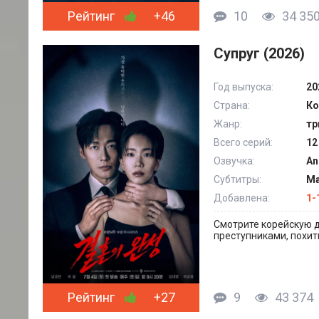
Рейтинг
+46
10
34 35
Супруг (2026)
Год выпуска:
20
Страна:
Ко
Жанр:
тр
Всего серий:
12
Озвучка:
An
Субтитры:
Ма
Добавлена:
1-
Смотрите корейскую д
преступниками, похит
Рейтинг
+27
9
43 374