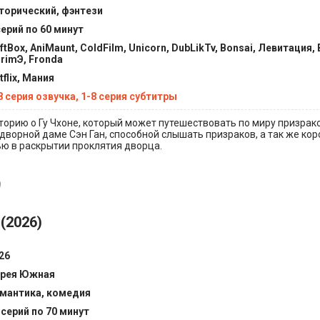
торический, фэнтези
серий по 60 минут
ftBox, AniMaunt, ColdFilm, Unicorn, DubLikTv, Bonsai, Левитация, 
rimЭ, Fronda
tflix, Мания
8 серия озвучка, 1-8 серия субтитры
орию о Гу Чхоне, который может путешествовать по миру призрак
идворной даме Сэн Ган, способной слышать призраков, а так же кор
ю в раскрытии проклятия дворца.
9
(2026)
26
рея Южная
мантика, комедия
 серий по 70 минут