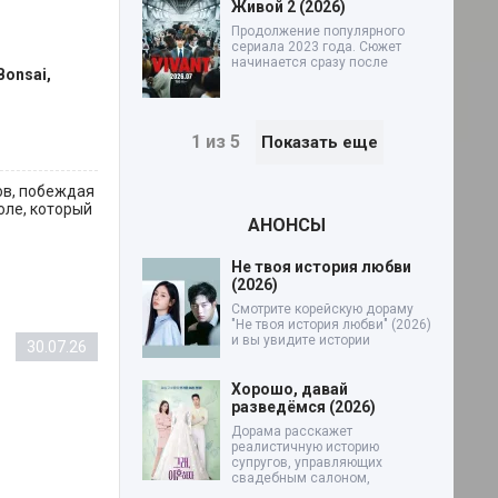
Живой 2 (2026)
Продолжение популярного
сериала 2023 года. Сюжет
начинается сразу после
Bonsai,
1 из 5
Показать еще
ов, побеждая
оле, который
АНОНСЫ
Не твоя история любви
(2026)
Смотрите корейскую дораму
"Не твоя история любви" (2026)
и вы увидите истории
30.07.26
Хорошо, давай
разведёмся (2026)
Дорама расскажет
реалистичную историю
супругов, управляющих
свадебным салоном,