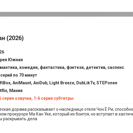
н (2026)
26
рея Южная
мантика, комедия, фантастика, фэнтези, детектив, саспенс
 серий по 70 минут
ftBox, AniMaunt, AniDub, Light Breeze, DubLikTv, STEPonee
tflix, Мания
6 серия озвучка, 1-6 серия субтитры
ская дорама рассказывает о наследнице отеля Чон Ё Ри, способн
ом прокуроре Ма Кан Уке, который их боится, но вступает в хаотич
ы раскрывать дела.