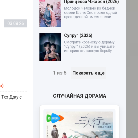
Принцесса Чжаоян (2026)
Молодой человек из бедной
семьи Шэнь Сяо после одной
проведенной вместе ночи
03.08.26
Супруг (2026)
Смотрите корейскую дораму
"Супруг" (2026) и вы увидите
историю отчаянную борьбу
1 из 5
Показать еще
о)
СЛУЧАЙНАЯ ДОРАМА
 Тхэ Джу с