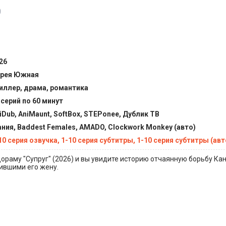
0
26
рея Южная
иллер, драма, романтика
 серий по 60 минут
iDub, AniMaunt, SoftBox, STEPonee, Дублик ТВ
ния, Baddest Females, AMADO, Clockwork Monkey (авто)
10 серия озвучка, 1-10 серия субтитры, 1-10 серия субтитры (авт
ораму "Супруг" (2026) и вы увидите историю отчаянную борьбу Кан
ившими его жену.