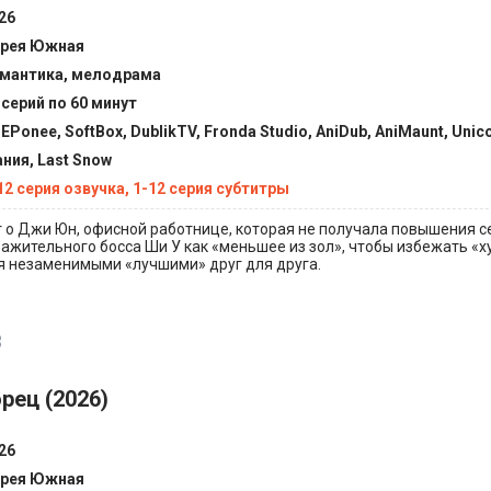
26
рея Южная
мантика, мелодрама
 серий по 60 минут
EPonee, SoftBox, DublikTV, Fronda Studio, AniDub, AniMaunt, Unic
ния, Last Snow
12 серия озвучка, 1-12 серия субтитры
о Джи Юн, офисной работнице, которая не получала повышения с
ажительного босса Ши У как «меньшее из зол», чтобы избежать «х
я незаменимыми «лучшими» друг для друга.
3
рец (2026)
26
рея Южная