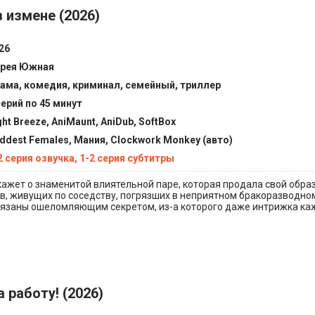
 измене (2026)
26
рея Южная
ама, комедия, криминал, семейный, триллер
серий по 45 минут
ght Breeze, AniMaunt, AniDub, SoftBox
ddest Females, Мания, Clockwork Monkey (авто)
2 серия озвучка, 1-2 серия субтитры
ажет о знаменитой влиятельной паре, которая продала свой обра
ов, живущих по соседству, погрязших в неприятном бракоразводно
связаны ошеломляющим секретом, из-а которого даже интрижка ка
 работу! (2026)