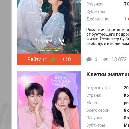
Озвучка:
ТО
Субтитры:
Добавлена:
1-
Романтическая комеди
от бунтующего подрос
жизни. Режиссер Су Би
свободу, и в конечном
Рейтинг
+10
6
13 872
Клетки эмпатии
Год выпуска:
20
Страна:
Ко
Жанр:
ро
Всего серий:
8 
Озвучка:
So
Субтитры:
Ма