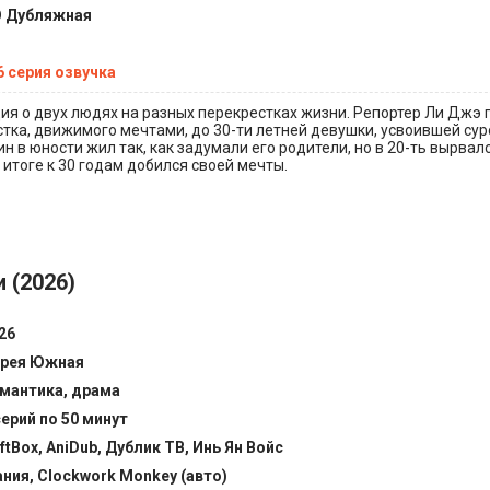
 Дубляжная
6 серия озвучка
я о двух людях на разных перекрестках жизни. Репортер Ли Джэ 
тка, движимого мечтами, до 30-ти летней девушки, усвоившей су
н в юности жил так, как задумали его родители, но в 20-ть вырвал
 итоге к 30 годам добился своей мечты.
 (2026)
26
рея Южная
мантика, драма
серий по 50 минут
ftBox, AniDub, Дублик ТВ, Инь Ян Войс
ния, Clockwork Monkey (авто)