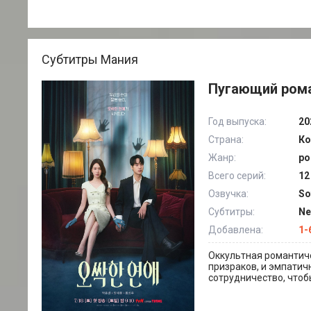
Субтитры Мания
Пугающий рома
Год выпуска:
20
Страна:
Ко
Жанр:
ро
Всего серий:
12
Озвучка:
So
Субтитры:
Ne
Добавлена:
1-
Оккультная романтиче
призраков, и эмпатичн
сотрудничество, чтоб