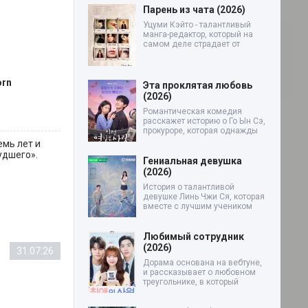
Парень из чата (2026)
Уцуми Кэйто - талантливый
манга-редактор, который на
самом деле страдает от
orn
Эта проклятая любовь
(2026)
Романтическая комедия
расскажет историю о Го Ын Сэ,
прокуроре, которая однажды
емь лет и
удшего».
Гениальная девушка
(2026)
История о талантливой
девушке Линь Чжи Ся, которая
вместе с лучшим учеником
Любимый сотрудник
(2026)
31.07.26
Дорама основана на вебтуне,
и рассказывает о любовном
треугольнике, в который