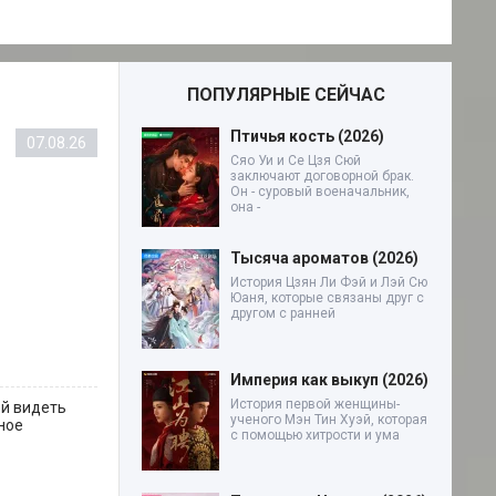
ПОПУЛЯРНЫЕ СЕЙЧАС
Птичья кость (2026)
07.08.26
Сяо Уи и Се Цзя Сюй
заключают договорной брак.
Он - суровый военачальник,
она -
Тысяча ароматов (2026)
История Цзян Ли Фэй и Лэй Сю
Юаня, которые связаны друг с
другом с ранней
Империя как выкуп (2026)
История первой женщины-
ой видеть
ученого Мэн Тин Хуэй, которая
ное
с помощью хитрости и ума