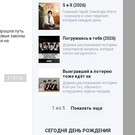
S и X (2026)
Главный герой Симотори Итито
- психиатр и секс-терапевт,
который каждый день
прошла путь
ровые законы
Погружаясь в тебя (2026)
ся на
Дорама рассказывает историю
популярной актрисы, которая
после загадочного
Выигравший в лотерею
тоже идёт на
27.07.26
Дорама рассказывает историю
Кон Ын Тхэ, обычного
сотрудника отдела продаж,
1 из 5
Показать еще
СЕГОДНЯ ДЕНЬ РОЖДЕНИЯ