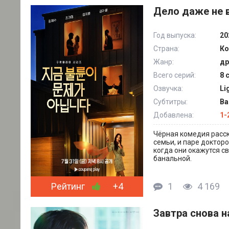
Дело даже не в
Год выпуска:
20
Страна:
Ко
Жанр:
др
Всего серий:
8 
Озвучка:
Li
Субтитры:
Ba
Добавлена:
1-
Чёрная комедия расск
семьи, и паре доктор
когда они окажутся 
банальной.
Рейтинг
+4
1
4 169
Завтра снова на