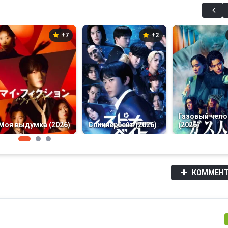
+7
+2
Газовый чело
Моя выдумка (2026)
Спиннербейт (2026)
(2026)
КОММЕНТ