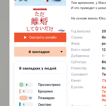
Тем временем, у Маса
И это приводит к шок
На основе манги Юки Х
Год выпуска:
20
Смотреть онлайн
Страна:
Яп
Жанр:
ро
Всего серий:
12
В закладки
Добавлена:
1-
Субтитры:
Bl
В закладках у людей
Режиссёр:
Ас
Сценарист:
Та
Канал:
TV
Просмотрено
6
В ролях:
Ки
Брошено
Та
1
М
Планирую
12
Ям
Смотрю
1