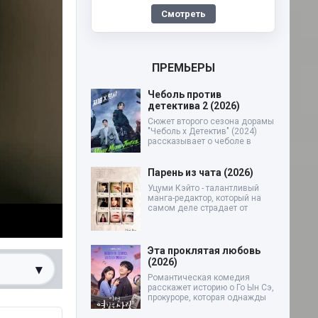
Смотреть
ПРЕМЬЕРЫ
Чеболь против
детектива 2 (2026)
Сюжет второго сезона дорамы
"Чеболь x Детектив" (2024)
рассказывает о чеболе в
Парень из чата (2026)
Уцуми Кэйто - талантливый
манга-редактор, который на
самом деле страдает от
Эта проклятая любовь
(2026)
▾
Романтическая комедия
расскажет историю о Го Ын Сэ,
прокуроре, которая однажды
0%