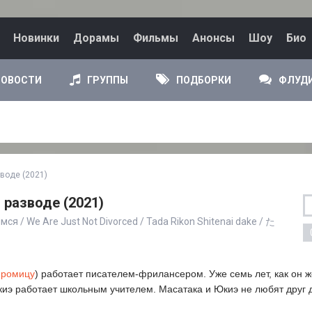
Новинки
Дорамы
Фильмы
Анонсы
Шоу
Био
НОВОСТИ
ГРУППЫ
ПОДБОРКИ
ФЛУД
зводе (2021)
 разводе (2021)
я / We Are Just Not Divorced / Tada Rikon Shitenai dake / た
иромицу
) работает писателем-фрилансером. Уже семь лет, как он 
киэ работает школьным учителем. Масатака и Юкиэ не любят друг 