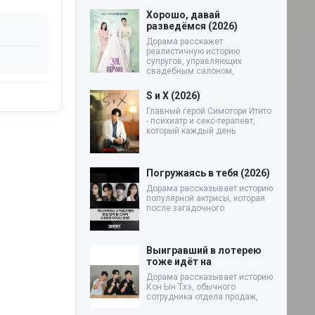
Хорошо, давай
разведёмся (2026)
Дорама расскажет
реалистичную историю
супругов, управляющих
свадебным салоном,
S и X (2026)
Главный герой Симотори Итито
- психиатр и секс-терапевт,
который каждый день
Погружаясь в тебя (2026)
Дорама рассказывает историю
популярной актрисы, которая
после загадочного
Выигравший в лотерею
тоже идёт на
Дорама рассказывает историю
Кон Ын Тхэ, обычного
сотрудника отдела продаж,