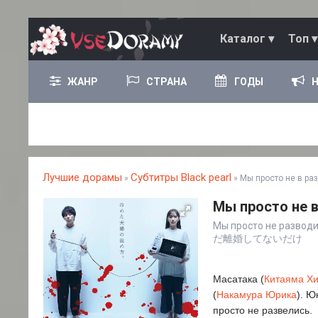
Каталог ▾
Топ ▾
ЖАНР
СТРАНА
ГОДЫ
Лучшие дорамы
Субтитры Black pearl
»
» Мы просто не в ра
Мы просто не в
Мы просто не разводимс
だ離婚してないだけ
Масатака (
Китаяма Х
(
Накамура Юрика
). Ю
просто не развелись.