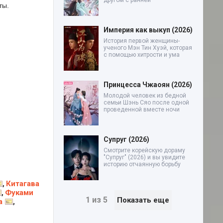
другом с ранней
ты.
Империя как выкуп (2026)
История первой женщины-
ученого Мэн Тин Хуэй, которая
с помощью хитрости и ума
Принцесса Чжаоян (2026)
Молодой человек из бедной
семьи Шэнь Сяо после одной
проведенной вместе ночи
Супруг (2026)
Смотрите корейскую дораму
"Супруг" (2026) и вы увидите
историю отчаянную борьбу
Китагава
,
Фуками
,
1 из 5
Показать еще
а
,