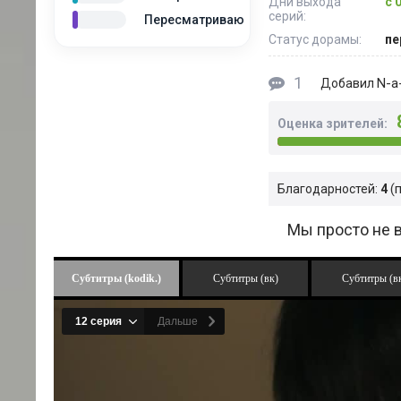
Дни выхода
с 
серий:
Пересматриваю
Статус дорамы:
пе
1
N-a-
Добавил
Оценка зрителей:
Благодарностей:
4
Мы просто не в
Субтитры (kodik.)
Субтитры (вк)
Субтитры (в