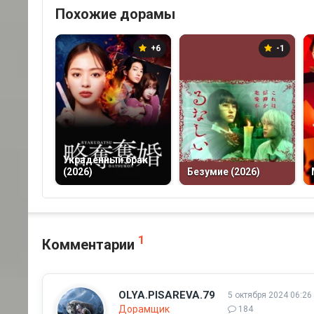
Похожие дорамы
+6
-1
Украденный брак
(2026)
Безумие (2026)
1
Комментарии
OLYA.PISAREVA.79
5 октября 2024 06:26
Дорамщик
184