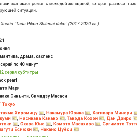
таки возникает роман с молодой женщиной, которая разносит газе
ирующей ситуации.
онда "Tada Rikon Shitenai dake" (2017-2020 гг.)
21
ония
мантика, драма, саспенс
 серий по 40 минут
12 серия субтитры
ack pearl
ато Мари
нака Синъити, Симидзу Масаси
 Tokyo
таяма Хиромицу
Накамура Юрика
Хагивара Минори
,
,
куми
Нисикава Канако
Такэда Кохэй
Дан Дзиро
,
,
,
отоки
Охара Юно
Комото Масахиро
Сугимото Тэтт
,
,
,
агути Ёсиюки
Накано Цуёси
,