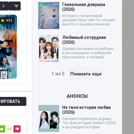
Гениальная девушка
(2026)
История о талантливой
девушке Линь Чжи Ся, которая
+11
+2
+8
вместе с лучшим учеником
Любимый сотрудник
(2026)
Дорама основана на вебтуне,
и рассказывает о любовном
треугольнике, в который
век
Жестокая месть:
Братья Тагусари
Б
экономка,
(2026)
м
1 из 5
Показать еще
отказавшаяся от
С
своего лица (2026)
к
(2
АНОНСЫ
ИРОВАТЬ
Не твоя история любви
(2026)
Смотрите корейскую дораму
"Не твоя история любви" (2026)
и вы увидите истории
+4