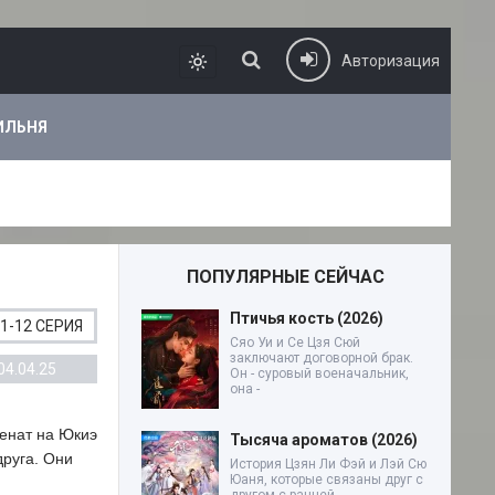
Авторизация
ИЛЬНЯ
ПОПУЛЯРНЫЕ СЕЙЧАС
Птичья кость (2026)
1-12 СЕРИЯ
Сяо Уи и Се Цзя Сюй
заключают договорной брак.
04.04.25
Он - суровый военачальник,
она -
женат на Юкиэ
Тысяча ароматов (2026)
друга. Они
История Цзян Ли Фэй и Лэй Сю
Юаня, которые связаны друг с