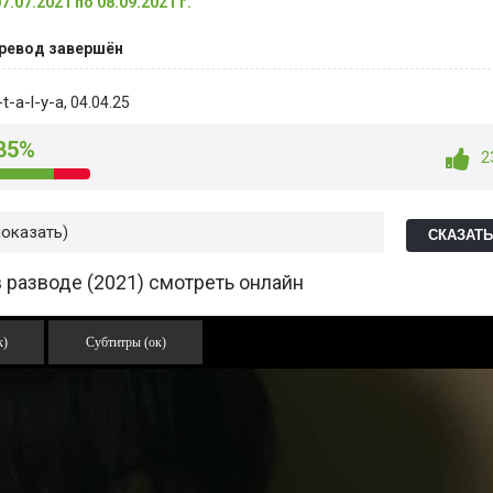
07.07.2021 по 08.09.2021 г.
ревод завершён
t-a-l-y-a
, 04.04.25
85%
2
показать
СКАЗАТ
 разводе (2021) смотреть онлайн
к)
Субтитры (ок)