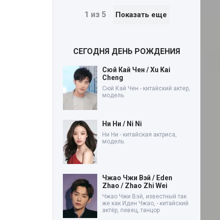
1 из 5
Показать еще
СЕГОДНЯ ДЕНЬ РОЖДЕНИЯ
Сюй Кай Чен / Xu Kai
Cheng
Сюй Кай Чен - китайский актер,
модель.
Ни Ни / Ni Ni
Ни Ни - китайская актриса,
модель.
Чжао Чжи Вэй / Eden
Zhao / Zhao Zhi Wei
Чжао Чжи Вэй, известный так
же как Иден Чжао, - китайский
актёр, певец, танцор