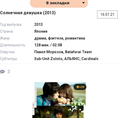
В закладки
Солнечная девушка (2013)
16.01.21
Год выпуска:
2013
Страна:
Япония
Жанр:
драма, фэнтези, романтика
Длительность:
128 мин. / 02:08
Озвучка:
Павел Морозов, Batafurai Team
Субтитры:
Sub-Unit Zoloto, АЛЬЯНС, Cardinals
3
+29