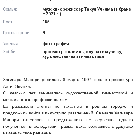
Семья:
муж кинорежиссер Такуя Учияма (в браке
с 2021 г.)
Рост:
155
Группа крови:
В
Умения:
фотография
Хобби:
просмотр фильмов, слушать музыку,
художественная гимнастика
Хагивара Минори родилась 6 марта 1997 года в префектуре
Айти, Япония.
С детских лет занималась художественной гимнастикой и
мечтала стать профессионалом.
Ее разыскали агенты по талантам в родном городке и
предложили войти в индустрию развлечений. Сначала Хагивара
Минори отнеслась к предложению не серьезно, однако
полученная впоследствии травма дала возможность девушке
изменить свое решение.