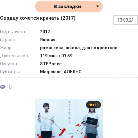
В закладки
Сердцу хочется кричать (2017)
13.09.21
Год выпуска:
2017
Страна:
Япония
Жанр:
романтика, школа, для подростков
Длительность:
119 мин. / 01:59
Озвучка:
STEPonee
Субтитры:
Magicians, АЛЬЯНС
5
+19