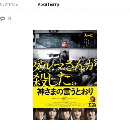
Субтитры:
АрхиТеатр
8
+62