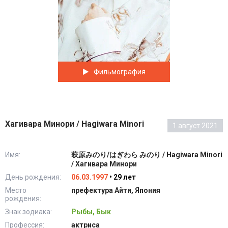
Фильмография
Хагивара Минори / Hagiwara Minori
1 август 2021
Имя:
萩原みのり/はぎわら みのり / Hagiwara Minori
/ Хагивара Минори
День рождения:
06.03.1997
• 29 лет
Место
префектура Айти, Япония
рождения:
Знак зодиака:
Рыбы, Бык
Профессия:
актриса