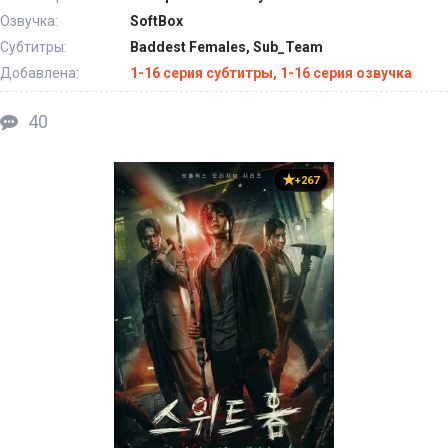
Озвучка:
SoftBox
Субтитры:
Baddest Females, Sub_Team
Добавлена:
1-16 серия субтитры, 1-16 серия озвучка
40
+267