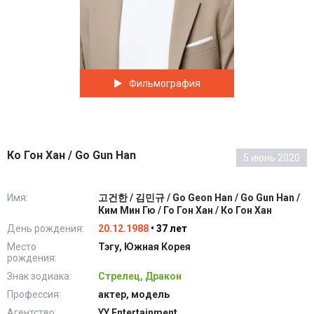
Фильмография
Ко Гон Хан / Go Gun Han
5 июнь 2020
Имя:
고건한 / 김민규 / Go Geon Han / Go Gun Han /
Ким Мин Гю / Го Гон Хан / Ко Гон Хан
День рождения:
20.12.1988
• 37 лет
Место
Тэгу, Южная Корея
рождения:
Знак зодиака:
Стрелец, Дракон
Профессия:
актер, модель
Агентство:
YY Entertainment