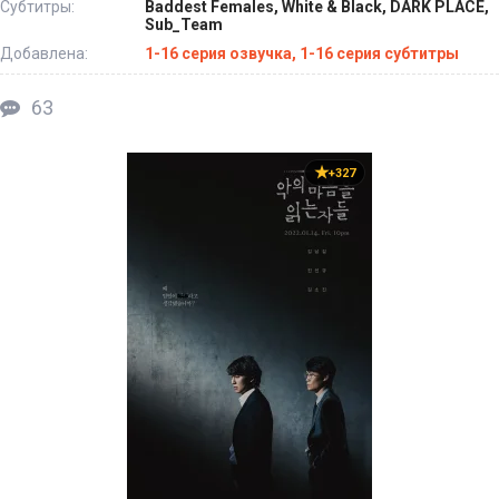
Субтитры:
Baddest Females, White & Black, DARK PLACE,
Sub_Team
Добавлена:
1-16 серия озвучка, 1-16 серия субтитры
63
+327