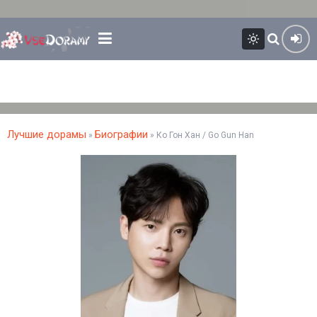
Лучшие дорамы
Биографии
»
» Ко Гон Хан / Go Gun Han