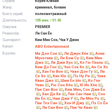
Страна:
Корея Южная
Жанр:
криминал, боевик
Всего серий:
полнометражный
Длительность:
105 мин. / 01:45
Озвучка:
PREMIER
Режиссёр:
Ли Сан Ён
Сценарист:
Ким Мин Сон, Чха У Джин
Канал:
ABO Entertainment
В ролях:
Ма Дон Сок
Ли Джун Хёк
Аоки
,
,
Мунэтака
Ли Бом Су
Ким Мин
,
,
Джэ
Ли Джи Хун
Ко Гю Пхиль
,
,
,
Ким До Гон
Чон Сок Хо
Ан Се Хо
,
,
Хан Гю Вон
Чхве Дон Гу
Ли
,
,
,
Се Хо
Кан Юн
Пэ Ну Ри
Чхве
,
,
,
Кван Джэ
Шим Ён Ын
Ко Гон
,
,
Чхан
Рю Сон Хён
Ю Ин Хёк
,
,
,
Пак Сан Вон
Ким Мин
Сон Джи Ён
,
,
Хан Да Хи
Пак Сан Нам
Сон
,
,
,
Ин Ён
Нам Джи У
Ли Мён Ро
,
,
,
Пак Тхэ Сан
Хон И Джу
Пэ Со Ён
,
,
Ли Сан Вон
Пак Чи Хван
,
,