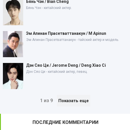
Бянь Чэн / Bian Cheng
Бянь Чэн - китайский актер.
Эм Апинан Прасетваттанакун / M Apinun
Эм Апинан Прасетваттанакун - тайский актер и модель.
Дэн Сяо Ци / Jerome Deng / Deng Xiao Ci
Дэн Сяо Ци - китайский актер, певец.
1 из 9
Показать еще
ПОСЛЕДНИЕ КОММЕНТАРИИ