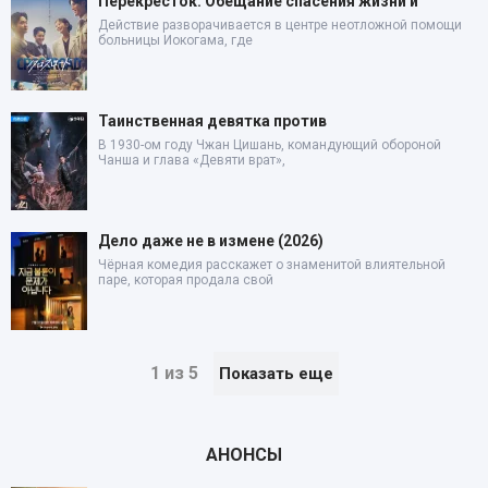
Перекресток: Обещание спасения жизни и
Действие разворачивается в центре неотложной помощи
больницы Иокогама, где
Таинственная девятка против
В 1930-ом году Чжан Цишань, командующий обороной
Чанша и глава «Девяти врат»,
Дело даже не в измене (2026)
Чёрная комедия расскажет о знаменитой влиятельной
паре, которая продала свой
1 из 5
Показать еще
АНОНСЫ