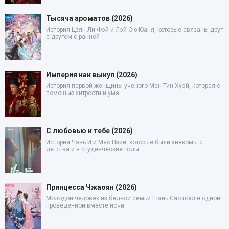
Тысяча ароматов (2026)
История Цзян Ли Фэй и Лэй Сю Юаня, которые связаны друг
с другом с ранней
Империя как выкуп (2026)
История первой женщины-ученого Мэн Тин Хуэй, которая с
помощью хитрости и ума
С любовью к тебе (2026)
История Чэнь И и Мяо Цзин, которые были знакомы с
детства и в студенческие годы
Принцесса Чжаоян (2026)
Молодой человек из бедной семьи Шэнь Сяо после одной
проведенной вместе ночи