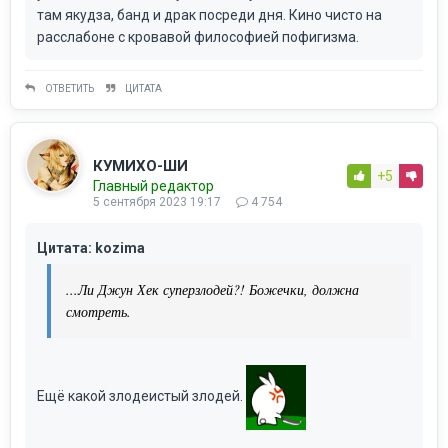
там якудза, банд и драк посреди дня. Кино чисто на
расслабоне с кровавой философией пофигизма.
ОТВЕТИТЬ
ЦИТАТА
КУМИХО-ШИ
+5
Главный редактор
5 сентября 2023 19:17
4 754
Цитата: kozima
...Ли Джун Хек суперзлодей?! Божечки, должна
смотреть.
Ещё какой злодеистый злодей.