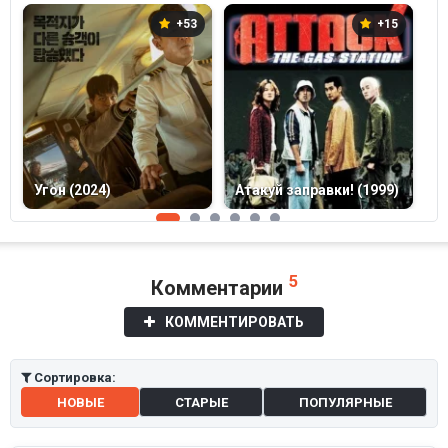
+53
+15
Угон (2024)
Атакуй заправки! (1999)
П
5
Комментарии
КОММЕНТИРОВАТЬ
Сортировка:
НОВЫЕ
СТАРЫЕ
ПОПУЛЯРНЫЕ