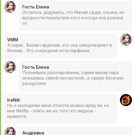
Гость Елена
Осталось додумать, что Малай сдуру, спьяну, из
вредности перепутала кого и когда она рожала
от
VMM
4 серия... Белая гардения, что она олицетворяет в
Японии... Это очередная нота парфюма
Гость Елена
Полнейшее разочарование, самая милая пара
оказалась самой несчастной , а самую бесячую
раскрутили
IraNik
Ну, к молодёжи меня отнести можно вряд ли, но
мне Netflix - опять же из того что видела -
нравится,
Андревна