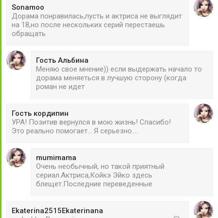
Sonamoo
Дорама понравилась,пусть и актриса не выглядит
на 18,но после нескольких серий перестаешь
обращать
Гость Альбина
Меняю свое мнение)) если выдержать начало то
дорама меняеться в лучшую сторону (когда
роман не идет
Гость кордипин
УРА! Позитив вернулся в мою жизнь! Спасибо!
Это реально помогает... Я серьезно....
mumimama
Очень необычный, но такой приятный
сериал.Актриса,Койкэ Эйко здесь
блещет.Последние переведенные
Ekaterina2515Ekaterinana