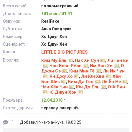
Всего серий:
полнометражный
Длительность:
101 мин. / 01:41
Озвучка:
RealFake
Субтитры:
Анна Окидзукэ
Режиссёр:
Хо Джун Хён
Сценарист:
Хо Джун Хён
Канал:
LiTTLE BiG PiCTURES
В ролях:
Ким Му Ёль
Пак Хи Сун
Ли Гён Ён
,
,
Чон Кван Рёль
Им Вон Хи
О
,
,
,
Джон Се
Ким Мин Гё
Ли Ик Чун
,
,
Ян Джу Хо
Ли Юн Хви
Хён
,
,
,
Бон Шик
Ким Дэ Гон
Ли Ён Нё
,
,
,
Чан Хёк Чин
Юн Дэ Ёль
О А Рин
,
,
Ю Джун Хон
,
Премьера:
12.04.2018 г.
Статус дорамы:
перевод завершён
1
N-a-t-a-l-y-a
Добавил
, 19.03.25