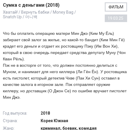
Сумка с деньгами (2018)
ФИЛЬМ
Хватай! / Вернуть бабки / Money Bag /
Snatch Up / 머니백
19.03.25
Что бы оплатить операцию матери Мин Джэ (Ким Му Ёль)
забирает свой залог за жилье, но какой-то бандит (Ким Мин Гё)
крадет его деньги и отдает их ростовщику Пэку (Им Вон Хи),
который в свою очередь передает средства депутату Муну (Чон
Кван Рёль).
Пэк не в восторге от того, что должен постоянно делиться с
Муном, и нанимает для него киллера (Ли Гён Ён). У ростовщика
есть пистолет, который детектив Чхве (Пак Хи Сун) оставил в
качестве залога в игорном зале. Пэк отправляет оружие
киллеру, но доставщик (О Джон Се) по ошибке вручает пистолет
Мин Джэ.
Год выпуска:
2018
Страна:
Корея Южная
Жанр:
криминал, боевик, комедия