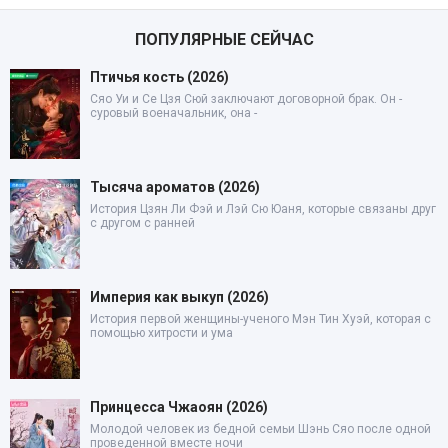
ПОПУЛЯРНЫЕ СЕЙЧАС
Птичья кость (2026)
Сяо Уи и Се Цзя Сюй заключают договорной брак. Он -
суровый военачальник, она -
Тысяча ароматов (2026)
История Цзян Ли Фэй и Лэй Сю Юаня, которые связаны друг
с другом с ранней
Империя как выкуп (2026)
История первой женщины-ученого Мэн Тин Хуэй, которая с
помощью хитрости и ума
Принцесса Чжаоян (2026)
Молодой человек из бедной семьи Шэнь Сяо после одной
проведенной вместе ночи