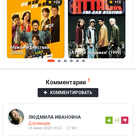
+24
+15
Мужья в действии
(2026)
Атакуй заправки! (1999)
З
1
Комментарии
КОММЕНТИРОВАТЬ
ЛЮДМИЛА ИВАНОВНА
+3
Дорамщик
20 июня 2020 18:57
901