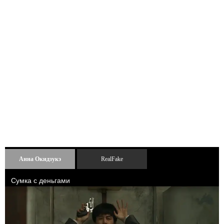
Анна Окидзукэ
RealFake