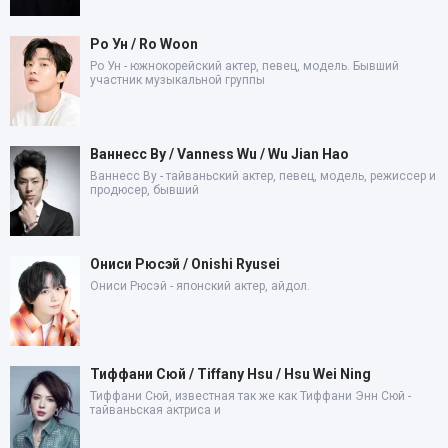
Ро Ун / Ro Woon
Ро Ун - южнокорейский актер, певец, модель. Бывший
участник музыкальной группы
Ваннесс Ву / Vanness Wu / Wu Jian Hao
Ваннесс Ву - тайваньский актер, певец, модель, режиссер и
продюсер, бывший
Ониси Рюсэй / Onishi Ryusei
Ониси Рюсэй - японский актер, айдол.
Тиффани Сюй / Tiffany Hsu / Hsu Wei Ning
Тиффани Сюй, известная так же как Тиффани Энн Сюй -
тайваньская актриса и