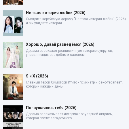
Не твоя история любви (2026)
Смотрите корейскую дораму "Не твоя история любви" (2026)
и вы увидите истории
Хорошо, давай разведёмся (2026)
Дорама расскажет реалистичную историю супругов,
управляющих свадебным салоном,
S и X (2026)
Главный герой Симотори Итито - психиатр и секс-терапевт,
который каждый день
Погружаясь в тебя (2026)
Дорама рассказывает историю популярной актрисы,
которая после загадочного