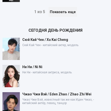
1 из 5
Показать еще
СЕГОДНЯ ДЕНЬ РОЖДЕНИЯ
Сюй Кай Чен / Xu Kai Cheng
Сюй Кай Чен - китайский актер, модель.
Ни Ни / Ni Ni
Ни Ни - китайская актриса, модель.
Чжао Чжи Вэй / Eden Zhao / Zhao Zhi Wei
Чжао Чжи Вэй, известный так же как Иден Чжао, -
китайский актёр, певец, танцор