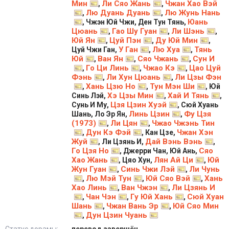
Мин
Ли Сяо Жань
Чжан Хао Вэй
,
,
Лю Дуань Дуань
Лю Жунь Нань
,
,
Юань
, Чжэн Юй Чжи, Ден Тун Тянь,
Цюань
Гао Шу Гуан
Ли Шэнь
,
,
,
Юй Ян
Цуй Пэн
Ду Юй Мин
,
,
,
У Ган
Лю Хуа
Тянь
Цуй Чжи Ган,
,
,
Юй
Ван Ян
Сяо Чжань
Сун И
,
,
,
Го Ци Линь
Чжао Кэ
Цао Цуй
,
,
,
Фэнь
Ли Хун Цюань
Ли Цзы Фэн
,
,
Хань Цзю Но
Тун Мэн Ши
,
,
, Юй
Хэ Цзы Мин
Хай И Тянь
Синь Лэй,
,
,
Цзя Цзин Хуэй
Сунь И Му,
, Сюй Хуань
Линь Цзин
Фу Цзя
Шань, Ло Эр Ян,
,
(1973)
Ли Цян
Чжао Чжэнь Тин
,
,
Дун Кэ Фэй
Чжан Хэн
,
, Кан Цзе,
Жуй
Дай Вэнь Вэнь
, Ли Цзянь И,
,
Го Цзя Но
Сяо
, Джерри Чан, Юй Ань,
Хао Жань
Лян Ай Ци
Юй
, Цяо Хун,
,
Жун Гуан
Синь Чжи Лэй
Ли Чунь
,
,
Лю Мэй Тун
Юй Сяо Вэй
Хань
,
,
,
Хао Линь
Ван Чжэн
Ли Цзянь И
,
,
Чан Чэн
Гу Юй Хань
Сюй Хуан
,
,
,
Шань
Чжан Вань Эр
Юй Сяо Мин
,
,
Дун Цзин Чуань
,