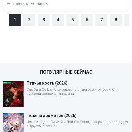
ОТВЕТИТЬ
ЦИТАТА
1
2
3
4
5
6
7
8
9
ПОПУЛЯРНЫЕ СЕЙЧАС
Птичья кость (2026)
Сяо Уи и Се Цзя Сюй заключают договорной брак. Он -
суровый военачальник, она -
Тысяча ароматов (2026)
История Цзян Ли Фэй и Лэй Сю Юаня, которые связаны друг
с другом с ранней