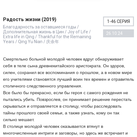
Радость жизни (2019)
1-46 СЕРИЯ
Благодарность за оставшиеся годы /
Дополнительная жизнь в Цин / Joy of Life /
26.10.24
Extra life in Qing / Thankful for the Remaining
Years / Qing Yu Nian / 庆余年
Смертельно больной молодой человек вдруг обнаруживает
себя в теле сына древнекитайского аристократа. Он здоров,
силен, сохранил все воспоминания о прошлом, а в новом мире
его учителями становятся лучший воин тех времен и отравитель
столичного следственного управления.
Все было бы прекрасно, если бы героя с самого рождения не
пытались убить. Повзрослев, он принимает решение перестать
скрываться и отправляется в столицу, чтобы расследовать
тайны прошлого своей семьи, а также узнать, кому он так
сильно мешает.
В столице молодой человек оказывается втянут в
многочисленные интриги и заговоры, но здесь же встречает и