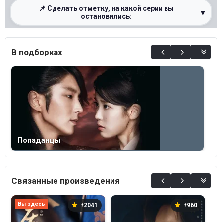
📌 Сделать отметку, на какой серии вы
▾
остановились:
0%
В подборках
Попаданцы
Связанные произведения
Вы здесь
+2041
+960