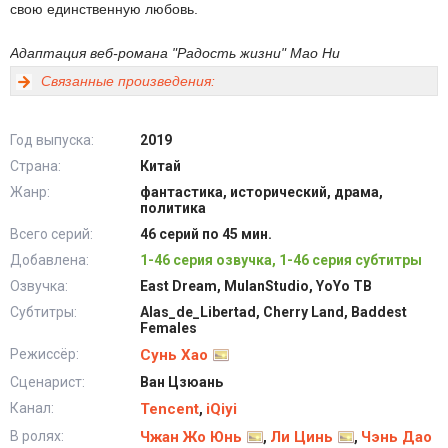
свою единственную любовь.
Адаптация веб-романа "Радость жизни" Мао Ни
Связанные произведения:
Год выпуска:
2019
Страна:
Китай
Жанр:
фантастика, исторический, драма,
политика
Всего серий:
46 серий по 45 мин.
Добавлена:
1-46 серия озвучка, 1-46 серия субтитры
Озвучка:
East Dream, MulanStudio, YoYo ТВ
Субтитры:
Alas_de_Libertad, Cherry Land, Baddest
Females
Режиссёр:
Сунь Хао
Сценарист:
Ван Цзюань
Канал:
Tencent
iQiyi
,
В ролях:
Чжан Жо Юнь
Ли Цинь
Чэнь Дао
,
,