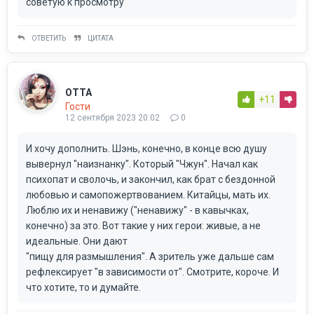
советую к просмотру
ОТВЕТИТЬ
ЦИТАТА
ОТТА
+11
Гости
12 сентября 2023 20:02
0
И хочу дополнить. Шэнь, конечно, в конце всю душу
вывернул "наизнанку". Который "Чжун". Начал как
психопат и сволочь, и закончил, как брат с бездонной
любовью и самопожертвованием. Китайцы, мать их.
Люблю их и ненавижу ("ненавижу" - в кавычках,
конечно) за это. Вот такие у них герои: живые, а не
идеальные. Они дают
"пищу для размышления". А зритель уже дальше сам
рефлексирует "в зависимости от". Смотрите, короче. И
что хотите, то и думайте.