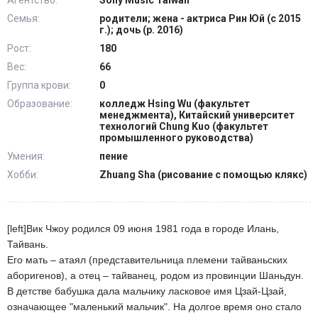
Агентство:
Sony Music Taiwan
Семья:
родители; жена - актриса Рин Юй (с 2015
г.); дочь (р. 2016)
Рост:
180
Вес:
66
Группа крови:
0
Образование:
колледж Hsing Wu (факультет
менеджмента), Китайский университет
технологий Chung Kuo (факультет
промышленного руководства)
Умения:
пение
Хобби:
Zhuang Sha (рисование с помощью клякс)
[left]Вик Чжоу родился 09 июня 1981 года в городе Илань,
Тайвань.
Его мать – атаял (представительница племени тайваньских
аборигенов), а отец – тайванец, родом из провинции Шаньдун.
В детстве бабушка дала мальчику ласковое имя Цзай-Цзай,
означающее "маленький мальчик". На долгое время оно стало