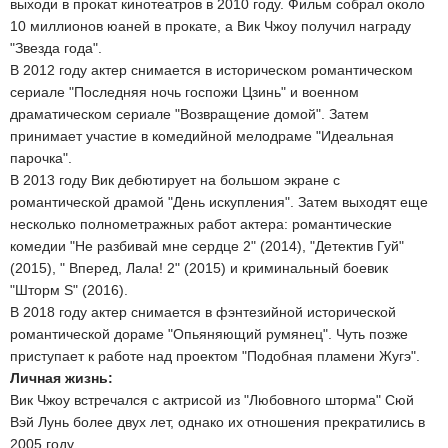
выходи в прокат кинотеатров в 2010 году. Фильм собрал около
10 миллионов юаней в прокате, а Вик Чжоу получил награду
"Звезда года".
В 2012 году актер снимается в историческом романтическом
сериале "Последняя ночь госпожи Цзинь" и военном
драматическом сериале "Возвращение домой". Затем
принимает участие в комедийной мелодраме "Идеальная
парочка".
В 2013 году Вик дебютирует на большом экране с
романтической драмой "День искупления". Затем выходят еще
несколько полнометражных работ актера: романтические
комедии "Не разбивай мне сердце 2" (2014), "Детектив Гуй"
(2015), " Вперед, Лала! 2" (2015) и криминальный боевик
"Шторм S" (2016).
В 2018 году актер снимается в фэнтезийной исторической
романтической дораме "Опьяняющий румянец". Чуть позже
приступает к работе над проектом "Подобная пламени Жугэ".
Личная жизнь:
Вик Чжоу встречался с актрисой из "Любовного шторма" Сюй
Вэй Лунь более двух лет, однако их отношения прекратились в
2005 году.