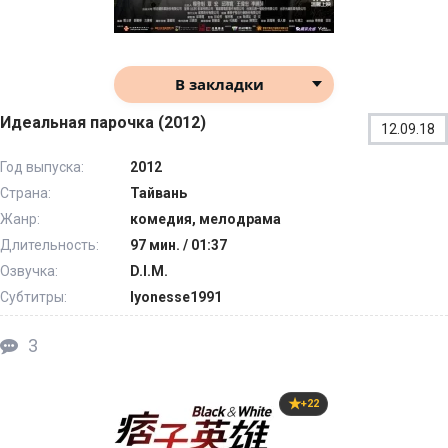
В закладки
Идеальная парочка (2012)
12.09.18
Год выпуска:
2012
Страна:
Тайвань
Жанр:
комедия, мелодрама
Длительность:
97 мин. / 01:37
Озвучка:
D.I.M.
Субтитры:
lyonesse1991
3
+22