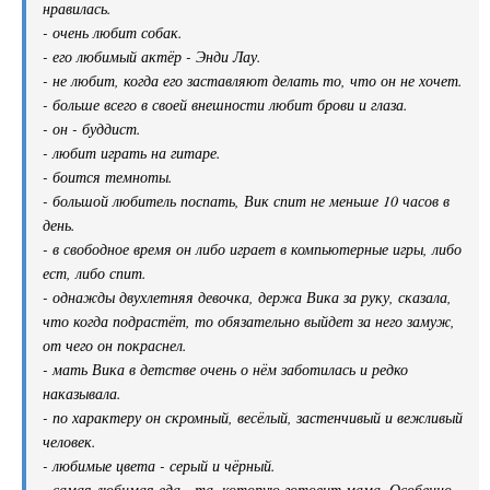
нравилась.
- очень любит собак.
- его любимый актёр - Энди Лау.
- не любит, когда его заставляют делать то, что он не хочет.
- больше всего в своей внешности любит брови и глаза.
- он - буддист.
- любит играть на гитаре.
- боится темноты.
- большой любитель поспать, Вик спит не меньше 10 часов в
день.
- в свободное время он либо играет в компьютерные игры, либо
ест, либо спит.
- однажды двухлетняя девочка, держа Вика за руку, сказала,
что когда подрастёт, то обязательно выйдет за него замуж,
от чего он покраснел.
- мать Вика в детстве очень о нём заботилась и редко
наказывала.
- по характеру он скромный, весёлый, застенчивый и вежливый
человек.
- любимые цвета - серый и чёрный.
- самая любимая еда - та, которую готовит мама. Особенно