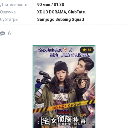
Длительность:
90 мин./ 01:30
Озвучка:
XDUB DORAMA, ClubFate
Субтитры:
Samjogo Subbing Squad
6
+55