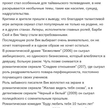
проект стал особенным для тайваньского телевидения, в нем
раскрываются необычные темы, такие как насилие, суицид,
надругательства.
Критики и зрители пришли к выводу, что благодаря талантливой
игре актеров сериал стал популярным не только на родине, но
и в других станах. Актеры, исполнители главных ролей, Барби
Сюй и Вик Чжоу стали востребованными.
Последующие роли Вик выбирает очень внимательно, он не
хочет повторений и в одном образе не хочет остаться.
В романтической драме "Безмолвие" (2006) он сыграл
амбициозного, но одинокого бизнесмена, который влюбляется в
девушку, больную раком. Чуть позже снимается в
романтическом сериале "Сладкие отношения" (207), где сыграл
роль раздражительного повара-перфекциониста, постоянно
поучающего своих учеников.
Роль забавного писателя Вик воплотил на экране в
романтическом сериале "Желаю видеть тебя снова", а в
детективном сериале "Черный и белый" (2009) он сыграл
полицейского с сомнительным прошлым.
Романтическая комедия "Буду любить тебя 10 тысяч лет"