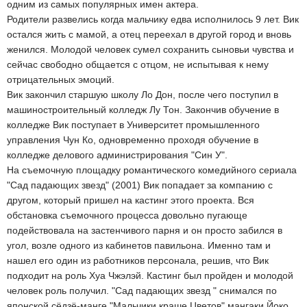
одним из самых популярных имен актера.
Родители развелись когда мальчику едва исполнилось 9 лет. Вик
остался жить с мамой, а отец переехал в другой город и вновь
женился. Молодой человек сумел сохранить сыновьи чувства и
сейчас свободно общается с отцом, не испытывая к нему
отрицательных эмоций.
Вик закончил старшую школу Ло Дон, после чего поступил в
машиностроительный колледж Лу Тон. Закончив обучение в
колледже Вик поступает в Университет промышленного
управления Чун Ко, одновременно проходя обучение в
колледже делового администрирования "Син У".
На съемочную площадку романтического комедийного сериала
"Сад падающих звезд" (2001) Вик попадает за компанию с
другом, который пришел на кастинг этого проекта. Вся
обстановка съемочного процесса довольно пугающе
подействовала на застенчивого парня и он просто забился в
угол, возле одного из кабинетов павильона. Именно там и
нашел его один из работников персонала, решив, что Вик
подходит на роль Хуа Чжэлэй. Кастинг был пройден и молодой
человек роль получил. "Сад падающих звезд " снимался по
японской сёдзё-манге "Мальчики краше Цветов" мангаки Йоко