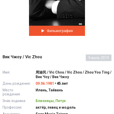
Фильмография
Вик Чжоу / Vic Zhou
9 июль 2019
Имя:
周渝民 / Vic Chou / Vic Zhou / Zhou You Ting /
Вик Чоу / Вик Чжоу
День рождения:
09.06.1981
• 45 лет
Место
Илань, Тайвань
рождения:
Знак зодиака:
Близнецы, Петух
Профессия:
актёр, певец и модель