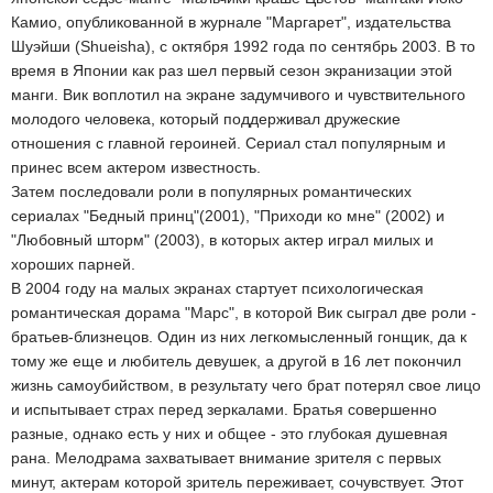
Камио, опубликованной в журнале "Маргарет", издательства
Шуэйши (Shueisha), с октября 1992 года по сентябрь 2003. В то
время в Японии как раз шел первый сезон экранизации этой
манги. Вик воплотил на экране задумчивого и чувствительного
молодого человека, который поддерживал дружеские
отношения с главной героиней. Сериал стал популярным и
принес всем актером известность.
Затем последовали роли в популярных романтических
сериалах "Бедный принц"(2001), "Приходи ко мне" (2002) и
"Любовный шторм" (2003), в которых актер играл милых и
хороших парней.
В 2004 году на малых экранах стартует психологическая
романтическая дорама "Марс", в которой Вик сыграл две роли -
братьев-близнецов. Один из них легкомысленный гонщик, да к
тому же еще и любитель девушек, а другой в 16 лет покончил
жизнь самоубийством, в результату чего брат потерял свое лицо
и испытывает страх перед зеркалами. Братья совершенно
разные, однако есть у них и общее - это глубокая душевная
рана. Мелодрама захватывает внимание зрителя с первых
минут, актерам которой зритель переживает, сочувствует. Этот