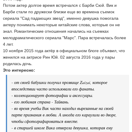
Потом актер долгое время встречался с Барби Сюй. Вик и
Барби стали по дружески близки еще во времена съемок
сериала "Сад падающих звезд", именно девушка помогала
актеру понимать некоторые китайские слова, которые он не
знал. Романтические отношения начались на съемках
мелодраматического сериала "Марс". Пара встречалась более
4 лет.
10 ноября 2015 года актёр в официальном блоге объявил, что
женился на актрисе Рин Юй. 02 августа 2016 года у пары
родилась дочь.
Это интересно:
- от своей бабушки получил прозвище Zaizai, которое
впоследствии часто использовали его фанаты.
- коллекционирует фотографии и аксессуары.
- его любимая страна - Тайвань.
- во время учебы Вик часто находил вырезанные на своей
парте признания в любви. А иногда его караулили во дворе,
чтобы сфотографироваться вместе.
- в старшей школе Вика отвергла девушка, которая ему