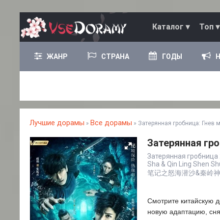
Каталог ▾
Топ ▾
ЖАНР
СТРАНА
ГОДЫ
Лучшие дорамы
Все дорамы
»
» Затерянная гробница: Гнев м
Затерянная гро
Затерянная гробница 2 /
Sha & Qin Ling Shen S
笔记之怒海潜沙&秦岭
Смотрите китайскую д
новую адаптацию, сня