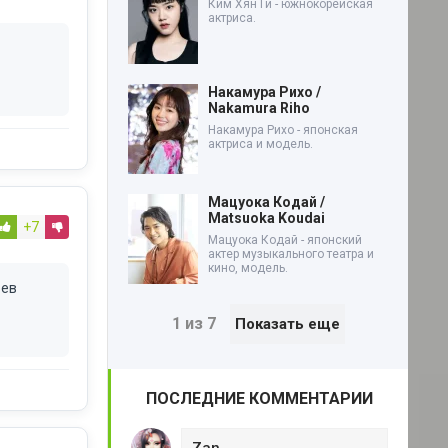
Ким Хян Ги - южнокорейская
актриса.
Накамура Рихо /
Nakamura Riho
Накамура Рихо - японская
актриса и модель.
Мацуока Кодай /
Matsuoka Koudai
+7
Мацуока Кодай - японский
актер музыкального театра и
кино, модель.
оев
1 из 7
Показать еще
ПОСЛЕДНИЕ КОММЕНТАРИИ
Zan