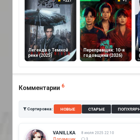
+221
+1
Легенда о Темной
Переправщик: 10-я
реке (2025)
годовщина (2026)
6
Комментарии
Сортировка:
НОВЫЕ
СТАРЫЕ
ПОПУЛЯР
VANILLKA
8 июля 2025 22:10
Дорамщик
3