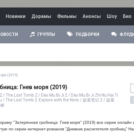
Новинки
Дорамы
Фильмы
Анонсы
Шоу
Био
НОВОСТИ
ГРУППЫ
ПОДБОРКИ
ФЛУД
оря (2019)
бница: Гнев моря (2019)
 The Lost Tomb 2 / Dao Mu Bi Ji 2 / Dao Mu Bi Ji Zhi Nu Hai Ti
hu / The Lost Tomb 2: Explore with the Note / 盗墓笔记 2 / 盗墓
神树
ораму "Затерянная гробница: Гнев моря" (2019) все серии онлайн 
тую по серии интернет-романов "Дневник расхитителя гробниц" Н