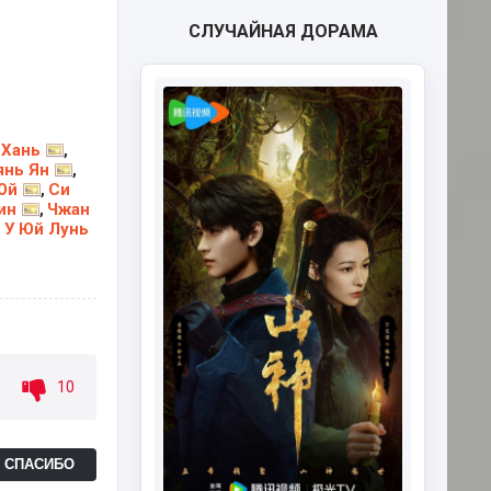
СЛУЧАЙНАЯ ДОРАМА
 Хань
,
янь Ян
,
Юй
Си
,
ин
Чжан
,
У Юй Лунь
,
10
Ь СПАСИБО