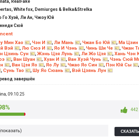
nata, RealFake
bertas, White fox, Demiurges & Belka&Strelka
 Го Хуэй, Ли Ан, Чжоу Юй
ннеди Сюй
ncent
у Мин Хао
Чэн И
Ли Мань
Чжан Бо Юй
Ма Цзин
,
,
,
,
й Вэй
Лю Сюэ И
Яо И Чэнь
Чинь Ши Че
Чжан Т
,
,
,
,
н Цзинь Сун
Жэнь Цзя Лунь
Ли Жо Цзя
Хань Чэн 
,
,
,
юэ
Ван Шуан
Хуан И
Ван Хуэй Чунь
Чэнь Сюй М
,
,
,
,
ян
Ван Цзя Яо
Яо Лу
Чжао Яо Син
Пэн Юй Сы
,
,
,
,
Сунь Тао
Шу Яо Сюань
Вэй Цзянь Лун
,
,
,
ревод завершён
ina
, 09.10.25
98%
442
показать
СКАЗАТ