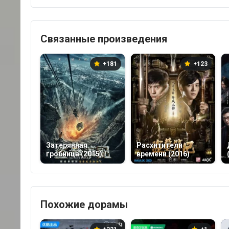
Связанные произведения
+181
+123
Затерянная
Расхитители
гробница (2015)
времени (2016)
Похожие дорамы