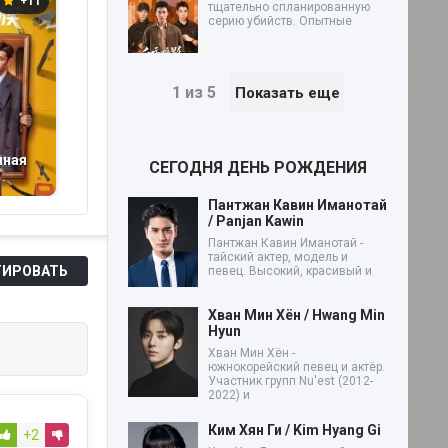
+11
+6
+2
тщательно спланированную
серию убийств. Опытные
1 из 5
Показать еще
нная
Безопасная
Осиное гнездо
СЕГОДНЯ ДЕНЬ РОЖДЕНИЯ
дистанция (2026)
(2023)
Сы
Пантжан Кавин Иманотай
/ Panjan Kawin
Пантжан Кавин Иманотай -
тайский актер, модель и
ИРОВАТЬ
певец. Высокий, красивый и
Хван Мин Хён / Hwang Min
Hyun
Хван Мин Хён -
южнокорейский певец и актёр.
Участник групп Nu'est (2012-
2022) и
Ким Хян Ги / Kim Hyang Gi
+2