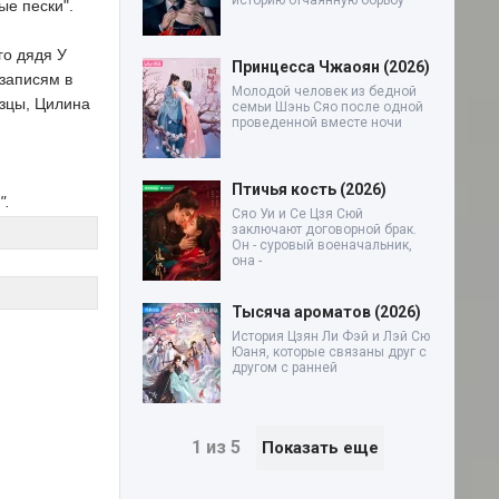
историю отчаянную борьбу
ые пески".
го дядя У
Принцесса Чжаоян (2026)
записям в
Молодой человек из бедной
нзцы, Цилина
семьи Шэнь Сяо после одной
проведенной вместе ночи
Птичья кость (2026)
".
Сяо Уи и Се Цзя Сюй
заключают договорной брак.
Он - суровый военачальник,
она -
Тысяча ароматов (2026)
История Цзян Ли Фэй и Лэй Сю
Юаня, которые связаны друг с
другом с ранней
1 из 5
Показать еще