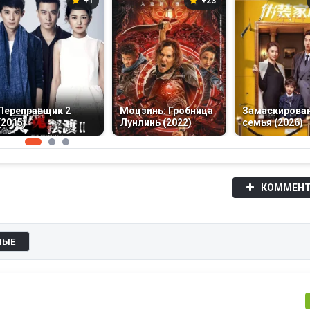
+1
+23
Переправщик 2
Моцзинь: Гробница
Замаскирова
(2015)
Лунлинь (2022)
семья (2026)
КОММЕНТ
НЫЕ