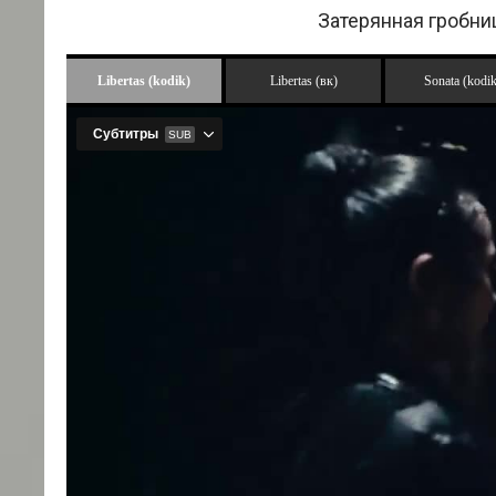
Затерянная гробниц
Libertas (kodik)
Libertas (вк)
Sonata (kodik