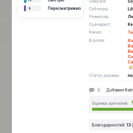
Смотрю
19
Озвучка:
So
Пересматриваю
5
Субтитры:
Li
Режиссёр:
Лю
Сценарист:
Ке
Канал:
Te
В ролях:
Хо
Вэ
Ва
С
С
Статус дорамы:
пе
6
Katr
Добавил
Оценка зрителей:
Благодарностей:
13