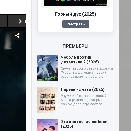
Горный дух (2025)
Тизер
Смотреть
ПРЕМЬЕРЫ
Чеболь против
детектива 2 (2026)
Сюжет второго сезона дорамы
"Чеболь x Детектив" (2024)
рассказывает о чеболе в
Парень из чата (2026)
Уцуми Кэйто - талантливый
манга-редактор, который на
самом деле страдает от
Эта проклятая любовь
(2026)