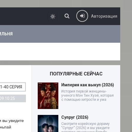
Авторизация
ИЛЬНЯ
ПОПУЛЯРНЫЕ СЕЙЧАС
Империя как выкуп (2026)
1-40 СЕРИЯ
История первой женщины-
ученого Мэн Тин Хуэй, которая
09.10.25
с помощью хитрости и ума
Супруг (2026)
и вы увидите
Смотрите корейскую дораму
аньпай
"Супруг" (2026) и вы увидите