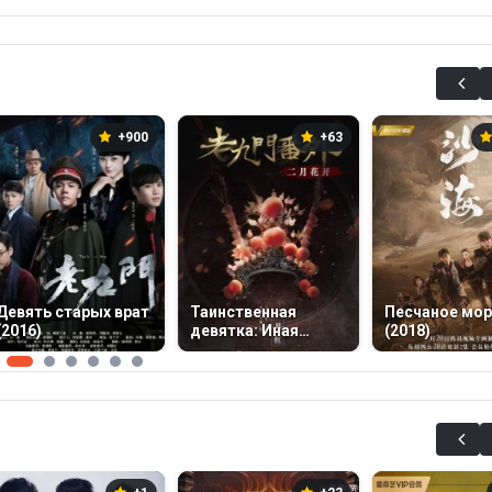
+900
+63
Девять старых врат
Таинственная
Песчаное мор
(2016)
девятка: Иная
(2018)
история (2016)