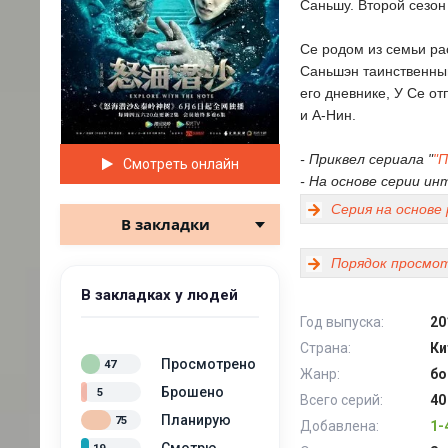
Саньшу. Второй сезон 
Се родом из семьи ра
Саньшэн таинственным
его дневнике, У Се о
и А-Нин.
- Приквел сериала "
"П
Смотреть онлайн
- На основе серии и
Серия на основе
В закладки
Порядок просмот
В закладках у людей
Год выпуска:
20
Страна:
Ки
Просмотрено
47
Жанр:
бо
Брошено
5
Всего серий:
40
Планирую
75
Добавлена:
1-