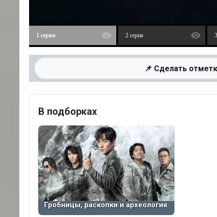
1 серия
2 серия
📌 Сделать отметк
В подборках
Гробницы, раскопки и археология