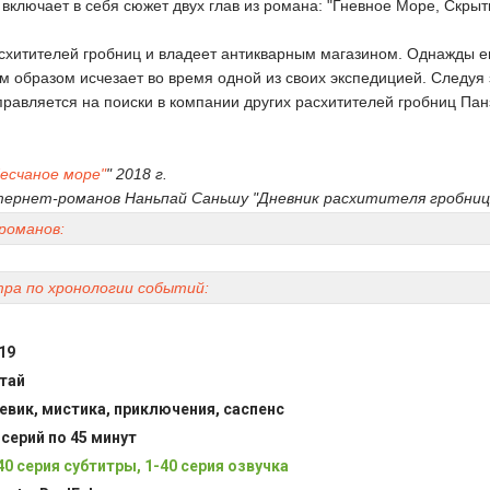
включает в себя сюжет двух глав из романа: "Гневное Море, Скрыт
схитителей гробниц и владеет антикварным магазином. Однажды е
 образом исчезает во время одной из своих экспедицией. Следуя 
тправляется на поиски в компании других расхитителей гробниц Па
есчаное море"
" 2018 г.
нтернет-романов Наньпай Саньшу "Дневник расхитителя гробниц
 романов:
ра по хронологии событий:
19
тай
евик, мистика, приключения, саспенс
 серий по 45 минут
40 серия субтитры, 1-40 серия озвучка