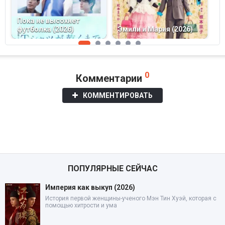
Пока не высохнет
футболка (2026)
Эмили и Мария (2026)
S
0
Комментарии
КОММЕНТИРОВАТЬ
ПОПУЛЯРНЫЕ СЕЙЧАС
Империя как выкуп (2026)
История первой женщины-ученого Мэн Тин Хуэй, которая с
помощью хитрости и ума