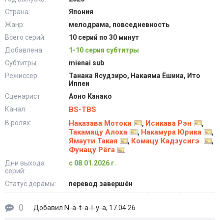
Страна:
Япония
Жанр:
мелодрама, повседневность
Всего серий:
10 серий по 30 минут
Добавлена:
1-10 серия субтитры
Субтитры:
mienai sub
Режиссёр:
Танака Ясудзиро, Накаяма Ёшика, Ито
Иппеи
Сценарист:
Аоно Канако
Канал:
BS-TBS
В ролях:
Наказава Мотоки
Исикава Рэн
,
,
Такамацу Алоха
Накамура Юрика
,
,
Ямаути Такая
Комацу Кадзусигэ
,
,
Фунацу Рёга
Дни выхода
с 08.01.2026 г.
серий:
Статус дорамы:
перевод завершён
0
N-a-t-a-l-y-a
Добавил
, 17.04.26