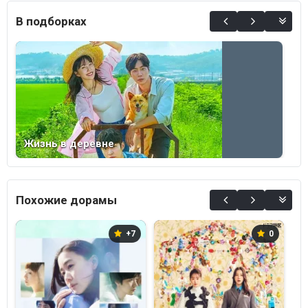
0%
В подборках
Жизнь в деревне
Похожие дорамы
+7
0