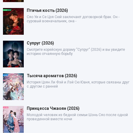
Птичья кость (2026)
Сяо Уи и Се Цзя Сюй заключают договорной брак. Он -
суровый военачальник, она -
Супруг (2026)
Смотрите корейскую дораму "Супруг" (2026) и вы увидите
историю отчаянную борьбу
Тысяча ароматов (2026)
История Цзян Ли Фэй и Лэй Сю Юаня, которые связаны друг
с другом с ранней
Принцесса Чжаоян (2026)
Молодой человек из бедной семьи Шэнь Сяо после одной
проведенной вместе ночи