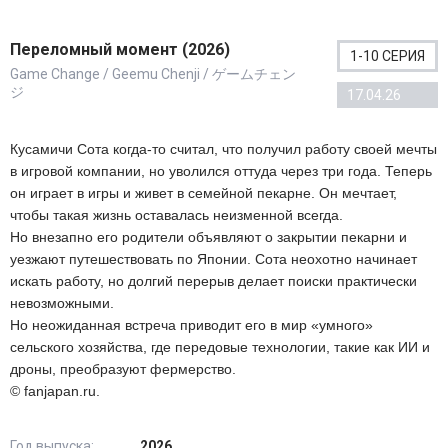
Переломный момент (2026)
1-10 СЕРИЯ
Game Change / Geemu Chenji / ゲームチェン
ジ
17.04.26
Кусамичи Сота когда-то считал, что получил работу своей мечты
в игровой компании, но уволился оттуда через три года. Теперь
он играет в игры и живет в семейной пекарне. Он мечтает,
чтобы такая жизнь оставалась неизменной всегда.
Но внезапно его родители объявляют о закрытии пекарни и
уезжают путешествовать по Японии. Сота неохотно начинает
искать работу, но долгий перерыв делает поиски практически
невозможными.
Но неожиданная встреча приводит его в мир «умного»
сельского хозяйства, где передовые технологии, такие как ИИ и
дроны, преобразуют фермерство.
© fanjapan.ru.
Год выпуска:
2026