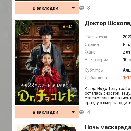
8
В закладки
Доктор Шоколад
+42
Год выпуска:
202
Страна:
Япо
Жанр:
дет
Всего серий:
10 с
Субтитры:
Аль
Добавлена:
1-1
Когда Нода Тэцуя работ
осталась сиротой. Тэц
спасают жизни пациент
правду о смерти родит
4
В закладки
Ночь маскарада
+32