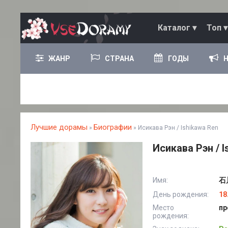
Каталог ▾
Топ ▾
ЖАНР
СТРАНА
ГОДЫ
Лучшие дорамы
Биографии
»
» Исикава Рэн / Ishikawa Ren
Исикава Рэн / I
Имя:
石川
День рождения:
18
Место
пр
рождения: