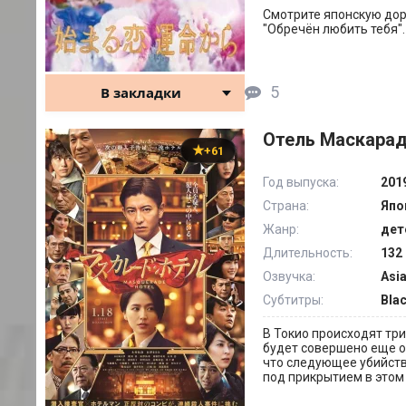
Смотрите японскую дора
"Обречён любить тебя".
5
В закладки
Отель Маскарад
+61
Год выпуска:
201
Страна:
Япо
Жанр:
дет
Длительность:
132 
Озвучка:
Asi
Субтитры:
Bla
В Токио происходят три
будет совершено еще о
что следующее убийств
под прикрытием в этом 