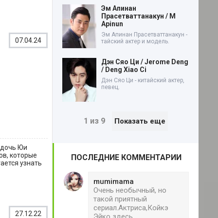
Эм Апинан
Прасетваттанакун / M
Apinun
Эм Апинан Прасетваттанакун -
07.04.24
тайский актер и модель.
Дэн Сяо Ци / Jerome Deng
/ Deng Xiao Ci
Дэн Сяо Ци - китайский актер,
певец.
1 из 9
Показать еще
 дочь Юи
ов, которые
ПОСЛЕДНИЕ КОММЕНТАРИИ
ается узнать
mumimama
Очень необычный, но
такой приятный
сериал.Актриса,Койкэ
27.12.22
Эйко здесь