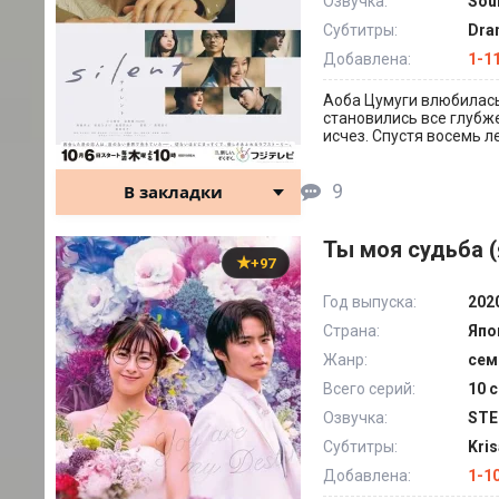
Озвучка:
Sou
Субтитры:
Dra
Добавлена:
1-1
Аоба Цумуги влюбилась 
становились все глубже
исчез. Спустя восемь ле
9
В закладки
Ты моя судьба (
+97
Год выпуска:
202
Страна:
Япо
Жанр:
сем
Всего серий:
10 с
Озвучка:
STE
Субтитры:
Kri
Добавлена:
1-1