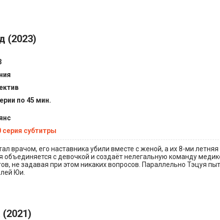
 (2023)
3
ния
ектив
ерии по 45 мин.
янс
0 серия субтитры
ал врачом, его наставника убили вместе с женой, а их 8-ми летняя
уя объединяется с девочкой и создаёт нелегальную команду медик
ов, не задавая при этом никаких вопросов. Параллельно Тэцуя пыт
елей Юи.
 (2021)