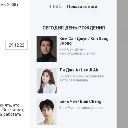
мы 2008 г.
1 из 5
Показать еще
СЕГОДНЯ ДЕНЬ РОЖДЕНИЯ
Ким Сан Джун / Kim Sang
Joong
29.12.22
Ким Сан Джун -
южнокорейский актер.
Ли Джи А / Lee Ji Ah
Ли Джи А - южнокорейская
актриса и певица.
Бянь Чэн / Bian Cheng
онять, что
Бянь Чэн - китайский актер.
 Он считает,
ть работать