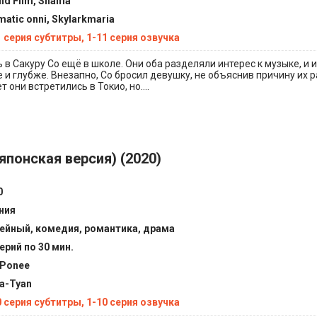
nd Film, Shama
matic onni, Skylarkmaria
1 серия субтитры, 1-11 серия озвучка
в Сакуру Со ещё в школе. Они оба разделяли интерес к музыке, и 
 и глубже. Внезапно, Со бросил девушку, не объяснив причину их р
т они встретились в Токио, но....
японская версия) (2020)
0
ния
ейный, комедия, романтика, драма
ерий по 30 мин.
Ponee
sa-Tyan
0 серия субтитры, 1-10 серия озвучка