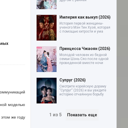
другом с ранней
Империя как выкуп (2026)
История первой женщины-
ученого Мэн Тин Хуэй, которая
с помощью хитрости и ума
ьных
Принцесса Чжаоян (2026)
Молодой человек из бедной
семьи Шэнь Сяо после одной
проведенной вместе ночи
Супруг (2026)
Смотрите корейскую дораму
"Супруг" (2026) и вы увидите
коммуникаций
историю отчаянную борьбу
ивной моделью
1 из 5
Показать еще
 этом же году