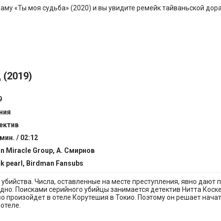
му «Ты моя судьба» (2020) и вы увидите ремейк тайваньской дора
 (2019)
9
ния
ектив
мин. / 02:12
an Miracle Group, А. Смирнов
ck pearl, Birdman Fansubs
 убийства. Числа, оставленные на месте преступления, явно дают п
дно. Поисками серийного убийцы занимается детектив Нитта Коске.
о произойдет в отеле Корутешия в Токио. Поэтому он решает нача
отеле.