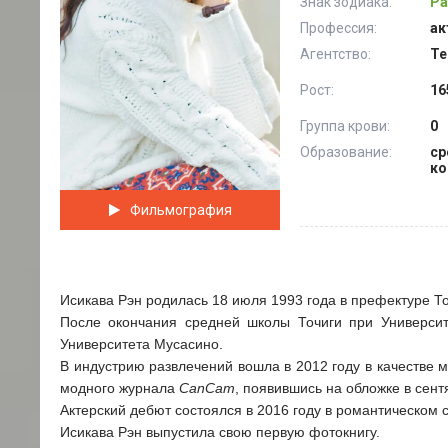
Знак зодиака:
Ра
Профессия:
ак
Агентство:
Te
Рост:
16
Группа крови:
0
Образование:
ср
ко
Фильмография
Исикава Рэн родилась 18 июля 1993 года в префектуре То
После окончания средней школы Точиги при Университ
Университета Мусасино.
В индустрию развлечений вошла в 2012 году в качестве 
модного журнала
CanCam
, появившись на обложке в сен
Актерский дебют состоялся в 2016 году в романтическом с
Исикава Рэн выпустила свою первую фотокнигу.