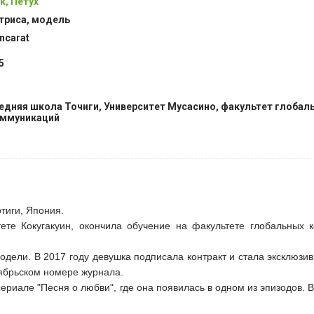
к, Петух
триса, модель
ncarat
5
едняя школа Точиги, Университет Мусасино, факультет глобал
ммуникаций
тиги, Япония.
ете Кокугакуин, окончила обучение на факультете глобальных 
модели. В 2017 году девушка подписала контракт и стала эксклюз
тябрьском номере журнала.
ериале "Песня о любви", где она появилась в одном из эпизодов. В