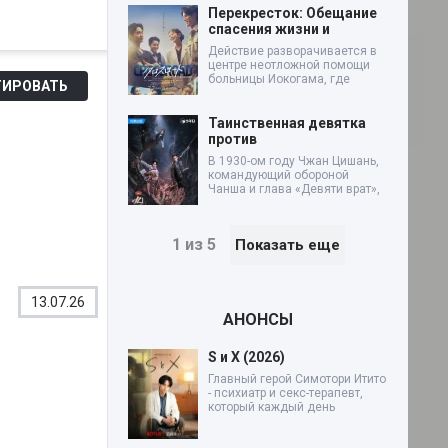
Перекресток: Обещание
спасения жизни и
Действие разворачивается в
центре неотложной помощи
больницы Иокогама, где
ИРОВАТЬ
Таинственная девятка
против
В 1930-ом году Чжан Цишань,
командующий обороной
Чанша и глава «Девяти врат»,
1 из 5
Показать еще
13.07.26
АНОНСЫ
S и X (2026)
Главный герой Симотори Итито
- психиатр и секс-терапевт,
который каждый день