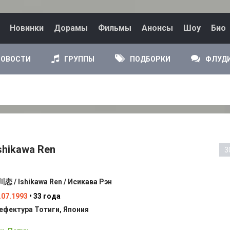
Новинки
Дорамы
Фильмы
Анонсы
Шоу
Био
НОВОСТИ
ГРУППЫ
ПОДБОРКИ
ФЛУД
shikawa Ren
3
恋 / Ishikawa Ren / Исикава Рэн
.07.1993
• 33 года
ефектура Тотиги, Япония