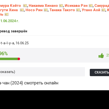
мура Кэйто
Накаяма Хинано
Исикава Рэн
Сакура
,
,
,
гути Хина
Носэ Рин
Танака Такэто
Утано Аой
,
,
,
,
ль
11.06.2024 г.
ревод завершён
t-a-l-y-a
, 16.06.25
96%
2
показать
СКАЗАТ
-чан (2024) смотреть онлайн