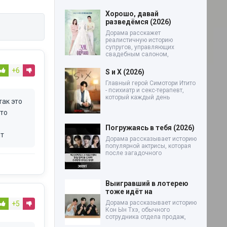
Хорошо, давай
разведёмся (2026)
Дорама расскажет
реалистичную историю
супругов, управляющих
свадебным салоном,
+6
S и X (2026)
Главный герой Симотори Итито
- психиатр и секс-терапевт,
который каждый день
так это
что
Погружаясь в тебя (2026)
ит
Дорама рассказывает историю
популярной актрисы, которая
после загадочного
Выигравший в лотерею
тоже идёт на
Дорама рассказывает историю
+5
Кон Ын Тхэ, обычного
сотрудника отдела продаж,