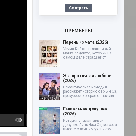
Смотреть
ПРЕМЬЕРЫ
Парень из чата (2026)
Уцуми Кэйто - талантливый
манга-редактор, который на
самом деле страдает от
Эта проклятая любовь
(2026)
Романтическая комедия
расскажет историю о Го Ын Сэ,
прокуроре, которая однажды
Гениальная девушка
(2026)
6 серия
7 серия
История о талантливой
девушке Линь Чжи Ся, которая
вместе с лучшим учеником