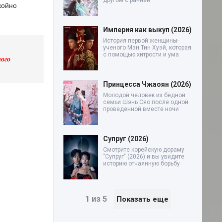
другом с ранней
койно
Империя как выкуп (2026)
История первой женщины-
ученого Мэн Тин Хуэй, которая
с помощью хитрости и ума
ого
Принцесса Чжаоян (2026)
Молодой человек из бедной
семьи Шэнь Сяо после одной
проведенной вместе ночи
Супруг (2026)
Смотрите корейскую дораму
"Супруг" (2026) и вы увидите
историю отчаянную борьбу
1 из 5
Показать еще