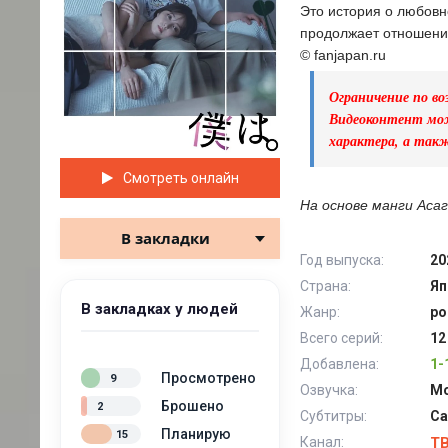
Это история о любовно
продолжает отношения
© fanjapan.ru
Ограничение по во
Видеоконтент мож
характера, а так
Смотреть онлайн
На основе манги Асаг
В закладки
Год выпуска:
20
Страна:
Яп
В закладках у людей
Жанр:
ро
Всего серий:
12
Добавлена:
1-
Просмотрено
9
Озвучка:
Mo
Брошено
2
Субтитры:
Са
Планирую
15
Канал:
T