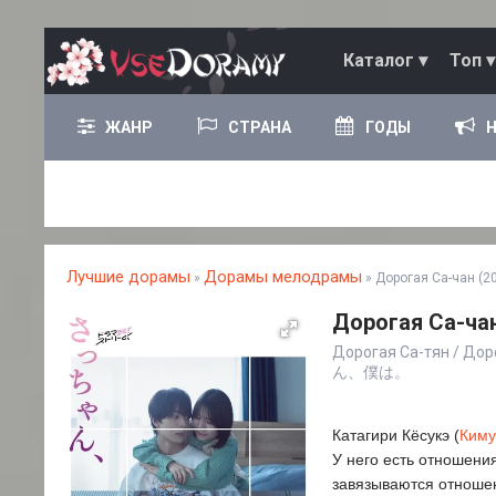
Каталог ▾
Топ ▾
ЖАНР
СТРАНА
ГОДЫ
Лучшие дорамы
Дорамы мелодрамы
»
» Дорогая Са-чан (2
Дорогая Са-чан
Дорогая Са-тян / Дор
ん、僕は。
Катагири Кёсукэ (
Киму
У него есть отношения
завязываются отношен