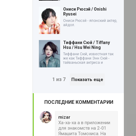
Ониси Рюсэй / Onishi
Ryusei
Ониси Рюсэй - японский актер,
айдол.
Тиффани Сюй / Tiffany
Hsu / Hsu Wei Ning
Тиффани Сюй, известная так
же как Тиффани Энн Сюй -
тайваньская актриса и
1 из 7
Показать еще
ПОСЛЕДНИЕ КОММЕНТАРИИ
mizar
Ха-ха-ха а в приложении
для знакомств на 2-01
Ямашита Томохиса. На