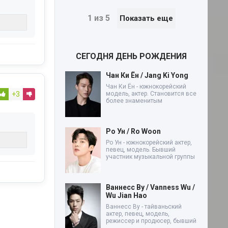
1 из 5
Показать еще
СЕГОДНЯ ДЕНЬ РОЖДЕНИЯ
Чан Ки Ён / Jang Ki Yong
Чан Ки Ён - южнокорейский
+3
модель, актер. Становится все
более знаменитым
Ро Ун / Ro Woon
Ро Ун - южнокорейский актер,
певец, модель. Бывший
участник музыкальной группы
Ваннесс Ву / Vanness Wu /
Wu Jian Hao
Ваннесс Ву - тайваньский
актер, певец, модель,
режиссер и продюсер, бывший