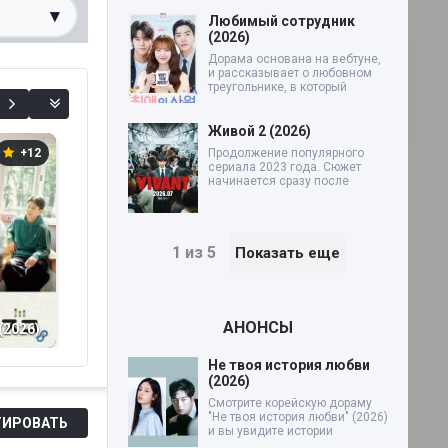
▾
Любимый сотрудник
(2026)
Дорама основана на вебтуне,
0%
и рассказывает о любовном
треугольнике, в который
Живой 2 (2026)
+12
+7
+4
Продолжение популярного
сериала 2023 года. Сюжет
начинается сразу после
1 из 5
Показать еще
Ночь, когда я
Тайный пыл
П
АНОНСЫ
(2026)
забеременела от
неприступного
вм
президента (2026)
коллеги (2026)
Не твоя история любви
(2026)
Смотрите корейскую дораму
"Не твоя история любви" (2026)
ИРОВАТЬ
и вы увидите истории