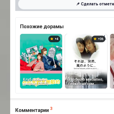
📌 Сделать отметк
Похожие дорамы
+4
+36
Клуб любви к
Это было внезапно,
милому (2026)
словно шторм
(2004)
3
Комментарии