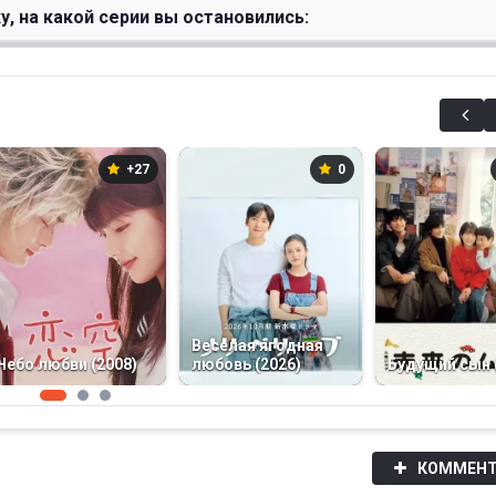
у, на какой серии вы остановились:
+27
0
Веселая ягодная
Небо любви (2008)
любовь (2026)
Будущий сын 
КОММЕНТ