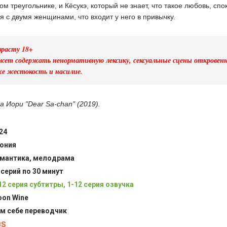
м треугольнике, и Кёсукэ, который не знает, что такое любовь, спо
 с двумя женщинами, что входит у него в привычку.
зрасту 18+
ет содержать ненормативную лексику, сексуальные сцены откровенн
же жестокость и насилие.
а Иори "Dear Sa-chan" (2019).
24
ония
мантика, мелодрама
 серий по 30 минут
12 серия субтитры, 1-12 серия озвучка
on Wine
м себе переводчик
BS