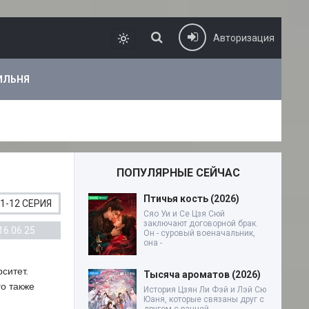
Авторизация
ИЛЬНЯ
ПОПУЛЯРНЫЕ СЕЙЧАС
Птичья кость (2026)
1-12 СЕРИЯ
Сяо Уи и Се Цзя Сюй
заключают договорной брак.
16.06.25
Он - суровый военачальник,
она -
ситет.
Тысяча ароматов (2026)
го также
История Цзян Ли Фэй и Лэй Сю
Юаня, которые связаны друг с