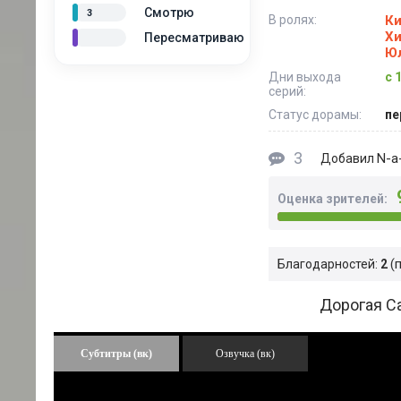
Смотрю
3
В ролях:
Ки
Хи
Пересматриваю
Ю
Дни выхода
с 
серий:
Статус дорамы:
пе
3
N-a-
Добавил
Оценка зрителей:
Благодарностей:
2
Дорогая Са
Субтитры (вк)
Озвучка (вк)