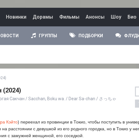
Новинки
Дорамы
Фильмы
Анонсы
Шоу
Био
НОВОСТИ
ГРУППЫ
ПОДБОРКИ
ФЛУД
024)
 (2024)
огая Сакчан / Sacchan, Boku wa. / Dear Sa-chan / さっちゃ
ра Кэйто
) переехал из провинции в Токио, чтобы поступить в универ
 на расстоянии с девушкой из его родного городка, но в Токио у не
ия с замужней женщиной, его соседкой.