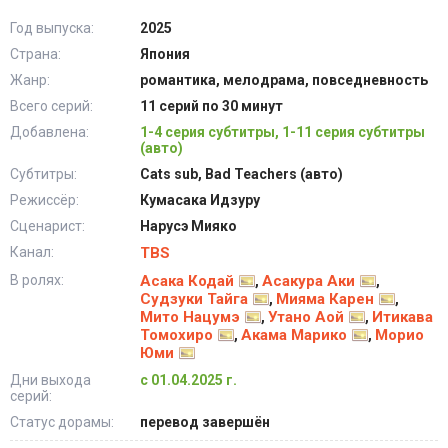
Год выпуска:
2025
Страна:
Япония
Жанр:
романтика, мелодрама, повседневность
Всего серий:
11 серий по 30 минут
Добавлена:
1-4 серия субтитры, 1-11 серия субтитры
(авто)
Субтитры:
Cats sub, Bad Teachers (авто)
Режиссёр:
Кумасака Идзуру
Сценарист:
Нарусэ Мияко
Канал:
TBS
В ролях:
Асака Кодай
Асакура Аки
,
,
Судзуки Тайга
Мияма Карен
,
,
Мито Нацумэ
Утано Аой
Итикава
,
,
Томохиро
Акама Марико
Морио
,
,
Юми
Дни выхода
с 01.04.2025 г.
серий:
Статус дорамы:
перевод завершён