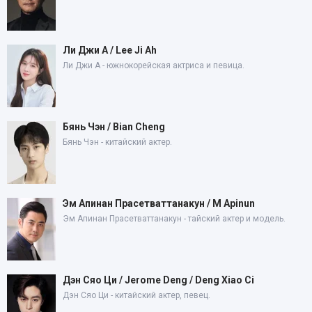
Ли Джи А / Lee Ji Ah
Ли Джи А - южнокорейская актриса и певица.
Бянь Чэн / Bian Cheng
Бянь Чэн - китайский актер.
Эм Апинан Прасетваттанакун / M Apinun
Эм Апинан Прасетваттанакун - тайский актер и модель.
Дэн Сяо Ци / Jerome Deng / Deng Xiao Ci
Дэн Сяо Ци - китайский актер, певец.