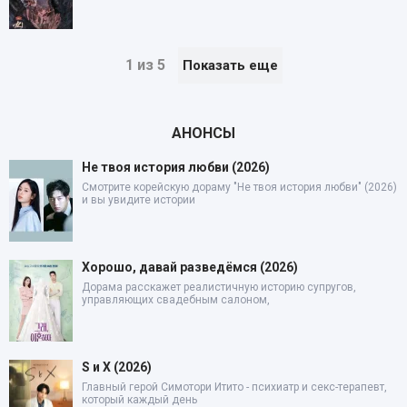
1 из 5
Показать еще
АНОНСЫ
Не твоя история любви (2026)
Смотрите корейскую дораму "Не твоя история любви" (2026)
и вы увидите истории
Хорошо, давай разведёмся (2026)
Дорама расскажет реалистичную историю супругов,
управляющих свадебным салоном,
S и X (2026)
Главный герой Симотори Итито - психиатр и секс-терапевт,
который каждый день