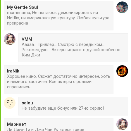
My Gentle Soul
mumimama, Не пытаюсь демонизировать ни
Netflix, ни американскую культуру. Любая культура
прекрасна
VMM
Ааааа... Триллер... Смотрю с передыхом...
Рекомендую... Актёры играют с душой,особенно
Ким Джи
IraNik
Хорошее кино. Сюжет достаточно интересен, хоть
и немного хаотичен. Все актёры с ролями
справились
salou
Не забудьте еще бонус или 27-ю серию!
Маринет
Ли Джун Ги и Джи Чан Ук здесь такие