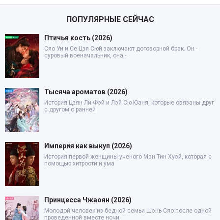
ПОПУЛЯРНЫЕ СЕЙЧАС
Птичья кость (2026)
Сяо Уи и Се Цзя Сюй заключают договорной брак. Он -
суровый военачальник, она -
Тысяча ароматов (2026)
История Цзян Ли Фэй и Лэй Сю Юаня, которые связаны друг
с другом с ранней
Империя как выкуп (2026)
История первой женщины-ученого Мэн Тин Хуэй, которая с
помощью хитрости и ума
Принцесса Чжаоян (2026)
Молодой человек из бедной семьи Шэнь Сяо после одной
проведенной вместе ночи