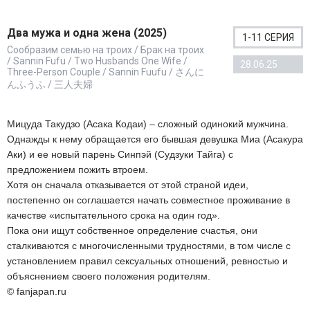
Два мужа и одна жена (2025)
1-11 СЕРИЯ
Сообразим семью на троих / Брак на троих
/ Sannin Fufu / Two Husbands One Wife /
28.06.25
Three-Person Couple / Sannin Fuufu / さんに
んふうふ / 三人夫婦
Мицуда Такудзо (Асака Кодаи) – сложный одинокий мужчина.
Однажды к нему обращается его бывшая девушка Миа (Асакура
Аки) и ее новый парень Синпэй (Судзуки Тайга) с
предложением пожить втроем.
Хотя он сначала отказывается от этой страной идеи,
постепенно он соглашается начать совместное проживание в
качестве «испытательного срока на один год».
Пока они ищут собственное определение счастья, они
сталкиваются с многочисленными трудностями, в том числе с
установлением правил сексуальных отношений, ревностью и
объяснением своего положения родителям.
© fanjapan.ru