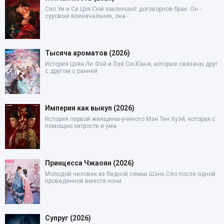
Сяо Уи и Се Цзя Сюй заключают договорной брак. Он -
суровый военачальник, она -
Тысяча ароматов (2026)
История Цзян Ли Фэй и Лэй Сю Юаня, которые связаны друг
с другом с ранней
Империя как выкуп (2026)
История первой женщины-ученого Мэн Тин Хуэй, которая с
помощью хитрости и ума
Принцесса Чжаоян (2026)
Молодой человек из бедной семьи Шэнь Сяо после одной
проведенной вместе ночи
Супруг (2026)