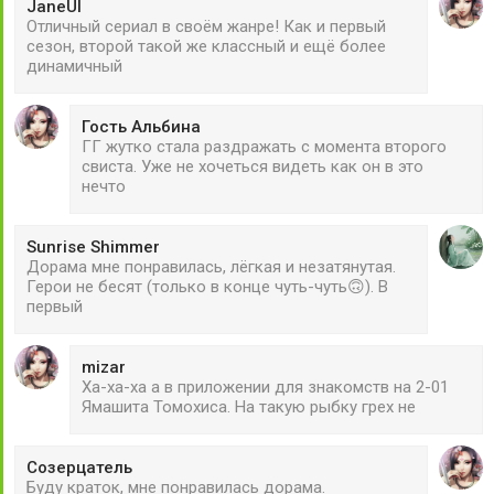
JaneUl
Отличный сериал в своём жанре! Как и первый
сезон, второй такой же классный и ещё более
динамичный
Гость Альбина
ГГ жутко стала раздражать с момента второго
свиста. Уже не хочеться видеть как он в это
нечто
Sunrise Shimmer
Дорама мне понравилась, лёгкая и незатянутая.
Герои не бесят (только в конце чуть-чуть🙃). В
первый
mizar
Ха-ха-ха а в приложении для знакомств на 2-01
Ямашита Томохиса. На такую рыбку грех не
Созерцатель
Буду краток, мне понравилась дорама.