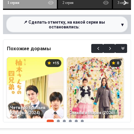
1 серия
2 серия
3 серия
📌 Сделать отметку, на какой серии вы
▾
остановились:
0%
Похожие дорамы
+15
0
Четверо братьев
П
Юдзуки (2024)
Эмили и Мария (2026)
ф