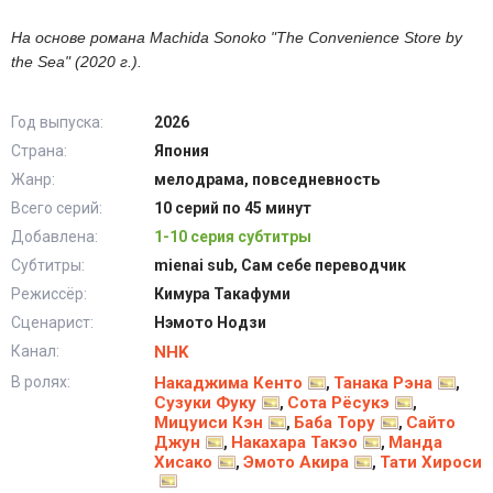
На основе романа Machida Sonoko "The Convenience Store by
the Sea" (2020 г.).
Год выпуска:
2026
Страна:
Япония
Жанр:
мелодрама, повседневность
Всего серий:
10 серий по 45 минут
Добавлена:
1-10 серия субтитры
Субтитры:
mienai sub, Сам себе переводчик
Режиссёр:
Кимура Такафуми
Сценарист:
Нэмото Нодзи
Канал:
NHK
В ролях:
Накаджима Кенто
Танака Рэна
,
,
Сузуки Фуку
Сота Рёсукэ
,
,
Мицуиси Кэн
Баба Тору
Сайто
,
,
Джун
Накахара Такэо
Манда
,
,
Хисако
Эмото Акира
Тати Хироси
,
,