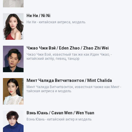
Ни Ни / Ni Ni
Ни Ни - китайская актриса, модель.
Чжао Чжи Вэй / Eden Zhao / Zhao Zhi Wei
Чжао Чжи Вэй, известный так же как Иден Чжао, -
китайский актёр, певец, танцор
Минт Чалида Витчитвонтон / Mint Chalida
Минт Чалида Витчитвонтон, известная также как Минт -
тайская актриса и модель.
Вэнь Юань / Cavan Wen / Wen Yuan
Вэнь Юань - китайский актер и модель.