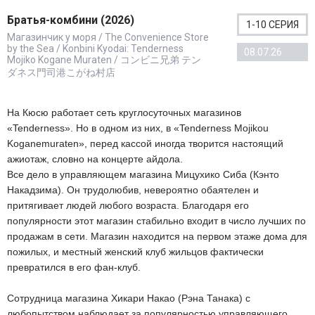
Братья-комбини (2026)
1-10 СЕРИЯ
Магазинчик у моря / The Convenience Store
by the Sea / Konbini Kyodai: Tenderness
08.07.26
Mojiko Kogane Muraten / コンビニ兄弟 テン
ダネス門司港こがね村店
На Кюсю работает сеть круглосуточных магазинов
«Tenderness». Но в одном из них, в «Tenderness Mojikou
Koganemuraten», перед кассой иногда творится настоящий
ажиотаж, словно на концерте айдола.
Все дело в управляющем магазина Мицухико Сиба (Кэнто
Накадзима). Он трудолюбив, невероятно обаятелен и
притягивает людей любого возраста. Благодаря его
популярности этот магазин стабильно входит в число лучших по
продажам в сети. Магазин находится на первом этаже дома для
пожилых, и местный женский клуб жильцов фактически
превратился в его фан-клуб.
Сотрудница магазина Хикари Накао (Рэна Танака) с
любопытством наблюдает за популярностью управляющего.