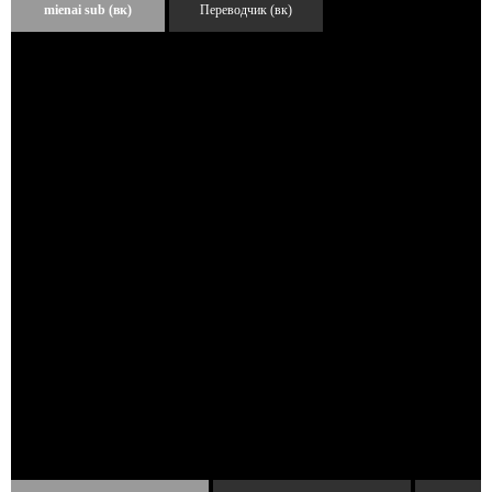
mienai sub (вк)
Переводчик (вк)