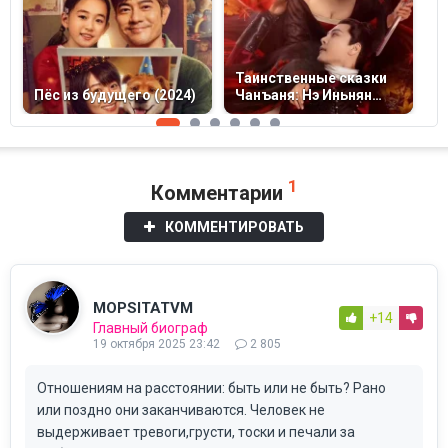
Таинственные сказки
М
Пёс из будущего (2024)
Чанъаня: Нэ Иньнян
(
(2024)
1
Комментарии
КОММЕНТИРОВАТЬ
MOPSITATVM
+14
Главный биограф
19 октября 2025 23:42
2 805
Отношениям на расстоянии: быть или не быть? Рано
или поздно они заканчиваются. Человек не
выдерживает тревоги,грусти, тоски и печали за