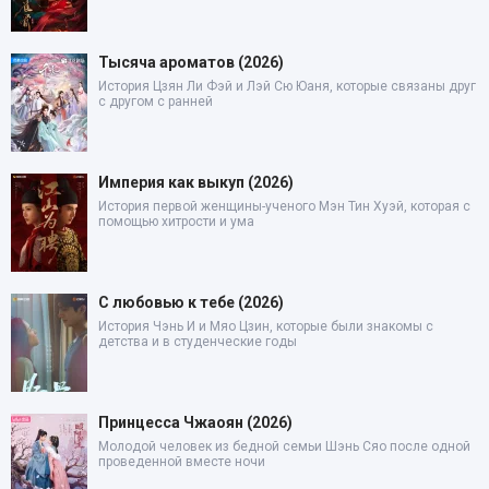
Тысяча ароматов (2026)
История Цзян Ли Фэй и Лэй Сю Юаня, которые связаны друг
с другом с ранней
Империя как выкуп (2026)
История первой женщины-ученого Мэн Тин Хуэй, которая с
помощью хитрости и ума
С любовью к тебе (2026)
История Чэнь И и Мяо Цзин, которые были знакомы с
детства и в студенческие годы
Принцесса Чжаоян (2026)
Молодой человек из бедной семьи Шэнь Сяо после одной
проведенной вместе ночи