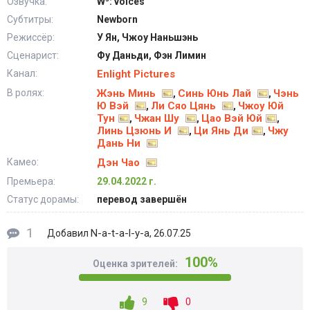
Озвучка:
W³: voices
Субтитры:
Newborn
Режиссёр:
У Ян, Чжоу Наньшэнь
Сценарист:
Фу Даньди, Фэн Лимин
Канал:
Enlight Pictures
В ролях:
Жэнь Минь
Синь Юнь Лай
Чэнь
,
,
Ю Вэй
Ли Сяо Цянь
Чжоу Юй
,
,
Тун
Чжан Шу
Цао Вэй Юй
,
,
,
Линь Цзюнь И
Ци Янь Ди
Чжу
,
,
Дань Ни
Камео:
Дэн Чао
Премьера:
29.04.2022 г.
Статус дорамы:
перевод завершён
1
N-a-t-a-l-y-a
Добавил
, 26.07.25
100%
Оценка зрителей:
9
0