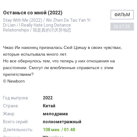
Останься со мной (2022)
ФИЛЬМ
Stay With Me (2022) / Wo Zhen De Tao Yan Yi
Di Lian / I Really Hate Long Distance
26.07.25
Relationships / 我是真的讨厌异地恋
Чжао Ии наконец призналась Сюй Цзяшу в своих чувствах,
которые испытывала много лет.
Но все обернулось тем, что теперь у них отношения на
расстоянии. Смогут ли влюбленные справиться с этим
препятствием?
© Newborn
Год выпуска:
2022
Страна:
Китай
Жанр:
мелодрама
Всего серий:
полнометражный
Длительность:
108 мин. / 01:48