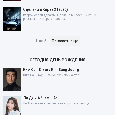
Сделано в Корее 2 (2026)
Второй сезон дорамы "Сделано в Корее" (2025) и
расскажет историю человека по
1 из 5
Показать еще
СЕГОДНЯ ДЕНЬ РОЖДЕНИЯ
Ким Сан Джун / Kim Sang Joong
Ким Сан Джун - южнокорейский актер.
Ли Джи А / Lee Ji Ah
Ли Джи А - южнокорейская актриса и певица.