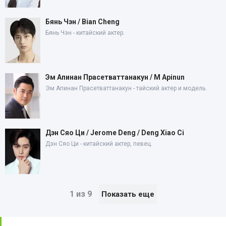
Бянь Чэн / Bian Cheng
Бянь Чэн - китайский актер.
Эм Апинан Прасетваттанакун / M Apinun
Эм Апинан Прасетваттанакун - тайский актер и модель.
Дэн Сяо Ци / Jerome Deng / Deng Xiao Ci
Дэн Сяо Ци - китайский актер, певец.
1 из 9
Показать еще