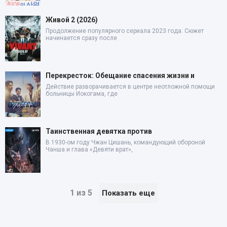
Живой 2 (2026)
Продолжение популярного сериала 2023 года. Сюжет
начинается сразу после
Перекресток: Обещание спасения жизни и
Действие разворачивается в центре неотложной помощи
больницы Иокогама, где
Таинственная девятка против
В 1930-ом году Чжан Цишань, командующий обороной
Чанша и глава «Девяти врат»,
1 из 5
Показать еще