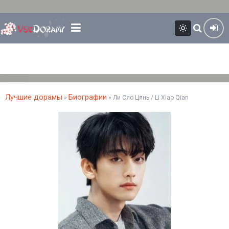
Лучшие дорамы
Биографии
»
» Ли Сяо Цянь / Li Xiao Qian