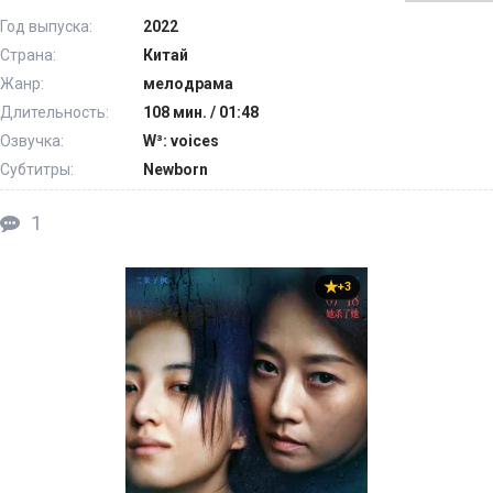
Год выпуска:
2022
Страна:
Китай
Жанр:
мелодрама
Длительность:
108 мин. / 01:48
Озвучка:
W³: voices
Субтитры:
Newborn
1
+3