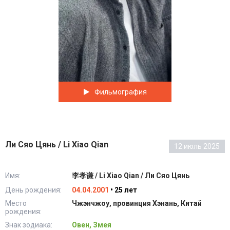
Фильмография
Ли Сяо Цянь / Li Xiao Qian
12 июль 2025
Имя:
李孝谦 / Li Xiao Qian / Ли Сяо Цянь
День рождения:
04.04.2001
• 25 лет
Место
Чжэнчжоу, провинция Хэнань, Китай
рождения:
Знак зодиака:
Овен, Змея