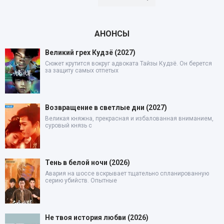
АНОНСЫ
Великий грех Кудзё (2027)
Сюжет крутится вокруг адвоката Тайзы Кудзё. Он берется
за защиту самых отпетых
Возвращение в светлые дни (2027)
Великая княжна, прекрасная и избалованная вниманием,
суровый князь с
Тень в белой ночи (2026)
Авария на шоссе вскрывает тщательно спланированную
серию убийств. Опытные
Не твоя история любви (2026)