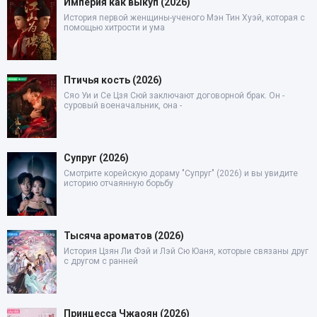
Империя как выкуп (2026)
История первой женщины-ученого Мэн Тин Хуэй, которая с
помощью хитрости и ума
Птичья кость (2026)
Сяо Уи и Се Цзя Сюй заключают договорной брак. Он -
суровый военачальник, она -
Супруг (2026)
Смотрите корейскую дораму "Супруг" (2026) и вы увидите
историю отчаянную борьбу
Тысяча ароматов (2026)
История Цзян Ли Фэй и Лэй Сю Юаня, которые связаны друг
с другом с ранней
Принцесса Чжаоян (2026)