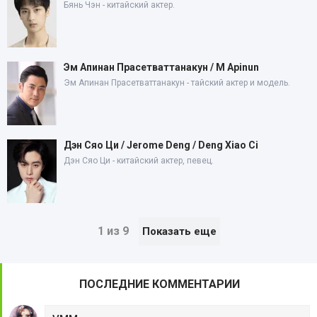
Бянь Чэн - китайский актер.
Эм Апинан Прасетваттанакун / M Apinun
Эм Апинан Прасетваттанакун - тайский актер и модель.
Дэн Сяо Ци / Jerome Deng / Deng Xiao Ci
Дэн Сяо Ци - китайский актер, певец.
1 из 9
Показать еще
ПОСЛЕДНИЕ КОММЕНТАРИИ