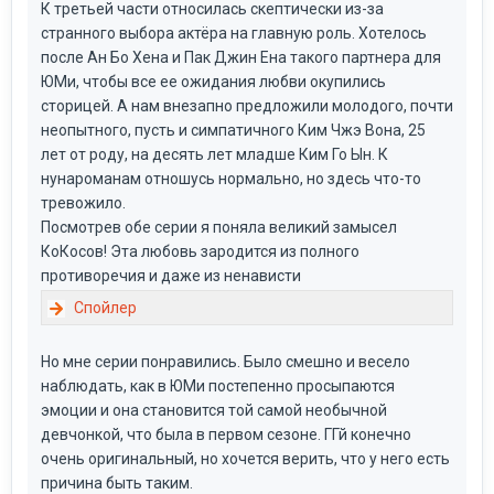
К третьей части относилась скептически из-за
странного выбора актёра на главную роль. Хотелось
после Ан Бо Хена и Пак Джин Ена такого партнера для
ЮМи, чтобы все ее ожидания любви окупились
сторицей. А нам внезапно предложили молодого, почти
неопытного, пусть и симпатичного Ким Чжэ Вона, 25
лет от роду, на десять лет младше Ким Го Ын. К
нунароманам отношусь нормально, но здесь что-то
тревожило.
Посмотрев обе серии я поняла великий замысел
КоКосов! Эта любовь зародится из полного
противоречия и даже из ненависти
Но мне серии понравились. Было смешно и весело
наблюдать, как в ЮМи постепенно просыпаются
эмоции и она становится той самой необычной
девчонкой, что была в первом сезоне. ГГй конечно
очень оригинальный, но хочется верить, что у него есть
причина быть таким.