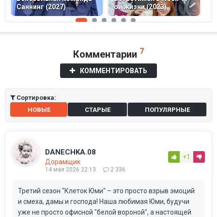
Саннинг (2027)
ой жизни (2023)
С
7
Комментарии
КОММЕНТИРОВАТЬ
Сортировка:
НОВЫЕ
СТАРЫЕ
ПОПУЛЯРНЫЕ
DANECHKA.08
+1
Дорамщик
14 мая 2026 22:13
2 336
Третий сезон "Клеток Юми" – это просто взрыв эмоций
и смеха, дамы и господа! Наша любимая Юми, будучи
уже не просто офисной "белой вороной", а настоящей