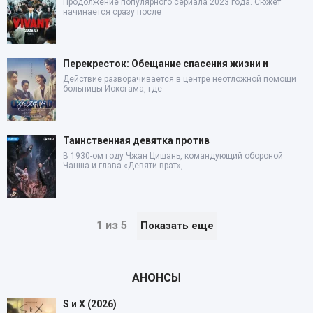
Продолжение популярного сериала 2023 года. Сюжет
начинается сразу после
Перекресток: Обещание спасения жизни и
Действие разворачивается в центре неотложной помощи
больницы Иокогама, где
Таинственная девятка против
В 1930-ом году Чжан Цишань, командующий обороной
Чанша и глава «Девяти врат»,
1 из 5
Показать еще
АНОНСЫ
S и X (2026)