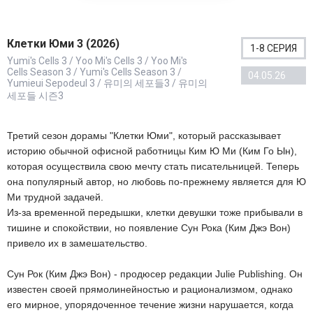
Клетки Юми 3 (2026)
1-8 СЕРИЯ
Yumi's Cells 3 / Yoo Mi's Cells 3 / Yoo Mi's
Cells Season 3 / Yumi's Cells Season 3 /
04.05.26
Yumieui Sepodeul 3 / 유미의 세포들3 / 유미의
세포들 시즌3
Третий сезон дорамы "Клетки Юми", который рассказывает
историю обычной офисной работницы Ким Ю Ми (Ким Го Ын),
которая осуществила свою мечту стать писательницей. Теперь
она популярный автор, но любовь по-прежнему является для Ю
Ми трудной задачей.
Из-за временной передышки, клетки девушки тоже прибывали в
тишине и спокойствии, но появление Сун Рока (Ким Джэ Вон)
привело их в замешательство.
Сун Рок (Ким Джэ Вон) - продюсер редакции Julie Publishing. Он
известен своей прямолинейностью и рационализмом, однако
его мирное, упорядоченное течение жизни нарушается, когда