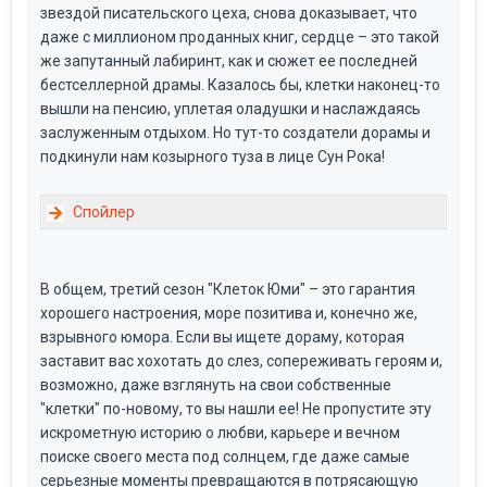
звездой писательского цеха, снова доказывает, что
даже с миллионом проданных книг, сердце – это такой
же запутанный лабиринт, как и сюжет ее последней
бестселлерной драмы. Казалось бы, клетки наконец-то
вышли на пенсию, уплетая оладушки и наслаждаясь
заслуженным отдыхом. Но тут-то создатели дорамы и
подкинули нам козырного туза в лице Сун Рока!
В общем, третий сезон "Клеток Юми" – это гарантия
хорошего настроения, море позитива и, конечно же,
взрывного юмора. Если вы ищете дораму, которая
заставит вас хохотать до слез, сопереживать героям и,
возможно, даже взглянуть на свои собственные
"клетки" по-новому, то вы нашли ее! Не пропустите эту
искрометную историю о любви, карьере и вечном
поиске своего места под солнцем, где даже самые
серьезные моменты превращаются в потрясающую