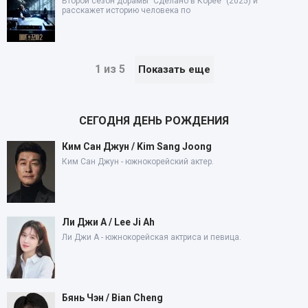
Второй сезон дорамы "Сделано в Корее" (2025) и
расскажет историю человека по
1 из 5
Показать еще
СЕГОДНЯ ДЕНЬ РОЖДЕНИЯ
Ким Сан Джун / Kim Sang Joong
Ким Сан Джун - южнокорейский актер.
Ли Джи А / Lee Ji Ah
Ли Джи А - южнокорейская актриса и певица.
Бянь Чэн / Bian Cheng