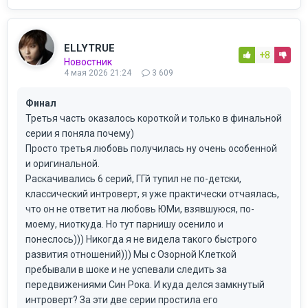
ELLYTRUE
+8
Новостник
4 мая 2026 21:24
3 609
Финал
Третья часть оказалось короткой и только в финальной
серии я поняла почему)
Просто третья любовь получилась ну очень особенной
и оригинальной.
Раскачивались 6 серий, ГГй тупил не по-детски,
классический интроверт, я уже практически отчаялась,
что он не ответит на любовь ЮМи, взявшуюся, по-
моему, ниоткуда. Но тут парнишу осенило и
понеслось))) Никогда я не видела такого быстрого
развития отношений))) Мы с Озорной Клеткой
пребывали в шоке и не успевали следить за
передвижениями Син Рока. И куда делся замкнутый
интроверт? За эти две серии простила его