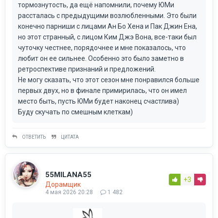
тормознутость, да ещё напомнили, почему ЮМи
рассталась с предыдущими возлюбленными. Это были
конечно парниши с лицами Ан Бо Хена и Пак Джин Ена,
но этот странный, с лицом Ким Джэ Вона, все-таки был
чуточку честнее, порядочнее и мне показалось, что
любит он ее сильнее. Особенно это было заметно в
ретроспективе признаний и предложений.
Не могу сказать, что этот сезон мне понравился больше
первых двух, но в финале примирилась, что он имел
место быть, пусть ЮМи будет наконец счастлива)
Буду скучать по смешным клеткам)
ОТВЕТИТЬ
ЦИТАТА
55MILANA55
+3
Дорамщик
4 мая 2026 20:28
1 482