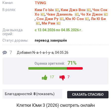
Канал:
TVING
В ролях:
Ким Го Ын
Ким Джэ Вон
Чон Сок
,
,
Хо
Чхве Даниель
Чо Хе Джон
,
,
Сон Джи Ру
Юн Ю Сон
Ли Ю Би
,
,
,
Ми Рам
,
Дни выхода
с 13.04.2026 по 04.05.2026 г.
серий:
Статус дорамы:
перевод завершён
7
N-a-t-a-l-y-a
Добавил
, 04.05.26
71%
Оценка зрителей:
17
7
показать
Благодарностей:
8
СКАЗАТЬ СПАСИБО
Клетки Юми 3 (2026) смотреть онлайн