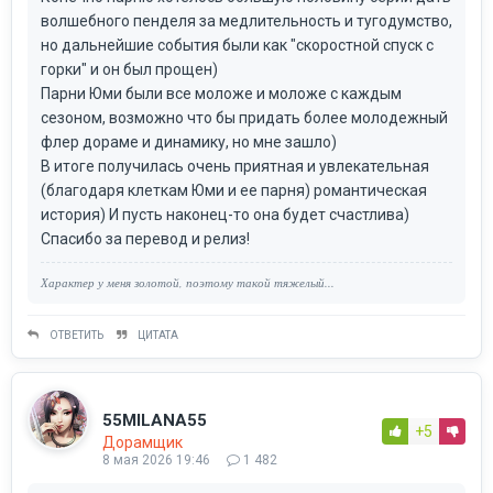
волшебного пенделя за медлительность и тугодумство,
но дальнейшие события были как "скоростной спуск с
горки" и он был прощен)
Парни Юми были все моложе и моложе с каждым
сезоном, возможно что бы придать более молодежный
флер дораме и динамику, но мне зашло)
В итоге получилась очень приятная и увлекательная
(благодаря клеткам Юми и ее парня) романтическая
история) И пусть наконец-то она будет счастлива)
Спасибо за перевод и релиз!
Характер у меня золотой, поэтому такой тяжелый...
ОТВЕТИТЬ
ЦИТАТА
55MILANA55
+5
Дорамщик
8 мая 2026 19:46
1 482