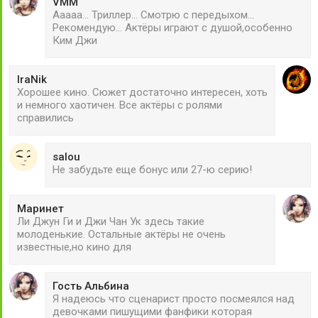
VMM
Ааааа... Триллер... Смотрю с передыхом...
Рекомендую... Актёры играют с душой,особенно
Ким Джи
IraNik
Хорошее кино. Сюжет достаточно интересен, хоть
и немного хаотичен. Все актёры с ролями
справились
salou
Не забудьте еще бонус или 27-ю серию!
Маринет
Ли Джун Ги и Джи Чан Ук здесь такие
молоденькие. Остальные актёры не очень
известные,но кино для
Гость Альбина
Я надеюсь что сценарист просто посмеялся над
девочками пишущими фанфики которая