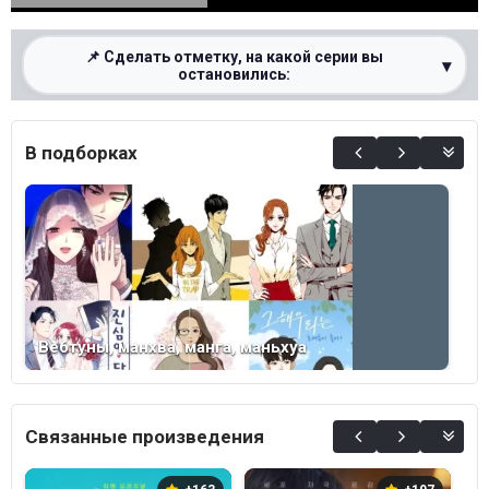
📌 Сделать отметку, на какой серии вы
▾
остановились:
0%
В подборках
Вебтуны, манхва, манга, маньхуа
Связанные произведения
В