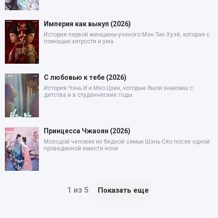
Империя как выкуп (2026)
История первой женщины-ученого Мэн Тин Хуэй, которая с
помощью хитрости и ума
С любовью к тебе (2026)
История Чэнь И и Мяо Цзин, которые были знакомы с
детства и в студенческие годы
Принцесса Чжаоян (2026)
Молодой человек из бедной семьи Шэнь Сяо после одной
проведенной вместе ночи
1 из 5
Показать еще