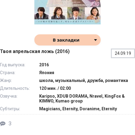
В закладки
Твоя апрельская ложь (2016)
24.09.19
Год выпуска:
2016
Страна:
Япония
Жанр:
школа, музыкальный, дружба, романтика
Длительность:
120 мин. / 02:00
Озвучка:
Karipso, XDUB DORAMA, Nravel, KingFox &
KIMWO, Kumao group
Субтитры:
Magicians, Eternity, Doranime, Eternity
3