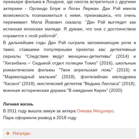
премьере фильма в Лондоне, где смогла встретиться с другими
актерами - Орландо Блум и Логан Лерман. Дан Рэй имела
возможность познакомиться с ними, признавшись, что очень
переживает. Мила Йовович сказала: "Дан Рэй выглядит как
истинная японская миледи. Я думаю, что она с достоинством
справится с этой работой".
В дальнейшие годы Дан Рэй сыграла запоминающие роли в
таких, ставшими популярными проектах как: детективные
сериалы "Следствие ведут женщины-детективы" (2014) и
"Хиганбана ~ Седьмой отдел полиции Токио" (2016), школьные
романтические фильмы "Твоя апрельская ложь" (2016) и
"Мармеладный мальчик" (2018), фэнтезийная мелодрама
"Касанэ" (2018), мистический детектив "Ведьма Лапласа" (2018),
военная историческая дорама "В ожидании Кирин" (2020).
Личная жизнь
В 2011 году вышла замуж за актера
Оикава Мицухиро
.
Пара оформила развод в 2018 году.
Награды