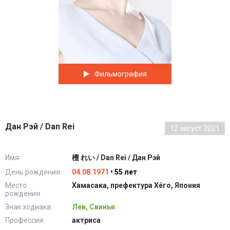
Фильмография
Дан Рэй / Dan Rei
12 август 2021
Имя:
檀 れい / Dan Rei / Дан Рэй
День рождения:
04.08.1971
• 55 лет
Место
Хамасака, префектура Хёго, Япония
рождения:
Знак зодиака:
Лев, Свинья
Профессия:
актриса