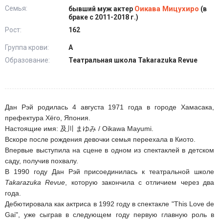
Семья:
Оикава Мицухиро
бывший муж актер
(в
браке с 2011-2018 г.)
Рост:
162
Группа крови:
А
Образование:
Театральная школа Takarazuka Revue
Дан Рэй родилась 4 августа 1971 года в городе Хамасака,
префектура Хёго, Япония.
Настоящие имя: 及川 まゆみ / Oikawa Mayumi.
Вскоре после рождения девочки семья переехала в Киото.
Впервые выступила на сцене в одном из спектаклей в детском
саду, получив похвалу.
В 1990 году Дан Рэй присоединилась к театральной школе
Takarazuka Revue
, которую закончила с отличием через два
года.
Дебютировала как актриса в 1992 году в спектакле "This Love de
Gai", уже сыграв в следующем году первую главную роль в