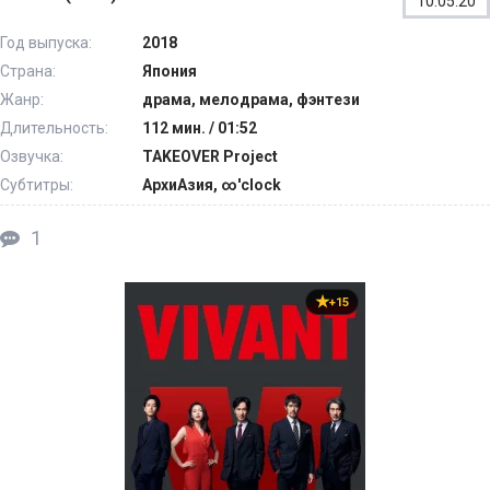
10.05.20
Год выпуска:
2018
Страна:
Япония
Жанр:
драма, мелодрама, фэнтези
Длительность:
112 мин. / 01:52
Озвучка:
TAKEOVER Project
Субтитры:
АрхиАзия, ∞'clock
1
+15