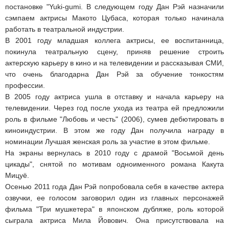
постановке "Yuki-gumi. В следующем году Дан Рэй назначили
сэмпаем актрисы Макото Цубаса, которая только начинала
работать в театральной индустрии.
В 2001 году младшая коллега актрисы, ее воспитанница,
покинула театральную сцену, приняв решение строить
актерскую карьеру в кино и на телевидении и рассказывая СМИ,
что очень благодарна Дан Рэй за обучение тонкостям
профессии.
В 2005 году актриса ушла в отставку и начала карьеру на
телевидении. Через год после ухода из театра ей предложили
роль в фильме "Любовь и честь" (2006), сумев дебютировать в
киноиндустрии. В этом же году Дан получила награду в
номинации Лучшая женская роль за участие в этом фильме.
На экраны вернулась в 2010 году с драмой "Восьмой день
цикады", снятой по мотивам одноименного романа Какута
Мицуё.
Осенью 2011 года Дан Рэй попробовала себя в качестве актера
озвучки, ее голосом заговорил один из главных персонажей
фильма "Три мушкетера" в японском дубляже, роль которой
сыграла актриса Мила Йовович. Она присутствовала на