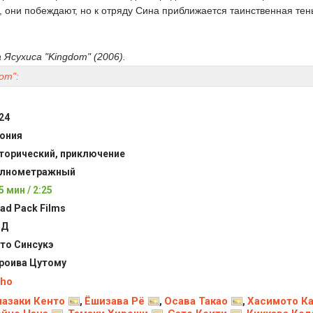
 они побеждают, но к отряду Сина приближается таинственная тен
 Ясухиса "Kingdom" (2006).
om":
24
ония
торический, приключение
лнометражный
5 мин / 2:25
ad Pack Films
иД
то Синсукэ
роива Цутому
ho
азаки Кенто
Ёшизава Рё
Осава Такао
Хасимото К
,
,
,