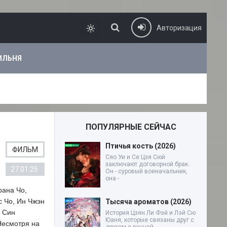
Авторизация
ИЛЬНЯ
ПОПУЛЯРНЫЕ СЕЙЧАС
Птичья кость (2026)
ФИЛЬМ
Сяо Уи и Се Цзя Сюй
заключают договорной брак.
27.01.25
Он - суровый военачальник,
она -
рана Чо,
с Чо, Ин Чжэн
Тысяча ароматов (2026)
. Син
История Цзян Ли Фэй и Лэй Сю
Юаня, которые связаны друг с
Несмотря на