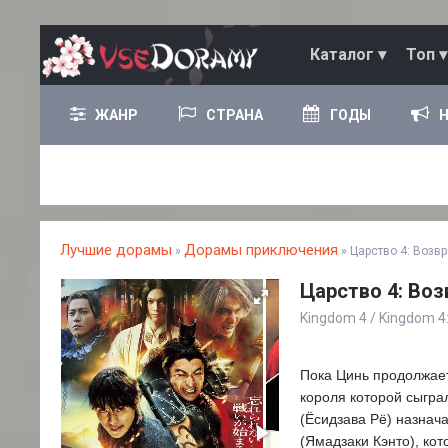
Каталог ▾
Топ ▾
ЖАНР
СТРАНА
ГОДЫ
Лучшие дорамы
Дорамы приключения
»
» Царство 4: Возв
Царство 4: Воз
Kingdom 4 / Kingdo
Пока Цинь продолжает
короля которой сыгра
(Ёсидзава Рё) назнач
(Ямадзаки Кэнто), ко