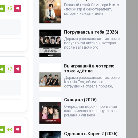
Главный герой Симотори Итито
+5
- психиатр и секс-терапевт,
который каждый день
Погружаясь в тебя (2026)
Дорама рассказывает историю
популярной актрисы, которая
после загадочного
Выигравший в лотерею
+7
тоже идёт на
Дорама рассказывает историю
Кон Ын Тхэ, обычного
сотрудника отдела продаж,
Скандал (2026)
Очередная версия прочтения
классического французского
романа XVIII века
+8
Сделано в Корее 2 (2026)