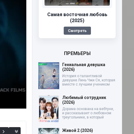
Самая восточная любовь
(2025)
Смотреть
ПРЕМЬЕРЫ
Гениальная девушка
(2026)
История о талантливой
девушке Линь Чжи Ся, которая
вместе с лучшим учеником
Любимый сотрудник
(2026)
Дорама основана на вебтуне,
и рассказывает о любовном
треугольнике, в который
Живой 2 (2026)