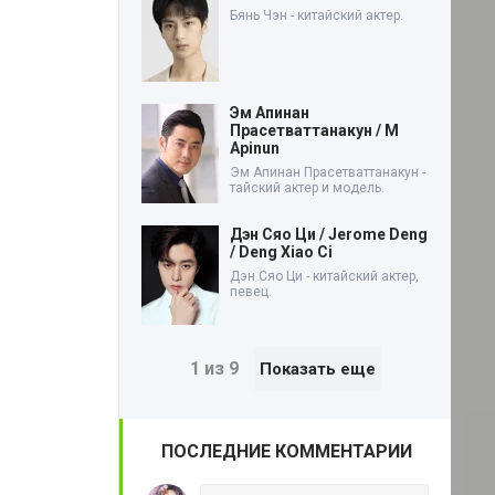
Бянь Чэн - китайский актер.
Эм Апинан
Прасетваттанакун / M
Apinun
Эм Апинан Прасетваттанакун -
тайский актер и модель.
Дэн Сяо Ци / Jerome Deng
/ Deng Xiao Ci
Дэн Сяо Ци - китайский актер,
певец.
1 из 9
Показать еще
ПОСЛЕДНИЕ КОММЕНТАРИИ