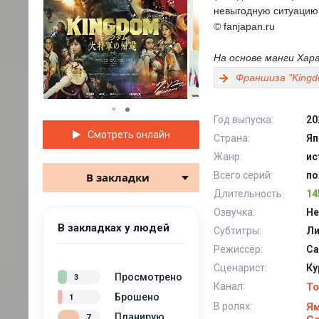
невыгодную ситуацию,
© fanjapan.ru
На основе манги Хара
Франшиза "Kingd
Год выпуска:
20
Смотреть онлайн
Страна:
Яп
Жанр:
ис
Всего серий:
по
В закладки
Длительность:
14
Озвучка:
He
В закладках у людей
Субтитры:
Л
Режиссёр:
Са
Сценарист:
Ку
Просмотрено
3
Канал:
To
Брошено
1
В ролях:
Ям
Планирую
7