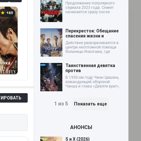
Продолжение популярного
сериала 2023 года. Сюжет
начинается сразу после
+49
+7
+1
Перекресток: Обещание
спасения жизни и
Действие разворачивается в
центре неотложной помощи
больницы Иокогама, где
бочка
Братья по оружию
Под манговым
Сё
Таинственная девятка
(2026)
деревом (2019)
Д
против
с
В 1930-ом году Чжан Цишань,
ра
командующий обороной
Чанша и глава «Девяти врат»,
ИРОВАТЬ
1 из 5
Показать еще
АНОНСЫ
S и X (2026)