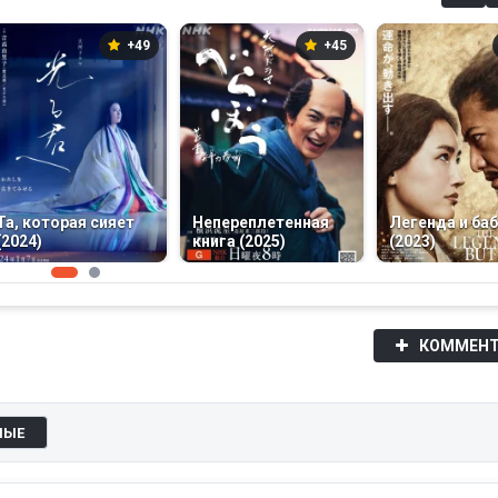
+49
+45
Та, которая сияет
Непереплетенная
Легенда и ба
(2024)
книга (2025)
(2023)
КОММЕНТ
НЫЕ