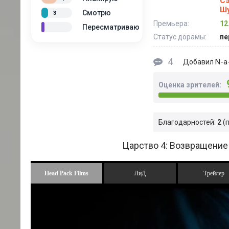
Сэ
Ш
Смотрю
3
Премьера:
12
Пересматриваю
Статус дорамы:
пе
4
N-a-
Добавил
Оценка зрителей:
Благодарностей:
2
Царство 4: Возвращение 
Head Pack Films
ЛиД
Трейлер