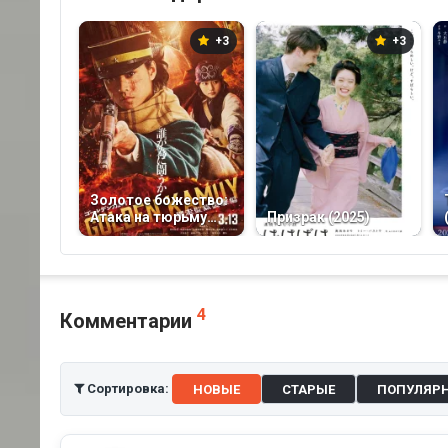
+3
+3
Золотое божество:
Атака на тюрьму
Призрак (2025)
Абасири (2026)
4
Комментарии
Сортировка:
НОВЫЕ
СТАРЫЕ
ПОПУЛЯР