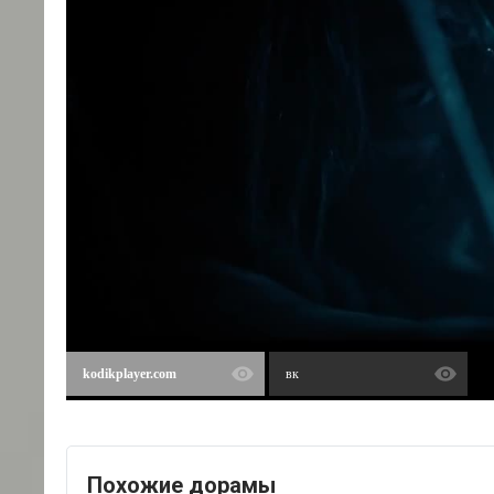
kodikplayer.com
вк
Похожие дорамы