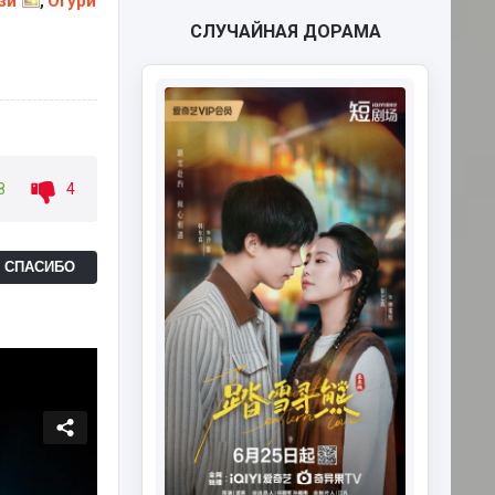
зи
Огури
,
СЛУЧАЙНАЯ ДОРАМА
8
4
Ь СПАСИБО