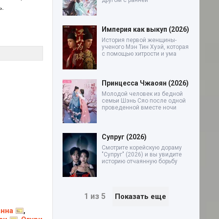
другом с ранней
ь.
Империя как выкуп (2026)
История первой женщины-
ученого Мэн Тин Хуэй, которая
с помощью хитрости и ума
Принцесса Чжаоян (2026)
Молодой человек из бедной
семьи Шэнь Сяо после одной
проведенной вместе ночи
Супруг (2026)
Смотрите корейскую дораму
"Супруг" (2026) и вы увидите
историю отчаянную борьбу
1 из 5
Показать еще
анна
,