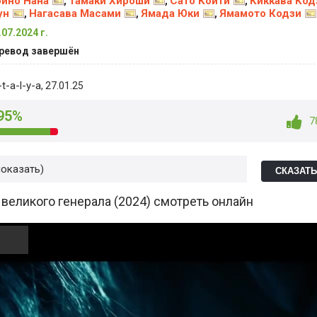
йно Нана
Тамаки Хироши
Сато Коити
Киккава Код
,
,
,
ун
Нагасава Масами
Ямада Юки
Ямамото Кодзи
,
,
,
.07.2024 г.
ревод завершён
t-a-l-y-a
, 27.01.25
95%
7
показать
СКАЗАТ
великого генерала (2024) смотреть онлайн