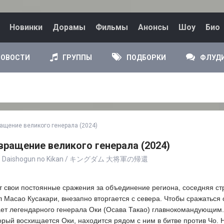
Новинки
Дорамы
Фильмы
Анонсы
Шоу
Био
НОВОСТИ
ГРУППЫ
ПОДБОРКИ
ФЛУД
ращение великого генерала (2024)
вращение великого генерала (2024)
m 4: Daishogun no Kikan / キングダム 大将軍の帰還
 свои постоянные сражения за объединение региона, соседняя ст
л Масао Кусакари, внезапно вторгается с севера. Чтобы сражаться 
ает легендарного генерала Оки (Осава Такао) главнокомандующим
торый восхищается Оки, находится рядом с ним в битве против Чо. 