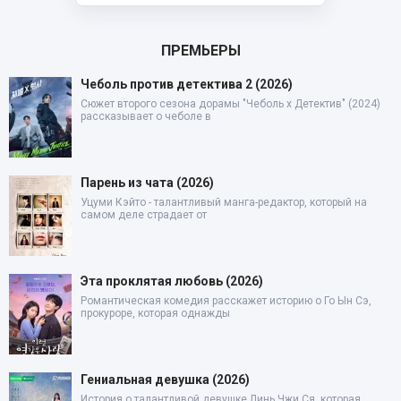
ПРЕМЬЕРЫ
Чеболь против детектива 2 (2026)
Сюжет второго сезона дорамы "Чеболь x Детектив" (2024)
рассказывает о чеболе в
Парень из чата (2026)
Уцуми Кэйто - талантливый манга-редактор, который на
самом деле страдает от
Эта проклятая любовь (2026)
Романтическая комедия расскажет историю о Го Ын Сэ,
прокуроре, которая однажды
Гениальная девушка (2026)
История о талантливой девушке Линь Чжи Ся, которая