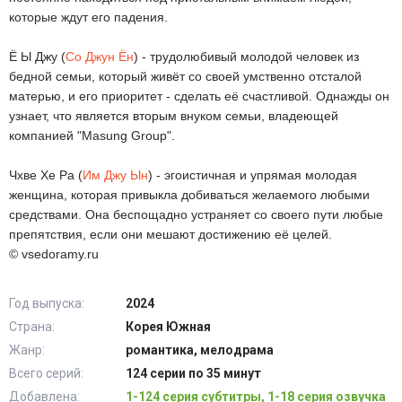
которые ждут его падения.
Ё Ы Джу (
Со Джун Ён
) - трудолюбивый молодой человек из
бедной семьи, который живёт со своей умственно отсталой
матерью, и его приоритет - сделать её счастливой. Однажды он
узнает, что является вторым внуком семьи, владеющей
компанией "Masung Group".
Чхве Хе Ра (
Им Джу Ын
) - эгоистичная и упрямая молодая
женщина, которая привыкла добиваться желаемого любыми
средствами. Она беспощадно устраняет со своего пути любые
препятствия, если они мешают достижению её целей.
© vsedoramy.ru
Год выпуска:
2024
Страна:
Корея Южная
Жанр:
романтика, мелодрама
Всего серий:
124 серии по 35 минут
Добавлена:
1-124 серия субтитры, 1-18 серия озвучка