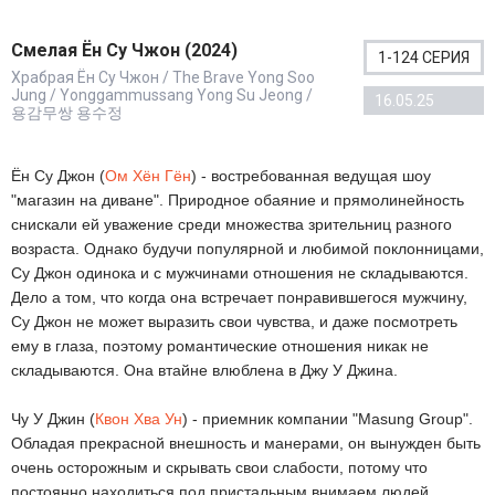
Смелая Ён Су Чжон (2024)
1-124 СЕРИЯ
Храбрая Ён Су Чжон / The Brave Yong Soo
Jung / Yonggammussang Yong Su Jeong /
16.05.25
용감무쌍 용수정
Ён Су Джон (
Ом Хён Гён
) - востребованная ведущая шоу
"магазин на диване". Природное обаяние и прямолинейность
снискали ей уважение среди множества зрительниц разного
возраста. Однако будучи популярной и любимой поклонницами,
Су Джон одинока и с мужчинами отношения не складываются.
Дело а том, что когда она встречает понравившегося мужчину,
Су Джон не может выразить свои чувства, и даже посмотреть
ему в глаза, поэтому романтические отношения никак не
складываются. Она втайне влюблена в Джу У Джина.
Чу У Джин (
Квон Хва Ун
) - приемник компании "Masung Group".
Обладая прекрасной внешность и манерами, он вынужден быть
очень осторожным и скрывать свои слабости, потому что
постоянно находиться под пристальным внимаем людей,