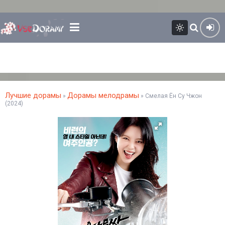
Лучшие дорамы
Дорамы мелодрамы
»
» Смелая Ён Су Чжон
(2024)