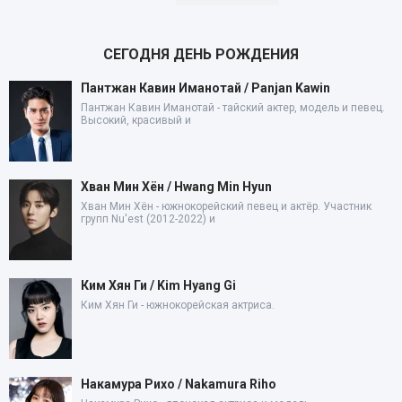
СЕГОДНЯ ДЕНЬ РОЖДЕНИЯ
Пантжан Кавин Иманотай / Panjan Kawin
Пантжан Кавин Иманотай - тайский актер, модель и певец.
Высокий, красивый и
Хван Мин Хён / Hwang Min Hyun
Хван Мин Хён - южнокорейский певец и актёр. Участник
групп Nu'est (2012-2022) и
Ким Хян Ги / Kim Hyang Gi
Ким Хян Ги - южнокорейская актриса.
Накамура Рихо / Nakamura Riho