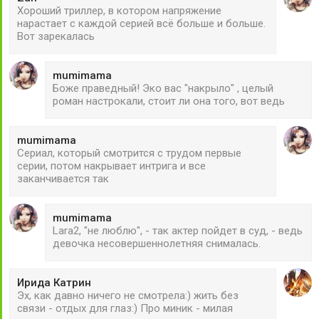
Хороший триллер, в котором напряжение
нарастает с каждой серией всё больше и больше.
Вот зарекалась
mumimama
Боже праведный! Эко вас "накрыло" , целый
роман настрокали, стоит ли она того, вот ведь
mumimama
Сериал, который смотрится с трудом первые
серии, потом накрывает интрига и все
заканчивается так
mumimama
Lara2, "не люблю", - так актер пойдет в суд, - ведь
девочка несовершеннолетняя снималась.
Ирида Катрин
Эх, как давно ничего не смотрела:) жить без
связи - отдых для глаз:) Про миник - милая