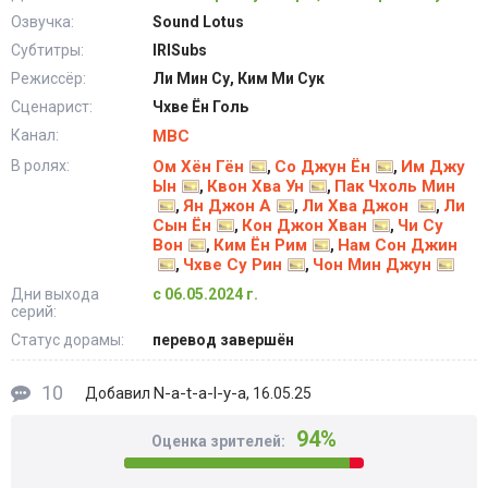
Озвучка:
Sound Lotus
Субтитры:
IRISubs
Режиссёр:
Ли Мин Су, Ким Ми Сук
Сценарист:
Чхве Ён Голь
Канал:
MBC
В ролях:
Ом Хён Гён
Со Джун Ён
Им Джу
,
,
Ын
Квон Хва Ун
Пак Чхоль Мин
,
,
Ян Джон А
Ли Хва Джон
Ли
,
,
,
Сын Ён
Кон Джон Хван
Чи Су
,
,
Вон
Ким Ён Рим
Нам Сон Джин
,
,
Чхве Су Рин
Чон Мин Джун
,
,
Дни выхода
с 06.05.2024 г.
серий:
Статус дорамы:
перевод завершён
10
N-a-t-a-l-y-a
Добавил
, 16.05.25
94%
Оценка зрителей: