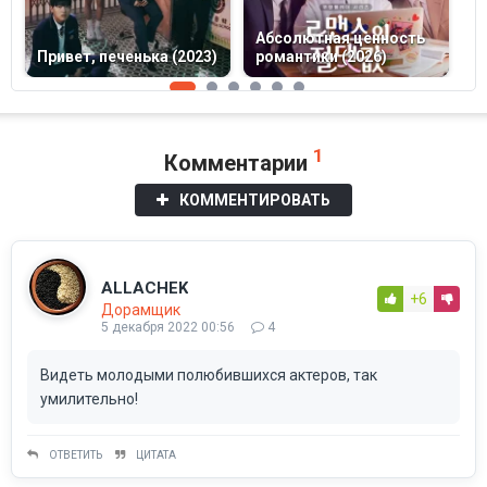
Абсолютная ценность
Привет, печенька (2023)
романтики (2026)
Р
1
Комментарии
КОММЕНТИРОВАТЬ
ALLACHEK
+6
Дорамщик
5 декабря 2022 00:56
4
Видеть молодыми полюбившихся актеров, так
умилительно!
ОТВЕТИТЬ
ЦИТАТА