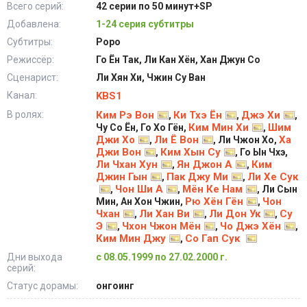
Всего серий:
42 серии по 50 минут+SP
Добавлена:
1-24 серия субтитры
Субтитры:
Popo
Режиссёр:
Го Ён Так, Ли Кан Хён, Хан Джун Со
Сценарист:
Ли Хян Хи, Чжин Су Ван
Канал:
KBS1
В ролях:
Ким Рэ Вон
Ки Тхэ Ён
Джэ Хи
,
,
,
Ким Мин Хи
Шим
Чу Со Ён, Го Хо Гён,
,
Джи Хо
Ли Ё Вон
Ха
,
, Ли Чжон Хо,
Джи Вон
Ким Хын Су
,
, Го Ын Чхэ,
Ли Чхан Хун
Ян Джон А
Ким
,
,
Джин Гын
Пак Джу Ми
Ли Хе Сук
,
,
Чон Ши А
Мён Ке Нам
,
,
, Ли Сын
Рю Хён Гён
Чон
Мин, Ан Хон Чжин,
,
Чхан
Ли Хан Ви
Ли Дон Ук
Су
,
,
,
Э
Чхон Чжон Мён
Чо Джэ Хён
,
,
,
Ким Мин Джу
Со Гап Сук
,
Дни выхода
с 08.05.1999 по 27.02.2000 г.
серий:
Статус дорамы:
онгоинг