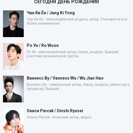
СЕГОДНЯ ДЕНЬ РОЖДЕНИЯ
Чан Ки Ён / Jang Ki Yong
Чан Ки Ён - южнокорейский модель, актер. Становится все
более знаменитым
Ро Ун / Ro Woon
Ро Ун - южнокорейский актер, певец, модель. Бывший
участник музыкальной группы
Ваннесс Ву / Vanness Wu / Wu Jian Hao
Ваннесс Ву - тайваньский актер, певец, модель, режиссер и
продюсер, бывший
Ониси Рюсэй / Onishi Ryusei
Ониси Рюсэй - японский актер, айдол.