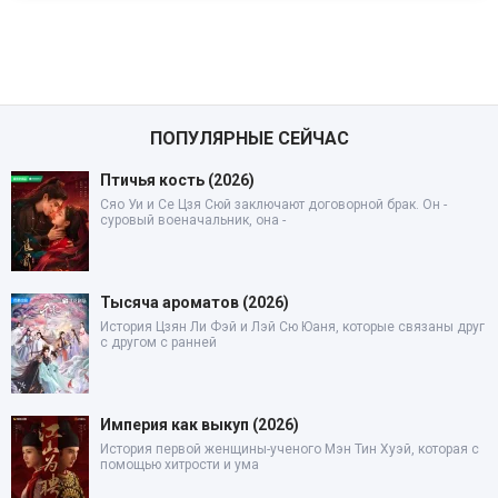
ПОПУЛЯРНЫЕ СЕЙЧАС
Птичья кость (2026)
Сяо Уи и Се Цзя Сюй заключают договорной брак. Он -
суровый военачальник, она -
Тысяча ароматов (2026)
История Цзян Ли Фэй и Лэй Сю Юаня, которые связаны друг
с другом с ранней
Империя как выкуп (2026)
История первой женщины-ученого Мэн Тин Хуэй, которая с
помощью хитрости и ума