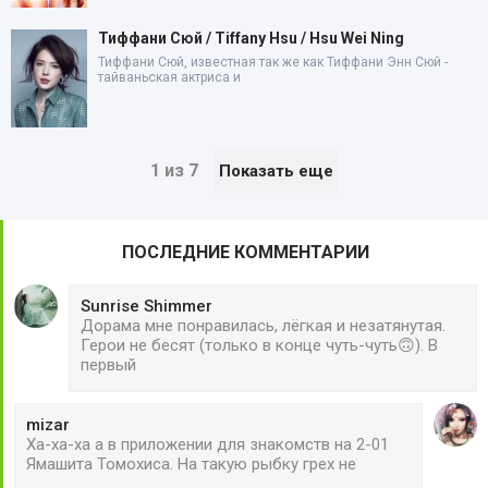
Тиффани Сюй / Tiffany Hsu / Hsu Wei Ning
Тиффани Сюй, известная так же как Тиффани Энн Сюй -
тайваньская актриса и
1 из 7
Показать еще
ПОСЛЕДНИЕ КОММЕНТАРИИ
Sunrise Shimmer
Дорама мне понравилась, лёгкая и незатянутая.
Герои не бесят (только в конце чуть-чуть🙃). В
первый
mizar
Ха-ха-ха а в приложении для знакомств на 2-01
Ямашита Томохиса. На такую рыбку грех не